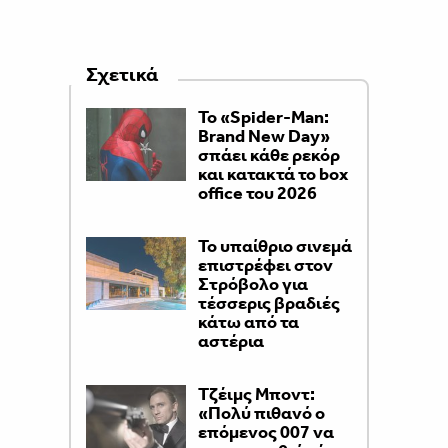
Σχετικά
Το «Spider-Man:
Brand New Day»
σπάει κάθε ρεκόρ
και κατακτά το box
office του 2026
Το υπαίθριο σινεμά
επιστρέφει στον
Στρόβολο για
τέσσερις βραδιές
κάτω από τα
αστέρια
Τζέιμς Μποντ:
«Πολύ πιθανό ο
επόμενος 007 να