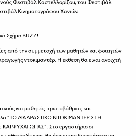
θνούς Φεστιβάλ Καστελλορίζου, του Φεστιβάλ
εστιβάλ Κινηματογράφου Xανιών.
ικό Σχήμα BUZZ!
ες από την συμμετοχή των μαθητών και φοιτητών
ραγωγής ντοκιμαντέρ. Η έκθεση θα είναι ανοιχτή
τικούς και μαθητές πρωτοβάθμιας και
ίτλο "ΤΟ ΔΙΑΔΡΑΣΤΙΚΟ ΝΤΟΚΙΜΑΝΤΕΡ ΣΤΗ
ΑΙ ΨΥΧΑΓΩΓΙΑΣ". Στο εργαστήριο οι
με μαθητές/ήτριες, θα έχουν την δυνατότητα να