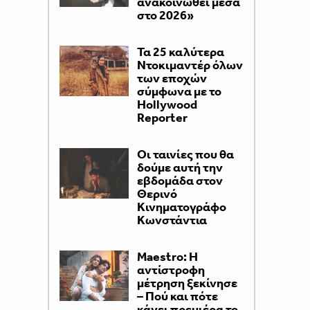
ανακοινωθεί μέσα
στο 2026»
Τα 25 καλύτερα
Ντοκιμαντέρ όλων
των εποχών
σύμφωνα με το
Hollywood
Reporter
Οι ταινίες που θα
δούμε αυτή την
εβδομάδα στον
Θερινό
Κινηματογράφο
Κωνστάντια
Maestro: Η
αντίστροφη
μέτρηση ξεκίνησε
– Πού και πότε
κάνει πρεμιέρα το