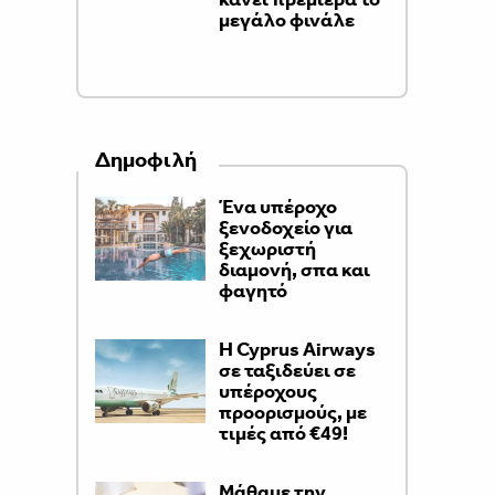
μεγάλο φινάλε
Δημοφιλή
Ένα υπέροχο
ξενοδοχείο για
ξεχωριστή
διαμονή, σπα και
φαγητό
H Cyprus Airways
σε ταξιδεύει σε
υπέροχους
προορισμούς, με
τιμές από €49!
Μάθαμε την