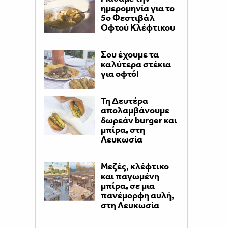
ημερομηνία για το
5ο Φεστιβάλ
Οφτού Κλέφτικου
Σου έχουμε τα
καλύτερα στέκια
για οφτό!
Τη Δευτέρα
απολαμβάνουμε
δωρεάν burger και
μπίρα, στη
Λευκωσία
Μεζές, κλέφτικο
και παγωμένη
μπίρα, σε μια
πανέμορφη αυλή,
στη Λευκωσία