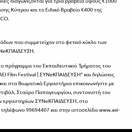
ίες διαγωνίζονται για τρία βραβεία ύψους €1000
σης Κύπρου και το Ειδικό Βραβείο €400 της
SCO.
μάδων που συμμετείχαν στο φετινό κύκλο των
ΥΝeΚΠΑΙΔΕΥΣΗ.
το πρόγραμμα του Εκπαιδευτικού Τμήματος του
 AEI Film Festival | ΣΥΝeΚΠΑΙΔΕΥΣΗ" και δηλώσεις
και στα Βιωματικά Εργαστήρια επικοινωνήστε με
στιβάλ, Σταύρο Παπαγεωργίου, συντονιστή του
κών εργαστηρίων ΣΥΝeΚΠΑΙΔΕΥΣΗ, στο
το τηλέφωνο 99694407 και στην ιστοσελίδα www.aei-