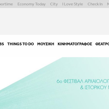
portime
Economy Today
City
I Love Style
Check In
BS
THINGS TO DO
ΜΟΥΣΙΚΉ
ΚΙΝΗΜΑΤΟΓΡΆΦΟΣ
ΘΈΑΤΡ