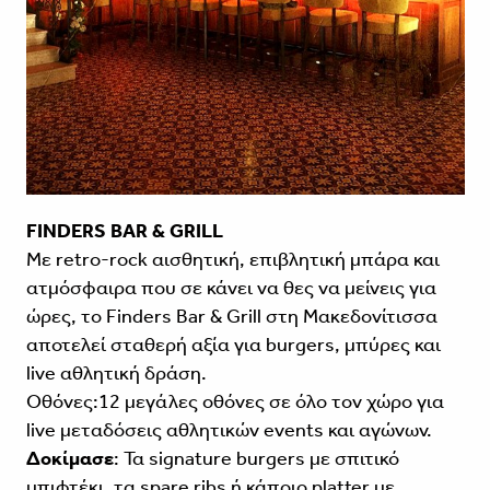
FINDERS BAR & GRILL
Με retro-rock αισθητική, επιβλητική μπάρα και
ατμόσφαιρα που σε κάνει να θες να μείνεις για
ώρες, το Finders Bar & Grill στη Μακεδονίτισσα
αποτελεί σταθερή αξία για burgers, μπύρες και
live αθλητική δράση.
Oθόνες:12 μεγάλες οθόνες σε όλο τον χώρο για
live μεταδόσεις αθλητικών events και αγώνων.
Δοκίμασε
: Τα signature burgers με σπιτικό
μπιφτέκι, τα spare ribs ή κάποιο platter με