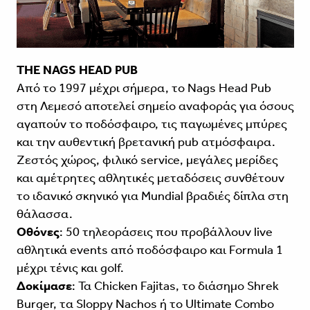
THE NAGS HEAD PUB
Από το 1997 μέχρι σήμερα, το Nags Head Pub
στη Λεμεσό αποτελεί σημείο αναφοράς για όσους
αγαπούν το ποδόσφαιρο, τις παγωμένες μπύρες
και την αυθεντική βρετανική pub ατμόσφαιρα.
Ζεστός χώρος, φιλικό service, μεγάλες μερίδες
και αμέτρητες αθλητικές μεταδόσεις συνθέτουν
το ιδανικό σκηνικό για Mundial βραδιές δίπλα στη
θάλασσα.
Οθόνες
: 50 τηλεοράσεις που προβάλλουν live
αθλητικά events από ποδόσφαιρο και Formula 1
μέχρι τένις και golf.
Δοκίμασε
: Τα Chicken Fajitas, το διάσημο Shrek
Burger, τα Sloppy Nachos ή το Ultimate Combo