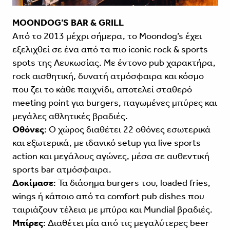
MOONDOG’S BAR & GRILL
Από το 2013 μέχρι σήμερα, το Moondog’s έχει
εξελιχθεί σε ένα από τα πιο iconic rock & sports
spots της Λευκωσίας. Με έντονο pub χαρακτήρα,
rock αισθητική, δυνατή ατμόσφαιρα και κόσμο
που ζει το κάθε παιχνίδι, αποτελεί σταθερό
meeting point για burgers, παγωμένες μπύρες και
μεγάλες αθλητικές βραδιές.
Οθόνες
: Ο χώρος διαθέτει 22 οθόνες εσωτερικά
και εξωτερικά, με ιδανικό setup για live sports
action και μεγάλους αγώνες, μέσα σε αυθεντική
sports bar ατμόσφαιρα.
Δοκίμασε
: Τα διάσημα burgers του, loaded fries,
wings ή κάποιο από τα comfort pub dishes που
ταιριάζουν τέλεια με μπύρα και Mundial βραδιές.
Μπίρες
: Διαθέτει μία από τις μεγαλύτερες beer