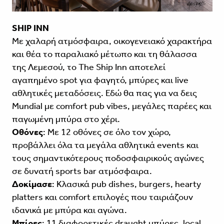
SHIP INN
Με χαλαρή ατμόσφαιρα, οικογενειακό χαρακτήρα
και θέα το παραλιακό μέτωπο και τη θάλασσα
της Λεμεσού, το The Ship Inn αποτελεί
αγαπημένο spot για φαγητό, μπύρες και live
αθλητικές μεταδόσεις. Εδώ θα πας για να δεις
Mundial με comfort pub vibes, μεγάλες παρέες και
παγωμένη μπύρα στο χέρι.
Οθόνες
: Με 12 οθόνες σε όλο τον χώρο,
προβάλλει όλα τα μεγάλα αθλητικά events και
τους σημαντικότερους ποδοσφαιρικούς αγώνες
σε δυνατή sports bar ατμόσφαιρα.
Δοκίμασε
: Κλασικά pub dishes, burgers, hearty
platters και comfort επιλογές που ταιριάζουν
ιδανικά με μπύρα και αγώνα.
Μπίρες
: 11 διαφορετικές draught μπύρες, local