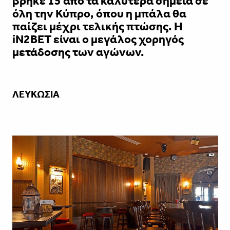
βρήκε 15 από τα καλύτερα σημεία σε
όλη την Κύπρο, όπου η μπάλα θα
παίζει μέχρι τελικής πτώσης. Η
iN2BET είναι ο μεγάλος χορηγός
μετάδοσης των αγώνων.
ΛΕΥΚΩΣΙΑ