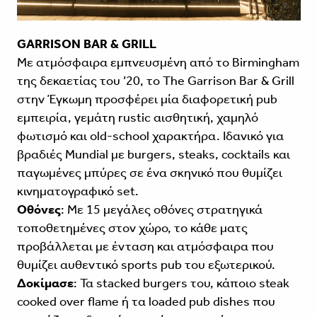
GARRISON BAR & GRILL
Με ατμόσφαιρα εμπνευσμένη από το Birmingham
της δεκαετίας του ’20, το The Garrison Bar & Grill
στην Έγκωμη προσφέρει μία διαφορετική pub
εμπειρία, γεμάτη rustic αισθητική, χαμηλό
φωτισμό και old-school χαρακτήρα. Ιδανικό για
βραδιές Mundial με burgers, steaks, cocktails και
παγωμένες μπύρες σε ένα σκηνικό που θυμίζει
κινηματογραφικό set.
Οθόνες
: Με 15 μεγάλες οθόνες στρατηγικά
τοποθετημένες στον χώρο, το κάθε ματς
προβάλλεται με ένταση και ατμόσφαιρα που
θυμίζει αυθεντικό sports pub του εξωτερικού.
Δοκίμασε
: Τα stacked burgers του, κάποιο steak
cooked over flame ή τα loaded pub dishes που