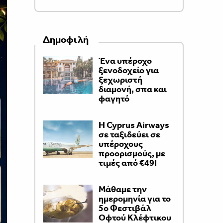
Δημοφιλή
Ένα υπέροχο
ξενοδοχείο για
ξεχωριστή
διαμονή, σπα και
φαγητό
H Cyprus Airways
σε ταξιδεύει σε
υπέροχους
προορισμούς, με
τιμές από €49!
Μάθαμε την
ημερομηνία για το
5ο Φεστιβάλ
Οφτού Κλέφτικου