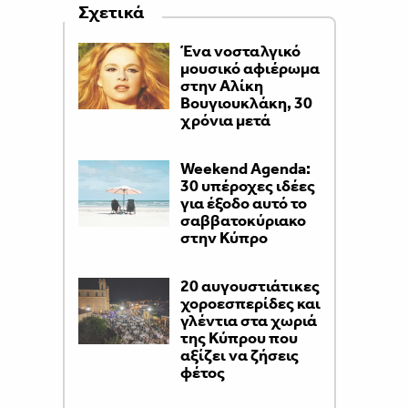
Σχετικά
Ένα νοσταλγικό
μουσικό αφιέρωμα
στην Αλίκη
Βουγιουκλάκη, 30
χρόνια μετά
Weekend Agenda:
30 υπέροχες ιδέες
για έξοδο αυτό το
σαββατοκύριακο
στην Κύπρο
20 αυγουστιάτικες
χοροεσπερίδες και
γλέντια στα χωριά
της Κύπρου που
αξίζει να ζήσεις
φέτος