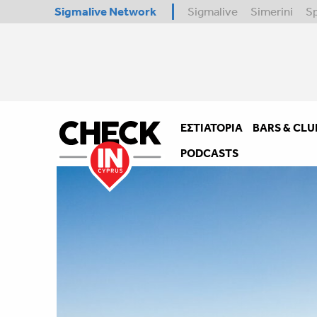
Sigmalive Network
Sigmalive
Simerini
S
ΕΣΤΙΑΤΌΡΙΑ
BARS & CLU
PODCASTS