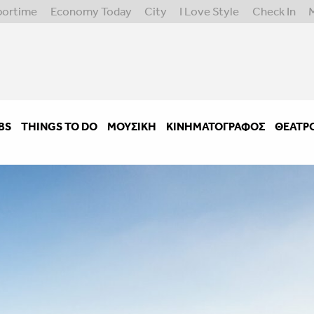
portime
Economy Today
City
I Love Style
Check In
BS
THINGS TO DO
ΜΟΥΣΙΚΉ
ΚΙΝΗΜΑΤΟΓΡΆΦΟΣ
ΘΈΑΤΡ