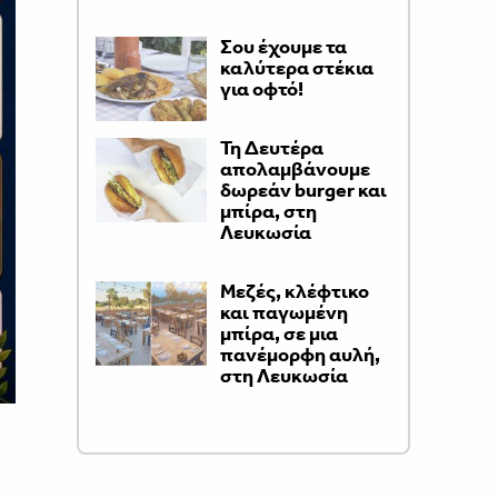
Σου έχουμε τα
καλύτερα στέκια
για οφτό!
Τη Δευτέρα
απολαμβάνουμε
δωρεάν burger και
μπίρα, στη
Λευκωσία
Μεζές, κλέφτικο
και παγωμένη
μπίρα, σε μια
πανέμορφη αυλή,
στη Λευκωσία