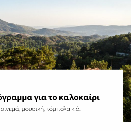
όγραμμα για το καλοκαίρι
σινεμά, μουσική, τόμπολα κ.ά.