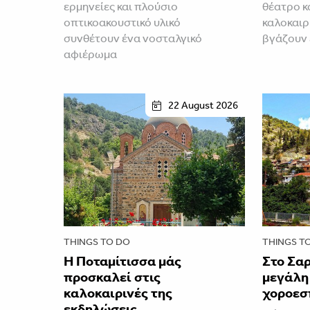
ερμηνείες και πλούσιο
θέατρο κ
οπτικοακουστικό υλικό
καλοκαιρ
συνθέτουν ένα νοσταλγικό
βγάζουν
αφιέρωμα
22 August 2026
THINGS TO DO
THINGS T
Η Ποταμίτισσα μάς
Στο Σαρ
προσκαλεί στις
μεγάλη
καλοκαιρινές της
χοροεσ
εκδηλώσεις