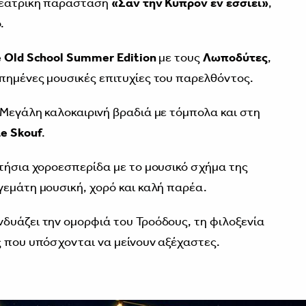
θεατρική παράσταση
«Σαν την Κύπρον εν έσσιει»
,
.
e Old School Summer Edition
με τους
Λωποδύτες
,
πημένες μουσικές επιτυχίες του παρελθόντος.
Μεγάλη καλοκαιρινή βραδιά με τόμπολα και στη
e Skouf
.
τήσια χοροεσπερίδα με το μουσικό σχήμα της
γεμάτη μουσική, χορό και καλή παρέα.
δυάζει την ομορφιά του Τροόδους, τη φιλοξενία
ς που υπόσχονται να μείνουν αξέχαστες.