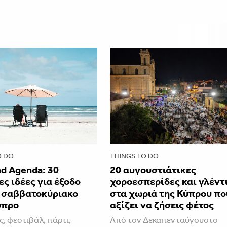
O DO
THINGS TO DO
d Agenda: 30
20 αυγουστιάτικες
ς ιδέες για έξοδο
χοροεσπερίδες και γλέντ
ο σαββατοκύριακο
στα χωριά της Κύπρου πο
ύπρο
αξίζει να ζήσεις φέτος
ς, φεστιβάλ, πάρτι,
Από τον Δεκαπενταύγουστο