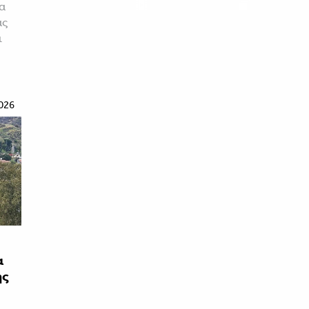
τα
ας
ι
026
α
ης