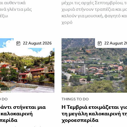
αι αυθεντικά
μέχρι τις αρχές Σεπτεμβρίου, 
ινά γλέντια μάς
χωριά στήνουν τραπέζια και μ
 έξω
καλούν για μουσική, φαγητό κα
χορό
22 August 2026
22 August 2
O DO
THINGS TO DO
άντι στήνεται μια
Η Τεμβριά ετοιμάζεται γι
 καλοκαιρινή
τη μεγάλη καλοκαιρινή τ
περίδα
χοροεσπερίδα