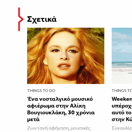
Σχετικά
THINGS TO DO
THINGS T
Ένα νοσταλγικό μουσικό
Weeken
αφιέρωμα στην Αλίκη
υπέροχε
Βουγιουκλάκη, 30 χρόνια
αυτό τ
μετά
στην Κ
Ζωντανή αφήγηση, μουσικές
Συναυλίε