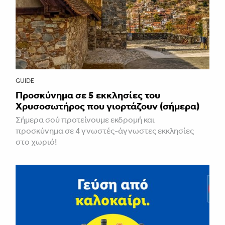
GUIDE
Προσκύνημα σε 5 εκκλησίες του
Χρυσοσωτήρος που γιορτάζουν (σήμερα)
Σήμερα σού προτείνουμε εκδρομή και
προσκύνημα σε 4 γνωστές-άγνωστες εκκλησίες
στο χωριό!