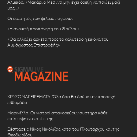
Αλμέιδα: «Μακάρι ο Μέσι να μην έχει όρεξη να παίξει μαζί
μας…»
Οι διαιτητές των φιλικών αγώνων!
«Η ανοικτή προπόνηση του Θρύλου»
«Θα αλλάξει αρκετά προς το καλύτερο η εικόνα του
Αμμόχωστος Επιστροφής»
ΧΡΥΣΩΜΑΓΕΙΡΕΜΑΤΑ: Όλα όσα θα δούμε την προσεχή
εβδομάδα
Μαρινέλλα: Οι γιατροί απαγορεύουν αυστηρά κάθε
επίσκεψη στο σπίτι της
Ξέσπασε ο Νίκος Νικόλιζας κατά του Πλούταρχου και της
Θεοδωρίδου