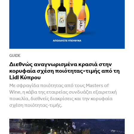
GUIDE
Διεθνώς αναγνωρισμένα κρασιά στην
κορυφαία σχέση ποιότητας-τιμής από τη
Lidl Κύπρου
Με σφραγίδα ποιότητας από τους Masters of
Wine, η κάβα της εταιρείας συνδυάζει εξαιρετική
ποικιλία, διεθνείς διακρίσεις και την κορυφαία
σχέση ποιότητας-τιμής.