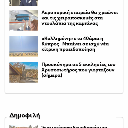
Αεροπορική εταιρεία θα χρεώνει
και τις χειραποσκευές στα
ντουλάπια της καμπίνας
«Κολλημένη» στα 40άρια η
Κύπρος- Μπαίνει σε ισχύ νέα
κίτρινη προειδοποίηση
Προσκύνημα σε 5 εκκλησίες του
Χρυσοσωτήρος που γιορτάζουν
(σήμερα)
Δημοφιλή
Ένα υπέροχο ξενοδοχείο για