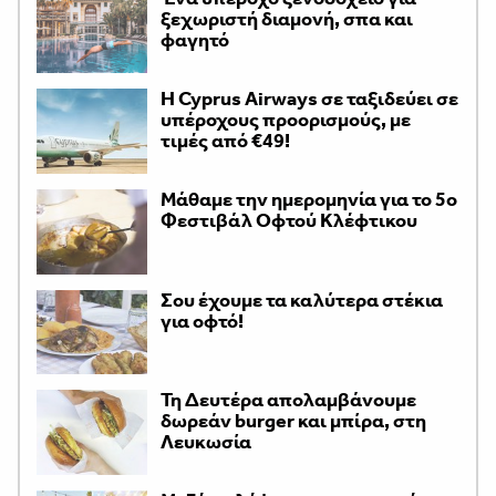
ξεχωριστή διαμονή, σπα και
φαγητό
H Cyprus Airways σε ταξιδεύει σε
υπέροχους προορισμούς, με
τιμές από €49!
Μάθαμε την ημερομηνία για το 5ο
Φεστιβάλ Οφτού Κλέφτικου
Σου έχουμε τα καλύτερα στέκια
για οφτό!
Τη Δευτέρα απολαμβάνουμε
δωρεάν burger και μπίρα, στη
Λευκωσία