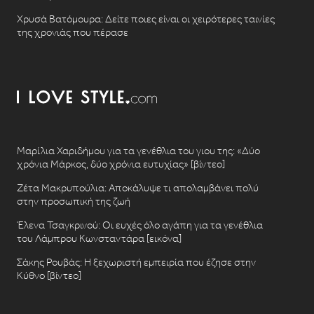
Χρυσά Βατόμουρα: Δείτε ποιες είναι οι χειρότερες ταινίες
της χρονιάς που πέρασε
Μαρίλια Χαριδήμου για τα γενέθλια του γιου της: «Δύο
χρόνια Μάρκος, δύο χρόνια ευτυχίας» [βίντεο]
Ζέτα Μακρυπούλια: Αποκάλυψε τι απολαμβάνει πολύ
στην προσωπική της ζωή
Έλενα Τσαγκρινού: Οι ευχές όλο αγάπη για τα γενέθλια
του Λάμπρου Κωνσταντάρα [εικόνα]
Σάκης Ρουβάς: Η ξεχωριστή εμπειρία που έζησε στην
Κύθνο [βίντεο]