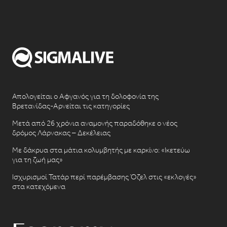
Απολογείται ο Αφγανός για τη δολοφονία της
Βρετανίδας-Αρνείται τις κατηγορίες
Μετά από 26 χρόνια αναμονής παραδόθηκε ο νέος
δρόμος Λάρνακας – Δεκέλειας
Με δάκρυα στα μάτια κολυμβητής με καρκίνο: «Ικετεύω
για τη ζωή μας»
Ισχυρισμοί Τατάρ περί παρέμβασης Όζελ στις «εκλογές»
στα κατεχόμενα