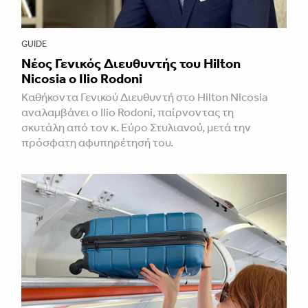
GUIDE
Νέος Γενικός Διευθυντής του Hilton
Nicosia ο Ilio Rodoni
Καθήκοντα Γενικού Διευθυντή στο Hilton Nicosia
αναλαμβάνει ο Ilio Rodoni, παίρνοντας τη
σκυτάλη από τον κ. Εύρο Στυλιανού, μετά την
πρόσφατη αφυπηρέτησή του.