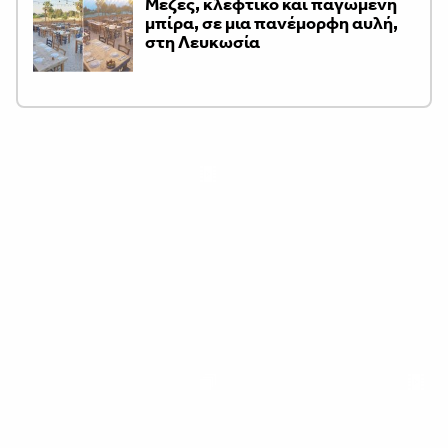
Μεζές, κλέφτικο και παγωμένη
μπίρα, σε μια πανέμορφη αυλή,
στη Λευκωσία