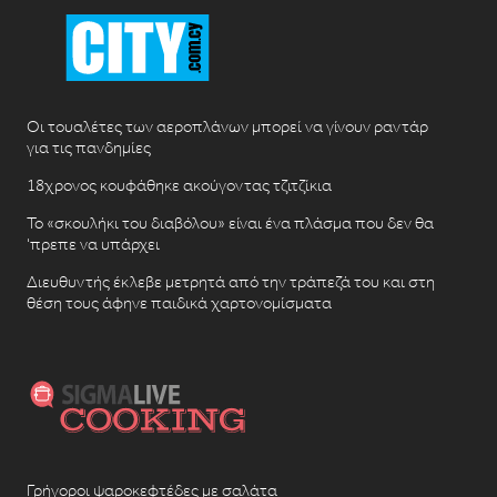
Οι τουαλέτες των αεροπλάνων μπορεί να γίνουν ραντάρ
για τις πανδημίες
18χρονος κουφάθηκε ακούγοντας τζιτζίκια
Το «σκουλήκι του διαβόλου» είναι ένα πλάσμα που δεν θα
‘πρεπε να υπάρχει
Διευθυντής έκλεβε μετρητά από την τράπεζά του και στη
θέση τους άφηνε παιδικά χαρτονομίσματα
Γρήγοροι ψαροκεφτέδες με σαλάτα