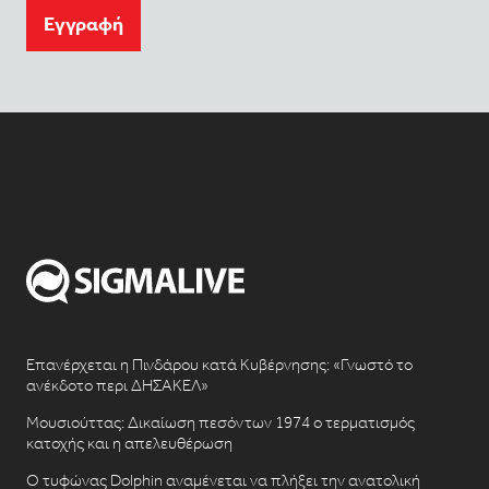
Eγγραφή
Επανέρχεται η Πινδάρου κατά Κυβέρνησης: «Γνωστό το
ανέκδοτο περι ΔΗΣΑΚΕΛ»
Μουσιούττας: Δικαίωση πεσόντων 1974 ο τερματισμός
κατοχής και η απελευθέρωση
Ο τυφώνας Dolphin αναμένεται να πλήξει την ανατολική