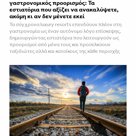
γαστρονομικός προορισμός: Τα
εστιατόρια που αξίζει να ανακαλύψετε,
ακόμη κι αν δεν μένετε εκεί
Τα σύγχρονα luxury resorts επενδύουν πλέον στη
γαστρονομία ως έναν αυτόνομο λόγο επίσκεψης,
δημιουργώντας εστιατόρια που λειτουργούν ως
προορισμοί από μόνα τους και προσελκύουν
ταξιδιώτες αλλά και κατοίκους της κάθε περιοχής