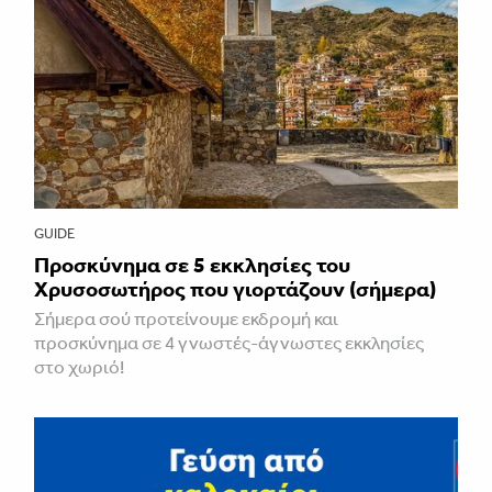
GUIDE
Προσκύνημα σε 5 εκκλησίες του
Χρυσοσωτήρος που γιορτάζουν (σήμερα)
Σήμερα σού προτείνουμε εκδρομή και
προσκύνημα σε 4 γνωστές-άγνωστες εκκλησίες
στο χωριό!