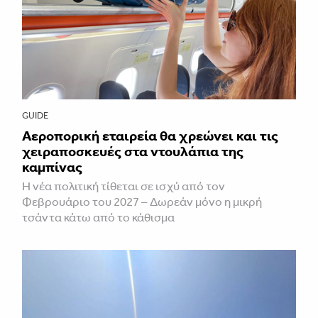
GUIDE
Αεροπορική εταιρεία θα χρεώνει και τις
χειραποσκευές στα ντουλάπια της
καμπίνας
Η νέα πολιτική τίθεται σε ισχύ από τον
Φεβρουάριο του 2027 – Δωρεάν μόνο η μικρή
τσάντα κάτω από το κάθισμα