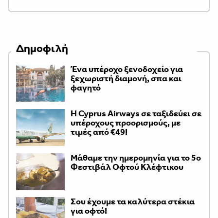
Δημοφιλή
Ένα υπέροχο ξενοδοχείο για
ξεχωριστή διαμονή, σπα και
φαγητό
H Cyprus Airways σε ταξιδεύει σε
υπέροχους προορισμούς, με
τιμές από €49!
Μάθαμε την ημερομηνία για το 5ο
Φεστιβάλ Οφτού Κλέφτικου
Σου έχουμε τα καλύτερα στέκια
για οφτό!