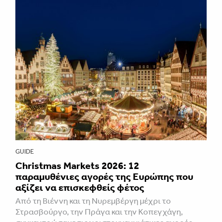
GUIDE
Christmas Markets 2026: 12
παραμυθένιες αγορές της Ευρώπης που
αξίζει να επισκεφθείς φέτος
Από τη Βιέννη και τη Νυρεμβέργη μέχρι το
Στρασβούργο, την Πράγα και την Κοπεγχάγη,