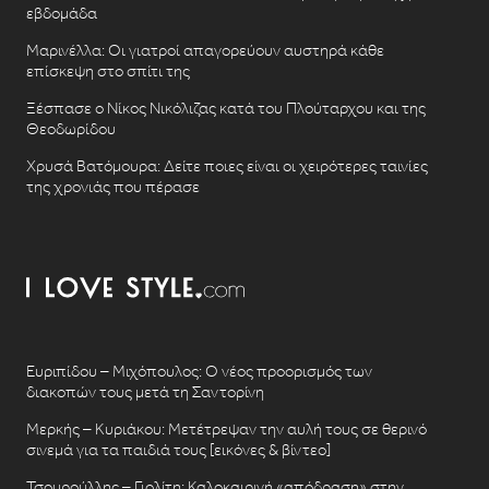
εβδομάδα
Μαρινέλλα: Οι γιατροί απαγορεύουν αυστηρά κάθε
επίσκεψη στο σπίτι της
Ξέσπασε ο Νίκος Νικόλιζας κατά του Πλούταρχου και της
Θεοδωρίδου
Χρυσά Βατόμουρα: Δείτε ποιες είναι οι χειρότερες ταινίες
της χρονιάς που πέρασε
Ευριπίδου – Μιχόπουλος: Ο νέος προορισμός των
διακοπών τους μετά τη Σαντορίνη
Μερκής – Κυριάκου: Μετέτρεψαν την αυλή τους σε θερινό
σινεμά για τα παιδιά τους [εικόνες & βίντεο]
Τσουρούλλης – Γιολίτη: Καλοκαιρινή «απόδραση» στην