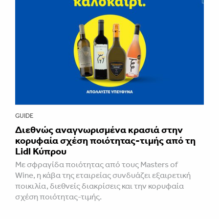
GUIDE
Διεθνώς αναγνωρισμένα κρασιά στην
κορυφαία σχέση ποιότητας-τιμής από τη
Lidl Κύπρου
Με σφραγίδα ποιότητας από τους Masters of
Wine, η κάβα της εταιρείας συνδυάζει εξαιρετική
ποικιλία, διεθνείς διακρίσεις και την κορυφαία
σχέση ποιότητας-τιμής.