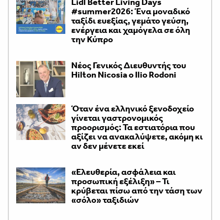
Lidl Better Living Days
#summer2026: Ένα μοναδικό
ταξίδι ευεξίας, γεμάτο γεύση,
ενέργεια και χαμόγελα σε όλη
την Κύπρο
Νέος Γενικός Διευθυντής του
Hilton Nicosia ο Ilio Rodoni
Όταν ένα ελληνικό ξενοδοχείο
γίνεται γαστρονομικός
προορισμός: Τα εστιατόρια που
αξίζει να ανακαλύψετε, ακόμη κι
αν δεν μένετε εκεί
«Ελευθερία, ασφάλεια και
προσωπική εξέλιξη» – Τι
κρύβεται πίσω από την τάση των
«σόλο» ταξιδιών