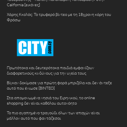
California [εικόνες]
Χάρης Κκολός: Το τρυφερό βίντεο με τη 18χρονη κόρη του
Φρόσω
Πρωτότοκα και δευτερότοκα παιδιά εμφανίζουν
διαφορετικούς κινδύνους για την υγεία τους
Βίγκαν δοκίμασε για πρώτη φορά μπριζόλα και δεν άντεξε
αυτό που ένιωσε [ΒΙΝΤΕΟ]
Στα απομονωμένα νησιά του Ειρηνικού, το online
shopping δεν είναι καθόλου αυτονόητο
Το πιο αγαπημένο τραγούδι όλων των εποχών είναι
μάλλον αυτό που φαντάζεσαι