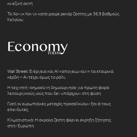
κινεζική ακτή
Το Χονγκ Κονγκ κατέγραψε ρεκόρ ζέστης με 36,9 βαθμούς
Κελσίου
Wall Street: Ενέργεια και AI «απογειώνουν» τα εταιρικά
κέρδη – Αντέχει όμως το ράλι;
Η τεχνητή νοημοσύνη δημιούργησε για πρώτη φορά
λειτουργικούς ιούς που δεν υπάρχουν στη φύση
Γιατί οι ευρωπαϊκές μετοχές προσελκύουν ξανά τους
επενδυτές
Κλιματιστικά: Η ακραία ζέστη φέρνει έκρηξη ζήτησης
στην Ευρώπη