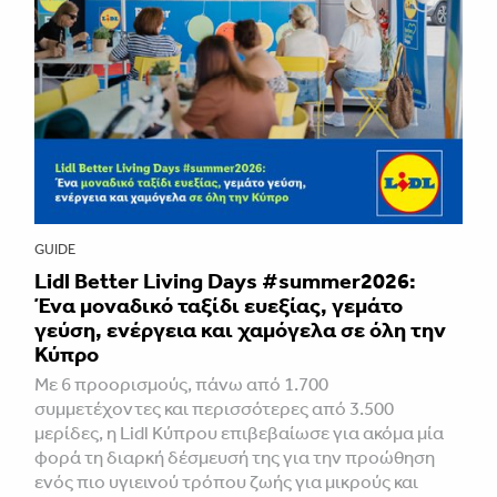
GUIDE
Lidl Better Living Days #summer2026:
Ένα μοναδικό ταξίδι ευεξίας, γεμάτο
γεύση, ενέργεια και χαμόγελα σε όλη την
Κύπρο
Με 6 προορισμούς, πάνω από 1.700
συμμετέχοντες και περισσότερες από 3.500
μερίδες, η Lidl Κύπρου επιβεβαίωσε για ακόμα μία
φορά τη διαρκή δέσμευσή της για την προώθηση
ενός πιο υγιεινού τρόπου ζωής για μικρούς και