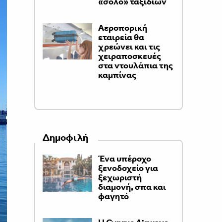
«σόλο» ταξιδιών
Αεροπορική
εταιρεία θα
χρεώνει και τις
χειραποσκευές
στα ντουλάπια της
καμπίνας
Δημοφιλή
Ένα υπέροχο
ξενοδοχείο για
ξεχωριστή
διαμονή, σπα και
φαγητό