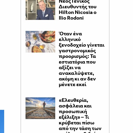
Νέος Γενικός
Διευθυντής του
Hilton Nicosia ο
Ilio Rodoni
Όταν ένα
ελληνικό
ξενοδοχείο γίνεται
γαστρονομικός
προορισμός: Τα
εστιατόρια που
αξίζει να
ανακαλύψετε,
ακόμη κι αν δεν
μένετε εκεί
«Ελευθερία,
ασφάλεια και
προσωπική
εξέλιξη» – Τι
κρύβεται πίσω
από την τάση των