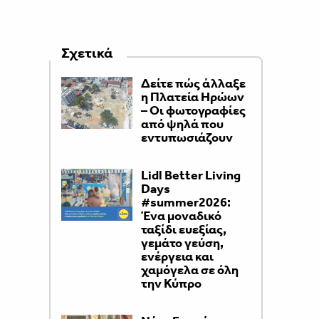
Σχετικά
Δείτε πώς άλλαξε
η Πλατεία Ηρώων
– Οι φωτογραφίες
από ψηλά που
εντυπωσιάζουν
Lidl Better Living
Days
#summer2026:
Ένα μοναδικό
ταξίδι ευεξίας,
γεμάτο γεύση,
ενέργεια και
χαμόγελα σε όλη
την Κύπρο