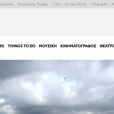
portime
Economy Today
City
I Love Style
Check In
BS
THINGS TO DO
ΜΟΥΣΙΚΉ
ΚΙΝΗΜΑΤΟΓΡΆΦΟΣ
ΘΈΑΤΡ