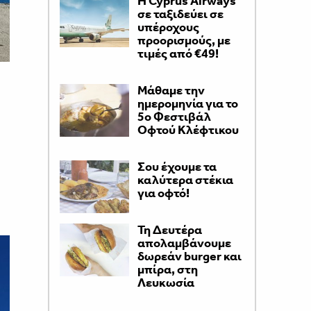
H Cyprus Airways
σε ταξιδεύει σε
υπέροχους
προορισμούς, με
τιμές από €49!
Μάθαμε την
ημερομηνία για το
5ο Φεστιβάλ
Οφτού Κλέφτικου
Σου έχουμε τα
καλύτερα στέκια
για οφτό!
Τη Δευτέρα
απολαμβάνουμε
δωρεάν burger και
μπίρα, στη
Λευκωσία