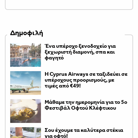
Δημοφιλή
Ένα υπέροχο ξενοδοχείο για
ξεχωριστή διαμονή, σπα και
φαγητό
H Cyprus Airways σε ταξιδεύει σε
υπέροχους προορισμούς, με
τιμές από €49!
Μάθαμε την ημερομηνία για το 5ο
Φεστιβάλ Οφτού Κλέφτικου
Σου έχουμε τα καλύτερα στέκια
για οφτό!