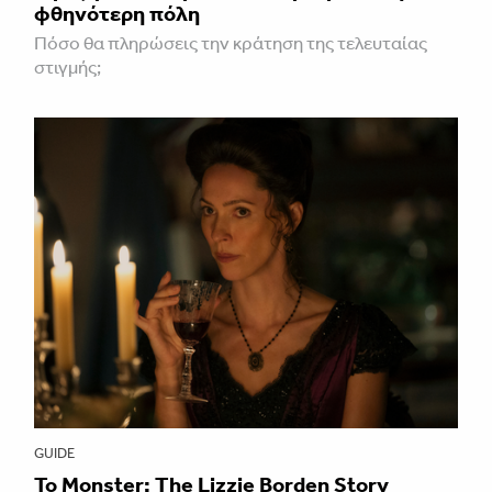
φθηνότερη πόλη
Πόσο θα πληρώσεις την κράτηση της τελευταίας
στιγμής;
GUIDE
Το Monster: The Lizzie Borden Story