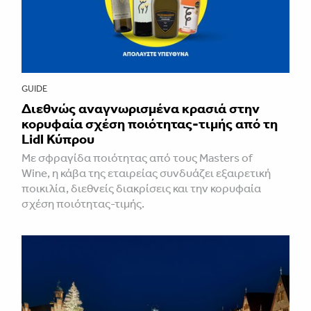
GUIDE
Διεθνώς αναγνωρισμένα κρασιά στην
κορυφαία σχέση ποιότητας-τιμής από τη
Lidl Κύπρου
Με σφραγίδα ποιότητας από τους Masters of
Wine, η κάβα της εταιρείας συνδυάζει εξαιρετική
ποικιλία, διεθνείς διακρίσεις και την κορυφαία
σχέση ποιότητας-τιμής.