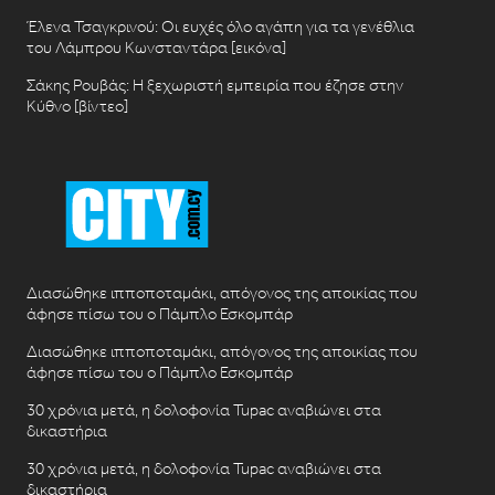
Έλενα Τσαγκρινού: Οι ευχές όλο αγάπη για τα γενέθλια
του Λάμπρου Κωνσταντάρα [εικόνα]
Σάκης Ρουβάς: Η ξεχωριστή εμπειρία που έζησε στην
Κύθνο [βίντεο]
Διασώθηκε ιπποποταμάκι, απόγονος της αποικίας που
άφησε πίσω του ο Πάμπλο Εσκομπάρ
Διασώθηκε ιπποποταμάκι, απόγονος της αποικίας που
άφησε πίσω του ο Πάμπλο Εσκομπάρ
30 χρόνια μετά, η δολοφονία Tupac αναβιώνει στα
δικαστήρια
30 χρόνια μετά, η δολοφονία Tupac αναβιώνει στα
δικαστήρια