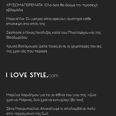
ΧΡΥΣΩΜΑΓΕΙΡΕΜΑΤΑ: Όλα όσα θα δούμε την προσεχή
εβδομάδα
Μαρινέλλα: Οι γιατροί απαγορεύουν αυστηρά κάθε
επίσκεψη στο σπίτι της
Ξέσπασε ο Νίκος Νικόλιζας κατά του Πλούταρχου και της
Θεοδωρίδου
Χρυσά Βατόμουρα: Δείτε ποιες είναι οι χειρότερες ταινίες
της χρονιάς που πέρασε
Μαρίλια Χαριδήμου για τα γενέθλια του γιου της: «Δύο
χρόνια Μάρκος, δύο χρόνια ευτυχίας» [βίντεο]
Ζέτα Μακρυπούλια: Αποκάλυψε τι απολαμβάνει πολύ
στην προσωπική της ζωή