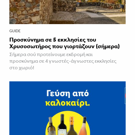
GUIDE
Προσκύνημα σε 5 εκκλησίες του
Χρυσοσωτήρος που γιορτάζουν (σήμερα)
Σήμερα σού προτείνουμε εκδρομή και
προσκύνημα σε 4 γνωστές-άγνωστες εκκλησίες
στο χωριό!