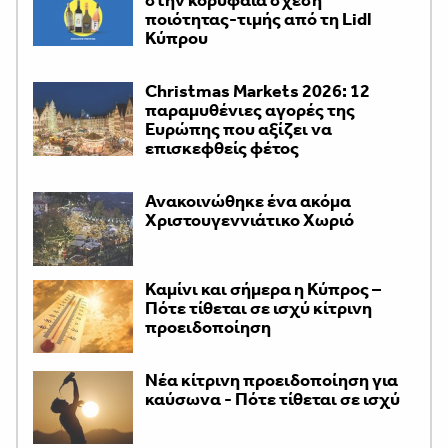
στην κορυφαία σχέση
ποιότητας-τιμής από τη Lidl
Κύπρου
Christmas Markets 2026: 12
παραμυθένιες αγορές της
Ευρώπης που αξίζει να
επισκεφθείς φέτος
Ανακοινώθηκε ένα ακόμα
Χριστουγεννιάτικο Χωριό
Καμίνι και σήμερα η Κύπρος –
Πότε τίθεται σε ισχύ κίτρινη
προειδοποίηση
Νέα κίτρινη προειδοποίηση για
καύσωνα - Πότε τίθεται σε ισχύ