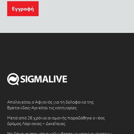
Eγγραφή
Απολογείται ο Αφγανός για τη δολοφονία της
Βρετανίδας-Αρνείται τις κατηγορίες
Μετά από 26 χρόνια αναμονής παραδόθηκε ο νέος
δρόμος Λάρνακας – Δεκέλειας
Με δάκρυα στα μάτια κολυμβητής με καρκίνο: «Ικετεύω