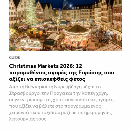
GUIDE
Christmas Markets 2026: 12
παραμυθένιες αγορές της Ευρώπης που
αξίζει να επισκεφθείς φέτος
Από τη Βιέννη και τη Νυρεμβέργη μέχρι το
Στρασβούργο, την Πράγα και την Κοπεγχάγη,
συγκεντρώσαμε τις χριστουγεννιάτικες αγορές
που αξίζει να βάλετε στο πρόγραμμα ενός
χειμωνιάτικου ταξιδιού μαζί με τις ημερομηνίες
λειτουργίας τους