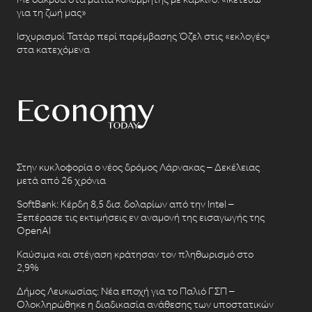
για τη ζωή μας»
Ισχυρισμοί Τατάρ περί παρέμβασης Όζελ στις «εκλογές»
στα κατεχόμενα
Στην κυκλοφορία ο νέος δρόμος Λάρνακας – Δεκέλειας
μετά από 26 χρόνια
SoftBank: Κέρδη 8,5 δισ. δολαρίων από την Intel –
Ξεπέρασε τις εκτιμήσεις εν αναμονή της εισαγωγής της
OpenAI
Καύσιμα και στέγαση κράτησαν τον πληθωρισμό στο
2,9%
Δήμος Λευκωσίας: Νέα εποχή για το Παλιό ΓΣΠ –
Ολοκληρώθηκε η διαδικασία ανάθεσης των υποστατικών