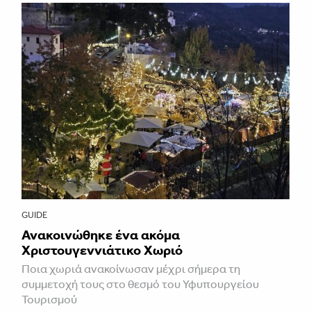
GUIDE
Ανακοινώθηκε ένα ακόμα
Χριστουγεννιάτικο Χωριό
Ποια χωριά ανακοίνωσαν μέχρι σήμερα τη
συμμετοχή τους στο θεσμό του Υφυπουργείου
Τουρισμού