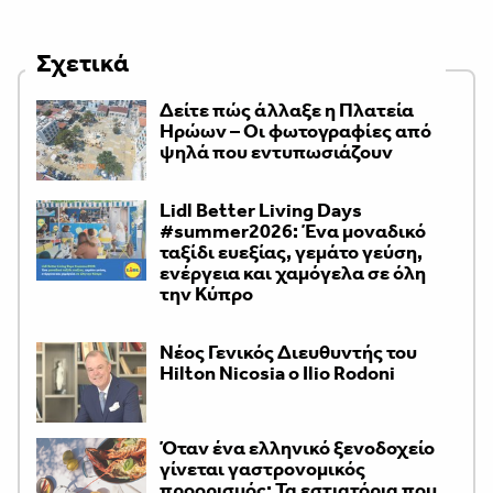
Σχετικά
Δείτε πώς άλλαξε η Πλατεία
Ηρώων – Οι φωτογραφίες από
ψηλά που εντυπωσιάζουν
Lidl Better Living Days
#summer2026: Ένα μοναδικό
ταξίδι ευεξίας, γεμάτο γεύση,
ενέργεια και χαμόγελα σε όλη
την Κύπρο
Νέος Γενικός Διευθυντής του
Hilton Nicosia ο Ilio Rodoni
Όταν ένα ελληνικό ξενοδοχείο
γίνεται γαστρονομικός
προορισμός: Τα εστιατόρια που