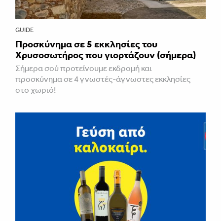
GUIDE
Προσκύνημα σε 5 εκκλησίες του
Χρυσοσωτήρος που γιορτάζουν (σήμερα)
Σήμερα σού προτείνουμε εκδρομή και
προσκύνημα σε 4 γνωστές-άγνωστες εκκλησίες
στο χωριό!