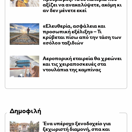
αξίζει να ανακαλύψετε, ακόμη κι
αν δεν μένετε εκεί
«Ελευθερία, ασφάλεια και
προσωπική εξέλιξη» – Τι
κρύβεται πίσω από την τάση των
«σόλο» ταξιδιών
Αεροπορική εταιρεία θα χρεώνει
και τις χειραποσκευές στα
ντουλάπια της καμπίνας
Δημοφιλή
Ένα υπέροχο ξενοδοχείο για
ξεχωριστή διαμονή, σπα και