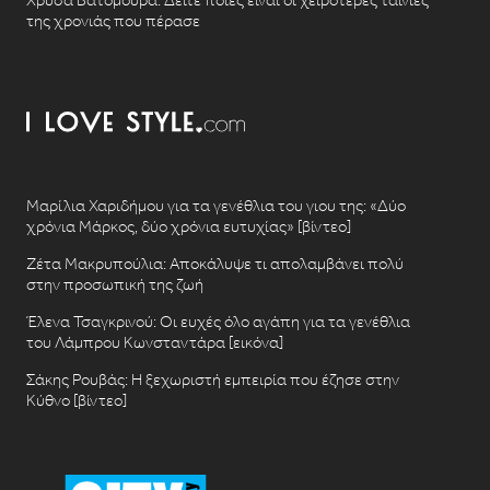
Χρυσά Βατόμουρα: Δείτε ποιες είναι οι χειρότερες ταινίες
της χρονιάς που πέρασε
Μαρίλια Χαριδήμου για τα γενέθλια του γιου της: «Δύο
χρόνια Μάρκος, δύο χρόνια ευτυχίας» [βίντεο]
Ζέτα Μακρυπούλια: Αποκάλυψε τι απολαμβάνει πολύ
στην προσωπική της ζωή
Έλενα Τσαγκρινού: Οι ευχές όλο αγάπη για τα γενέθλια
του Λάμπρου Κωνσταντάρα [εικόνα]
Σάκης Ρουβάς: Η ξεχωριστή εμπειρία που έζησε στην
Κύθνο [βίντεο]