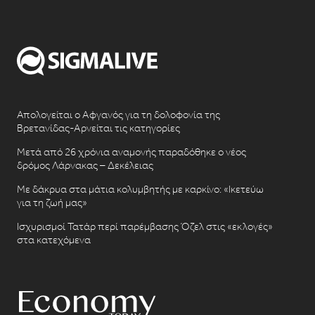
Απολογείται ο Αφγανός για τη δολοφονία της
Βρετανίδας-Αρνείται τις κατηγορίες
Μετά από 26 χρόνια αναμονής παραδόθηκε ο νέος
δρόμος Λάρνακας – Δεκέλειας
Με δάκρυα στα μάτια κολυμβητής με καρκίνο: «Ικετεύω
για τη ζωή μας»
Ισχυρισμοί Τατάρ περί παρέμβασης Όζελ στις «εκλογές»
στα κατεχόμενα