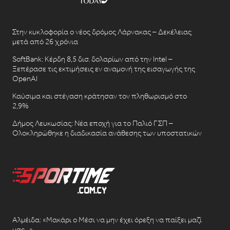
Στην κυκλοφορία ο νέος δρόμος Λάρνακας – Δεκέλειας
μετά από 26 χρόνια
SoftBank: Κέρδη 8,5 δισ. δολαρίων από την Intel –
Ξεπέρασε τις εκτιμήσεις εν αναμονή της εισαγωγής της
OpenAI
Καύσιμα και στέγαση κράτησαν τον πληθωρισμό στο
2,9%
Δήμος Λευκωσίας: Νέα εποχή για το Παλιό ΓΣΠ –
Ολοκληρώθηκε η διαδικασία ανάθεσης των υποστατικών
Αλμέιδα: «Μακάρι ο Μέσι να μην έχει όρεξη να παίξει μαζί
μας…»