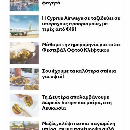
φαγητό
H Cyprus Airways σε ταξιδεύει σε
υπέροχους προορισμούς, με
τιμές από €49!
Μάθαμε την ημερομηνία για το 5ο
Φεστιβάλ Οφτού Κλέφτικου
Σου έχουμε τα καλύτερα στέκια
για οφτό!
Τη Δευτέρα απολαμβάνουμε
δωρεάν burger και μπίρα, στη
Λευκωσία
Μεζές, κλέφτικο και παγωμένη
μπίρα, σε μια πανέμορφη αυλή,