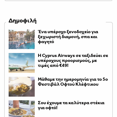
Δημοφιλή
Ένα υπέροχο ξενοδοχείο για
ξεχωριστή διαμονή, σπα και
φαγητό
H Cyprus Airways σε ταξιδεύει σε
υπέροχους προορισμούς, με
τιμές από €49!
Μάθαμε την ημερομηνία για το 5ο
Φεστιβάλ Οφτού Κλέφτικου
Σου έχουμε τα καλύτερα στέκια
για οφτό!