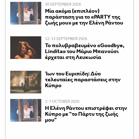
30 SEPTEMBER 2026
Μία ακόμα (επιπλέον)
παράσταση για το «PARTY της
ζωής μου» με την Ελένη Ράντου
12-13 SEPTEMBER 2026
Το πολυβραβευμένο «Goodbye,
Lindita» του Μάριο Μπανούσι
έρχεται στη Λευκωσία
Ίων του Ευριπίδη: Δύο
τελευταίες παραστάσεις στην
Κύπρο
1-7 OCTOBER 2026
H Ελένη Ράντου επιστρέφει στην
Κύπρο με "το Πάρτυ της ζωής
μου"