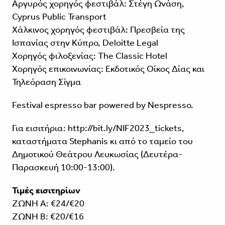
Αργυρός χορηγός φεστιβάλ: Στέγη Ωνάση,
Cyprus Public Transport
Χάλκινος χορηγός φεστιβάλ: Πρεσβεία της
Ισπανίας στην Κύπρο, Deloitte Legal
Χορηγός φιλοξενίας: The Classic Hotel
Χορηγός επικοινωνίας: Εκδοτικός Οίκος Δίας και
Τηλεόραση Σίγμα
Festival espresso bar powered by Nespresso.
Για εισιτήρια:
http://bit.ly/NIF2023_tickets
,
καταστήματα Stephanis κι από το ταμείο του
Δημοτικού Θεάτρου Λευκωσίας (Δευτέρα-
Παρασκευή 10:00-13:00).
Τιμές εισιτηρίων
ΖΩΝΗ Α: €24/€20
ΖΩΝΗ Β: €20/€16