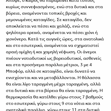
Απόψε, ο καιρός θα παραμείνει κατά τόπους
κυρίως συννεφιασμένος, ενώ στα δυτικά και στα
βόρεια, αναμένονται τοπικές βροχές και
μεμονωμένες καταιγίδες. Σε καταιγίδα, δεν
αποκλείεται να πέσει και χαλάζι, ενώ στα
ψηλότερα ορεινά, αναμένεται να πέσει χιόνι ή
χιονόνερο. Κατά τις αυγινές ώρες, στα ανατολικά
και στο εσωτερικό, αναμένεται να σχηματιστεί
αραιή ομίχλη ή και χαμηλή νέφωση. Οι άνεμοι
πνέουν νοτιοδυτικοί ως βορειοδυτικοί, ασθενείς
και στα προσήνεμα παράλια μέτριοι, 3 με 4
Μποφόρ, αλλά σε καταιγίδα, είναι δυνατό να
ενισχύονται και να μεταβάλλονται. Η θάλασσα
θα είναι λίγο ταραγμένη μέχρι ταραγμένη, αλλά
στα δυτικά και στα βόρεια θα είναι ταραγμένη. Η
θερμοκρασία θα κατέλθει γύρω στους 7 βαθμούς
στο εσωτερικό, γύρω στους 9 στα νότια και στα
ανατολικά παράλια, γύρω στους 11 στα δυτικά