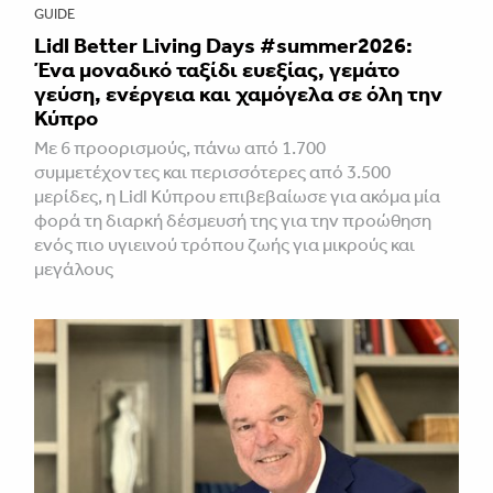
GUIDE
Lidl Better Living Days #summer2026:
Ένα μοναδικό ταξίδι ευεξίας, γεμάτο
γεύση, ενέργεια και χαμόγελα σε όλη την
Κύπρο
Με 6 προορισμούς, πάνω από 1.700
συμμετέχοντες και περισσότερες από 3.500
μερίδες, η Lidl Κύπρου επιβεβαίωσε για ακόμα μία
φορά τη διαρκή δέσμευσή της για την προώθηση
ενός πιο υγιεινού τρόπου ζωής για μικρούς και
μεγάλους