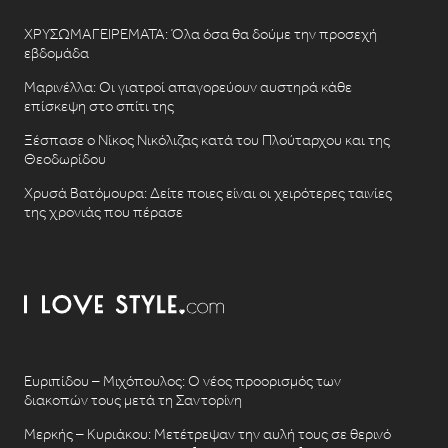
ΧΡΥΣΩΜΑΓΕΙΡΕΜΑΤΑ: Όλα όσα θα δούμε την προσεχή
εβδομάδα
Μαρινέλλα: Οι γιατροί απαγορεύουν αυστηρά κάθε
επίσκεψη στο σπίτι της
Ξέσπασε ο Νίκος Νικόλιζας κατά του Πλούταρχου και της
Θεοδωρίδου
Χρυσά Βατόμουρα: Δείτε ποιες είναι οι χειρότερες ταινίες
της χρονιάς που πέρασε
Ευριπίδου – Μιχόπουλος: Ο νέος προορισμός των
διακοπών τους μετά τη Σαντορίνη
Μερκής – Κυριάκου: Μετέτρεψαν την αυλή τους σε θερινό