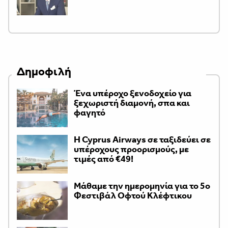
Δημοφιλή
Ένα υπέροχο ξενοδοχείο για
ξεχωριστή διαμονή, σπα και
φαγητό
H Cyprus Airways σε ταξιδεύει σε
υπέροχους προορισμούς, με
τιμές από €49!
Μάθαμε την ημερομηνία για το 5ο
Φεστιβάλ Οφτού Κλέφτικου