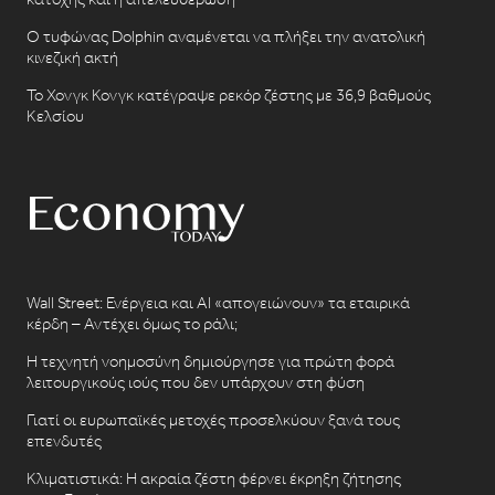
Ο τυφώνας Dolphin αναμένεται να πλήξει την ανατολική
κινεζική ακτή
Το Χονγκ Κονγκ κατέγραψε ρεκόρ ζέστης με 36,9 βαθμούς
Κελσίου
Wall Street: Ενέργεια και AI «απογειώνουν» τα εταιρικά
κέρδη – Αντέχει όμως το ράλι;
Η τεχνητή νοημοσύνη δημιούργησε για πρώτη φορά
λειτουργικούς ιούς που δεν υπάρχουν στη φύση
Γιατί οι ευρωπαϊκές μετοχές προσελκύουν ξανά τους
επενδυτές
Κλιματιστικά: Η ακραία ζέστη φέρνει έκρηξη ζήτησης