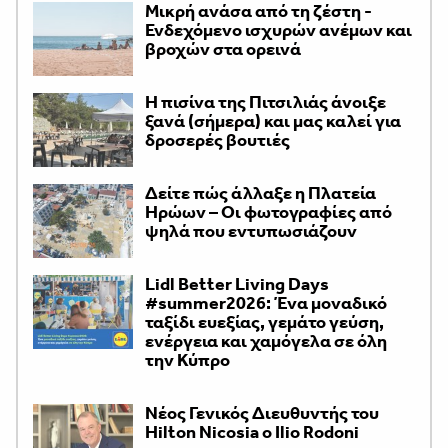
Μικρή ανάσα από τη ζέστη -
Ενδεχόμενο ισχυρών ανέμων και
βροχών στα ορεινά
Η πισίνα της Πιτσιλιάς άνοιξε
ξανά (σήμερα) και μας καλεί για
δροσερές βουτιές
Δείτε πώς άλλαξε η Πλατεία
Ηρώων – Οι φωτογραφίες από
ψηλά που εντυπωσιάζουν
Lidl Better Living Days
#summer2026: Ένα μοναδικό
ταξίδι ευεξίας, γεμάτο γεύση,
ενέργεια και χαμόγελα σε όλη
την Κύπρο
Νέος Γενικός Διευθυντής του
Hilton Nicosia ο Ilio Rodoni