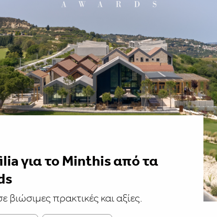
lia για το Minthis από τα
ds
 βιώσιμες πρακτικές και αξίες.