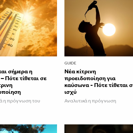
GUIDE
και σήμερα η
Νέα κίτρινη
– Πότε τίθεται σε
προειδοποίηση για
τρινη
καύσωνα - Πότε τίθεται σ
οποίηση
ισχύ
ά η πρόγνωση του
Αναλυτικά η πρόγνωση