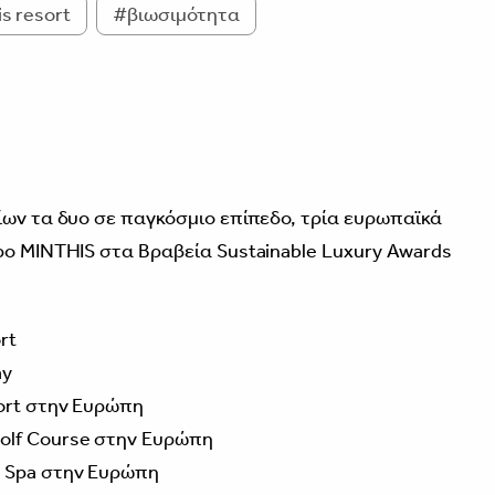
s resort
#βιωσιμότητα
ίων τα δυο σε παγκόσμιο επίπεδο, τρία ευρωπαϊκά
ρο MINTHIS στα Βραβεία Sustainable Luxury Awards
rt
ay
sort στην Ευρώπη
Golf Course στην Ευρώπη
s Spa στην Ευρώπη