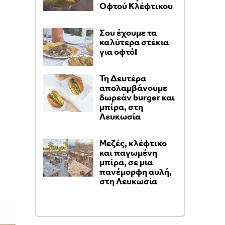
Οφτού Κλέφτικου
Σου έχουμε τα
καλύτερα στέκια
για οφτό!
Τη Δευτέρα
απολαμβάνουμε
δωρεάν burger και
μπίρα, στη
Λευκωσία
Μεζές, κλέφτικο
και παγωμένη
μπίρα, σε μια
πανέμορφη αυλή,
στη Λευκωσία