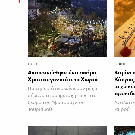
GUIDE
GUIDE
Ανακοινώθηκε ένα ακόμα
Καμίνι 
Χριστουγεννιάτικο Χωριό
Κύπρος 
ισχύ κί
Ποια χωριά ανακοίνωσαν μέχρι
προειδ
σήμερα τη συμμετοχή τους στο
θεσμό του Υφυπουργείου
Αναλυτικ
Τουρισμού
καιρού