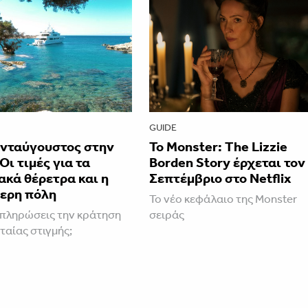
GUIDE
νταύγουστος στην
Το Monster: The Lizzie
Οι τιμές για τα
Borden Story έρχεται τον
κά θέρετρα και η
Σεπτέμβριο στο Netflix
ερη πόλη
Το νέο κεφάλαιο της Monster
πληρώσεις την κράτηση
σειράς
ταίας στιγμής;