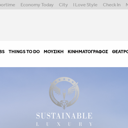
portime
Economy Today
City
I Love Style
Check In
BS
THINGS TO DO
ΜΟΥΣΙΚΉ
ΚΙΝΗΜΑΤΟΓΡΆΦΟΣ
ΘΈΑΤΡ