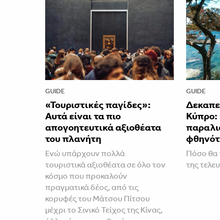
GUIDE
GUIDE
«Τουριστικές παγίδες»:
Δεκαπε
Αυτά είναι τα πιο
Κύπρο: 
απογοητευτικά αξιοθέατα
παραλια
του πλανήτη
φθηνότ
Ενώ υπάρχουν πολλά
Πόσο θα 
τουριστικά αξιοθέατα σε όλο τον
της τελευ
κόσμο που προκαλούν
πραγματικά δέος, από τις
κορυφές του Μάτσου Πίτσου
μέχρι το Σινικό Τείχος της Κίνας,