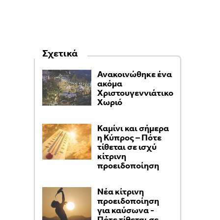
Σχετικά
Ανακοινώθηκε ένα
ακόμα
Χριστουγεννιάτικο
Χωριό
Καμίνι και σήμερα
η Κύπρος – Πότε
τίθεται σε ισχύ
κίτρινη
προειδοποίηση
Νέα κίτρινη
προειδοποίηση
για καύσωνα -
Πότε τίθεται σε