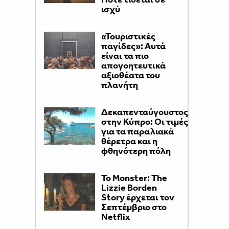
ισχύ
«Τουριστικές
παγίδες»: Αυτά
είναι τα πιο
απογοητευτικά
αξιοθέατα του
πλανήτη
Δεκαπενταύγουστος
στην Κύπρο: Οι τιμές
για τα παραλιακά
θέρετρα και η
φθηνότερη πόλη
Το Monster: The
Lizzie Borden
Story έρχεται τον
Σεπτέμβριο στο
Netflix