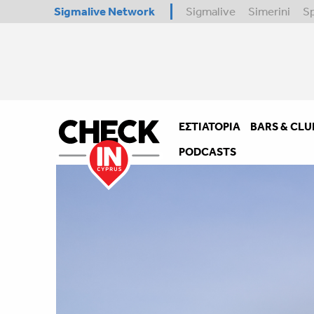
Sigmalive Network
Sigmalive
Simerini
S
ΕΣΤΙΑΤΌΡΙΑ
BARS & CLU
PODCASTS