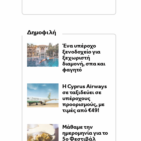
Δημοφιλή
Ένα υπέροχο
ξενοδοχείο για
ξεχωριστή
διαμονή, σπα και
φαγητό
H Cyprus Airways
σε ταξιδεύει σε
υπέροχους
προορισμούς, με
τιμές από €49!
Μάθαμε την
ημερομηνία για το
5ο Φεστιβάλ