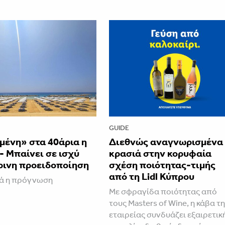
GUIDE
μένη» στα 40άρια η
Διεθνώς αναγνωρισμένα
 Μπαίνει σε ισχύ
κρασιά στην κορυφαία
ρινη προειδοποίηση
σχέση ποιότητας-τιμής
από τη Lidl Κύπρου
κά η πρόγνωση
Με σφραγίδα ποιότητας από
τους Masters of Wine, η κάβα τ
εταιρείας συνδυάζει εξαιρετικ