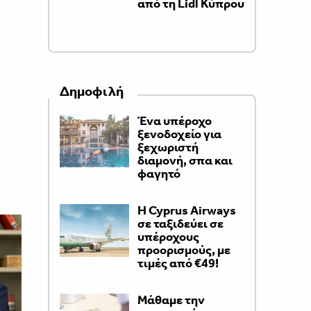
από τη Lidl Κύπρου
Δημοφιλή
Ένα υπέροχο
ξενοδοχείο για
ξεχωριστή
διαμονή, σπα και
φαγητό
H Cyprus Airways
σε ταξιδεύει σε
υπέροχους
προορισμούς, με
τιμές από €49!
Μάθαμε την