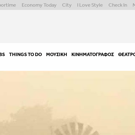
portime
Economy Today
City
I Love Style
Check In
BS
THINGS TO DO
ΜΟΥΣΙΚΉ
ΚΙΝΗΜΑΤΟΓΡΆΦΟΣ
ΘΈΑΤΡ