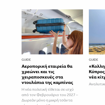
GUIDE
GUIDE
Αεροπορική εταιρεία θα
«Κολλη
χρεώνει και τις
Κύπρος-
χειραποσκευές στα
νέα κίτ
ντουλάπια της καμπίνας
Αναλυτι
Η νέα πολιτική τίθεται σε ισχύ
από τον Φεβρουάριο του 2027 –
Δωρεάν μόνο η μικρή τσάντα