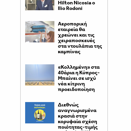
Hilton Nicosia ο
Ilio Rodoni
Αεροπορική
εταιρεία θα
χρεώνει και τις
χειραποσκευές
στα ντουλάπια της
καμπίνας
«Κολλημένη» στα
40άρια η Κύπρος-
Μπαίνει σε ισχύ
νέα κίτρινη
προειδοποίηση
Διεθνώς
αναγνωρισμένα
κρασιά στην
κορυφαία σχέση
ποιότητας-τιμής