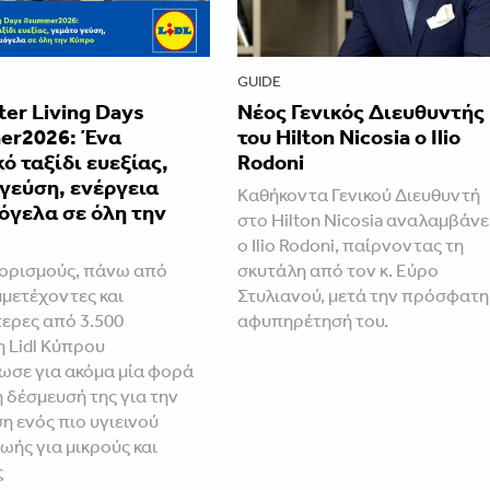
GUIDE
tter Living Days
Νέος Γενικός Διευθυντής
r2026: Ένα
του Hilton Nicosia ο Ilio
ό ταξίδι ευεξίας,
Rodoni
γεύση, ενέργεια
Καθήκοντα Γενικού Διευθυντή
όγελα σε όλη την
στο Hilton Nicosia αναλαμβάνε
ο Ilio Rodoni, παίρνοντας τη
ορισμούς, πάνω από
σκυτάλη από τον κ. Εύρο
μμετέχοντες και
Στυλιανού, μετά την πρόσφατη
ερες από 3.500
αφυπηρέτησή του.
η Lidl Κύπρου
ωσε για ακόμα μία φορά
ή δέσμευσή της για την
 ενός πιο υγιεινού
ωής για μικρούς και
ς