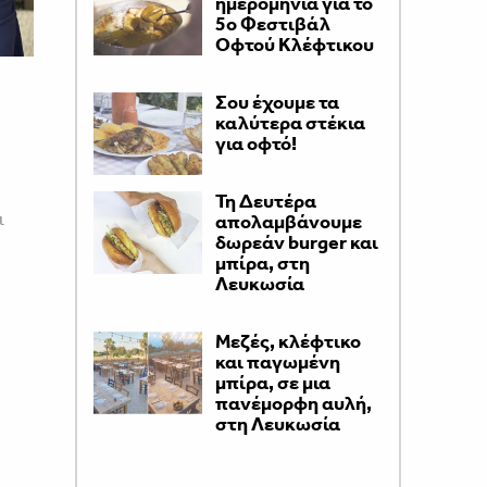
ημερομηνία για το
5ο Φεστιβάλ
Οφτού Κλέφτικου
Σου έχουμε τα
καλύτερα στέκια
για οφτό!
Τη Δευτέρα
ι
απολαμβάνουμε
δωρεάν burger και
μπίρα, στη
Λευκωσία
Μεζές, κλέφτικο
και παγωμένη
μπίρα, σε μια
πανέμορφη αυλή,
στη Λευκωσία