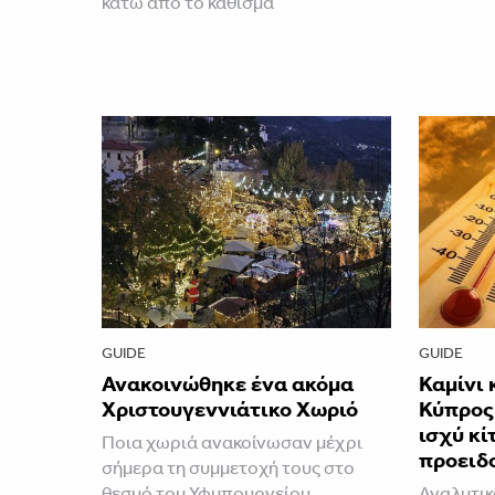
κάτω από το κάθισμα
GUIDE
GUIDE
Ανακοινώθηκε ένα ακόμα
Καμίνι 
Χριστουγεννιάτικο Χωριό
Κύπρος 
ισχύ κί
Ποια χωριά ανακοίνωσαν μέχρι
προειδ
σήμερα τη συμμετοχή τους στο
θεσμό του Υφυπουργείου
Αναλυτικ