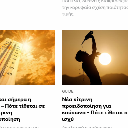
ποικιλία, διεθνείς διακρίσεις κ
την κορυφαία σχέση ποιότητα
τιμής.
GUIDE
και σήμερα η
Νέα κίτρινη
– Πότε τίθεται σε
προειδοποίηση για
τρινη
καύσωνα - Πότε τίθεται σ
οποίηση
ισχύ
ά η πρόγνωση του
Αναλυτικά η πρόγνωση