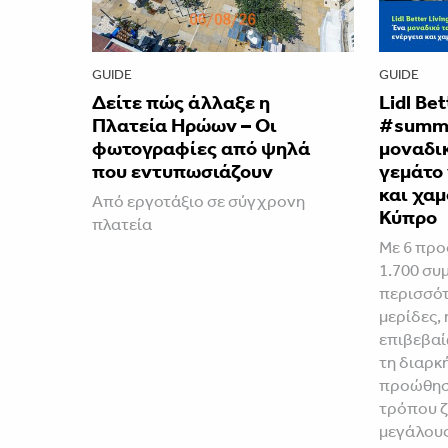
GUIDE
GUIDE
Δείτε πώς άλλαξε η
Lidl Be
Πλατεία Ηρώων – Οι
#summe
φωτογραφίες από ψηλά
μοναδικ
που εντυπωσιάζουν
γεμάτο 
και χαμ
Από εργοτάξιο σε σύγχρονη
Κύπρο
πλατεία
Με 6 προ
1.700 συ
περισσότ
μερίδες, 
επιβεβαί
τη διαρκ
προώθηση
τρόπου ζ
μεγάλου