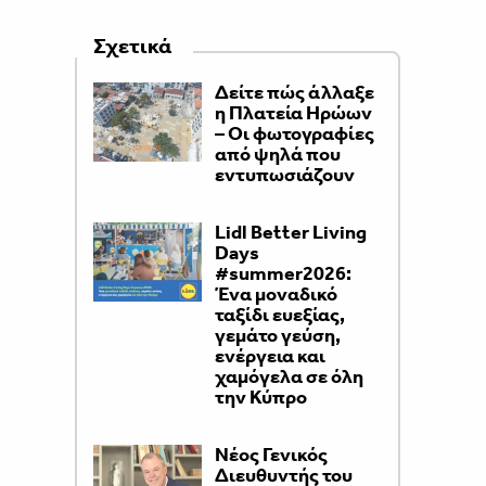
Σχετικά
Δείτε πώς άλλαξε
η Πλατεία Ηρώων
– Οι φωτογραφίες
από ψηλά που
εντυπωσιάζουν
Lidl Better Living
Days
#summer2026:
Ένα μοναδικό
ταξίδι ευεξίας,
γεμάτο γεύση,
ενέργεια και
χαμόγελα σε όλη
την Κύπρο
Νέος Γενικός
Διευθυντής του