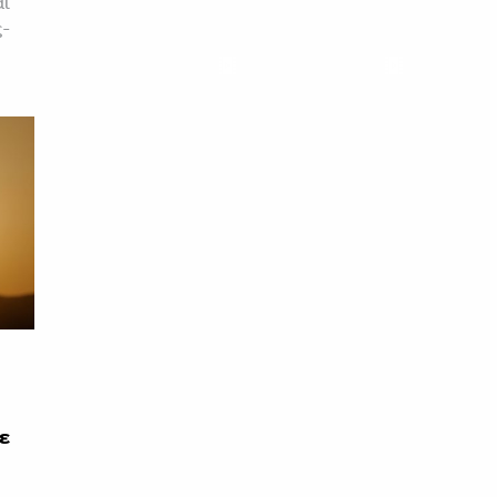
αι
ς-
ε