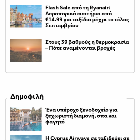
Flash Sale από τη Ryanair:
Αεροπορικά εισιτήρια από
€14.99 για ταξίδια μέχρι το τέλος
Σεπτεμβρίου
Στους 39 βαθμούς η θερμοκρασία
– Πότε αναμένονται βροχές
Δημοφιλή
Ένα υπέροχο ξενοδοχείο για
ξεχωριστή διαμονή, σπα και
φαγητό
H Cyprus Airways σε ταξιδεύει σε