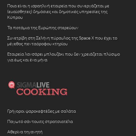
Ποια είναι η ισραηλινή εταιρεία που συνεργάζεται με
(ευαίσθητες) δημόσιες και δημοτικές υπηρεσίες της
Κύπρου
Τα ποτάμια της Ευρώπης στερεύουν
Συνετρίβη στη Σελήνη πύραυλος της Space X που έχει το
μέγεθος πενταόροφου κτηρίου
Εταιρεία λανσάρει μπλουζάκι που δεν χρειάζεται πλύσιμο
για έως και ένα μήνα
Γρήγοροι ψαροκεφτέδες με σαλάτα
Παγωτό σάντουιτς στρατσιατέλα
Αθερίνα τηγανητή