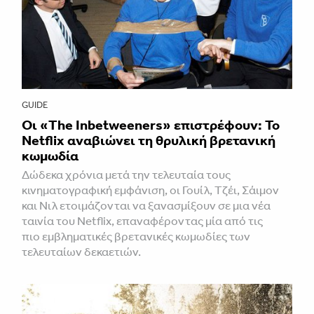
GUIDE
Οι «The Inbetweeners» επιστρέφουν: Το
Netflix αναβιώνει τη θρυλική βρετανική
κωμωδία
Δώδεκα χρόνια μετά την τελευταία τους
κινηματογραφική εμφάνιση, οι Γουίλ, Τζέι, Σάιμον
και Νιλ ετοιμάζονται να ξανασμίξουν σε μια νέα
ταινία του Netflix, επαναφέροντας μία από τις
πιο εμβληματικές βρετανικές κωμωδίες των
τελευταίων δεκαετιών.