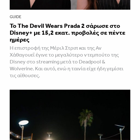
GUIDE
Το The Devil Wears Prada 2 σάρωσε στo
Disney+ με 15,2 εκατ. προβολές σε πέντε
ημέρες
Η επιστροφή της Μέριλ Στριπ και της Αν
Χάθαγουεϊ έγινε το μεγαλύτερο ντεμπούτο της
Disney στο streaming μετά το Deadpool &
Wolverine. Και αυτό, ενώ η ταινία είχε ήδη γεμίσει
τις αίθουσες.