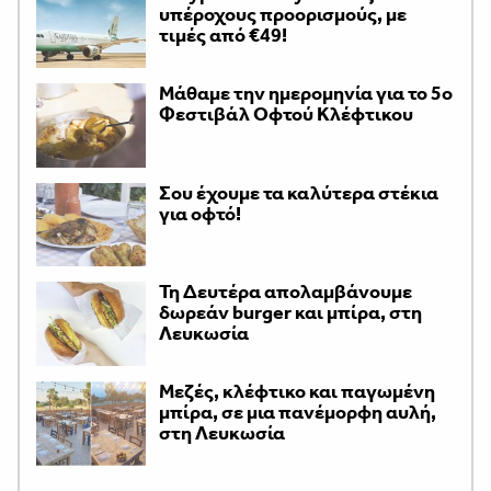
υπέροχους προορισμούς, με
τιμές από €49!
Μάθαμε την ημερομηνία για το 5ο
Φεστιβάλ Οφτού Κλέφτικου
Σου έχουμε τα καλύτερα στέκια
για οφτό!
Τη Δευτέρα απολαμβάνουμε
δωρεάν burger και μπίρα, στη
Λευκωσία
Μεζές, κλέφτικο και παγωμένη
μπίρα, σε μια πανέμορφη αυλή,
στη Λευκωσία