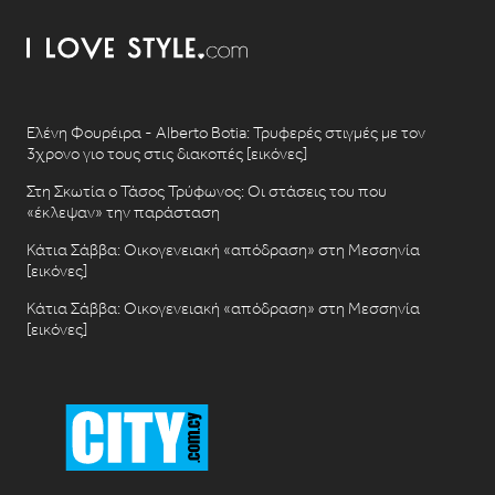
Ελένη Φουρέιρα - Alberto Botia: Τρυφερές στιγμές με τον
3χρονο γιο τους στις διακοπές [εικόνες]
Στη Σκωτία ο Τάσος Τρύφωνος: Οι στάσεις του που
«έκλεψαν» την παράσταση
Κάτια Σάββα: Οικογενειακή «απόδραση» στη Μεσσηνία
[εικόνες]
Κάτια Σάββα: Οικογενειακή «απόδραση» στη Μεσσηνία
[εικόνες]