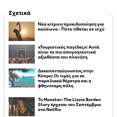
Σχετικά
Νέα κίτρινη προειδοποίηση για
καύσωνα - Πότε τίθεται σε ισχύ
«Τουριστικές παγίδες»: Αυτά
είναι τα πιο απογοητευτικά
αξιοθέατα του πλανήτη
Δεκαπενταύγουστος στην
Κύπρο: Οι τιμές για τα
παραλιακά θέρετρα και η
φθηνότερη πόλη
Το Monster: The Lizzie Borden
Story έρχεται τον Σεπτέμβριο
στο Netflix