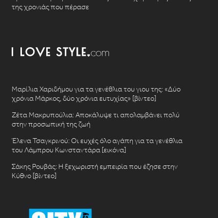
της χρονιάς που πέρασε
Μαρίλια Χαριδήμου για τα γενέθλια του γιου της: «Δύο
χρόνια Μάρκος, δύο χρόνια ευτυχίας» [βίντεο]
Ζέτα Μακρυπούλια: Αποκάλυψε τι απολαμβάνει πολύ
στην προσωπική της ζωή
Έλενα Τσαγκρινού: Οι ευχές όλο αγάπη για τα γενέθλια
του Λάμπρου Κωνσταντάρα [εικόνα]
Σάκης Ρουβάς: Η ξεχωριστή εμπειρία που έζησε στην
Κύθνο [βίντεο]