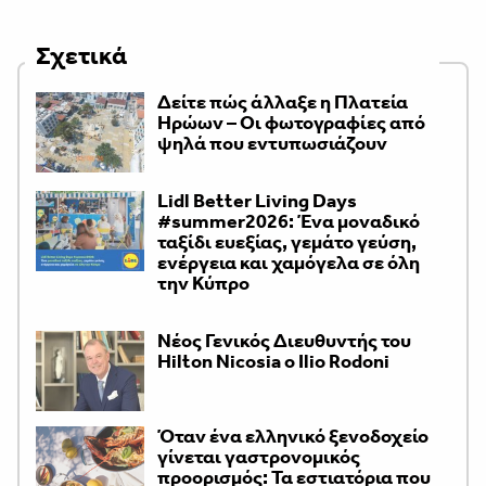
Σχετικά
Δείτε πώς άλλαξε η Πλατεία
Ηρώων – Οι φωτογραφίες από
ψηλά που εντυπωσιάζουν
Lidl Better Living Days
#summer2026: Ένα μοναδικό
ταξίδι ευεξίας, γεμάτο γεύση,
ενέργεια και χαμόγελα σε όλη
την Κύπρο
Νέος Γενικός Διευθυντής του
Hilton Nicosia ο Ilio Rodoni
Όταν ένα ελληνικό ξενοδοχείο
γίνεται γαστρονομικός
προορισμός: Τα εστιατόρια που