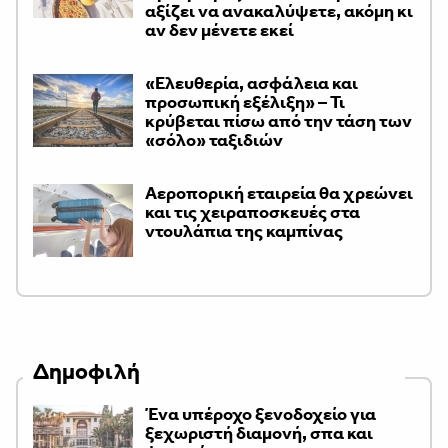
αξίζει να ανακαλύψετε, ακόμη κι
αν δεν μένετε εκεί
«Ελευθερία, ασφάλεια και
προσωπική εξέλιξη» – Τι
κρύβεται πίσω από την τάση των
«σόλο» ταξιδιών
Αεροπορική εταιρεία θα χρεώνει
και τις χειραποσκευές στα
ντουλάπια της καμπίνας
Δημοφιλή
Ένα υπέροχο ξενοδοχείο για
ξεχωριστή διαμονή, σπα και