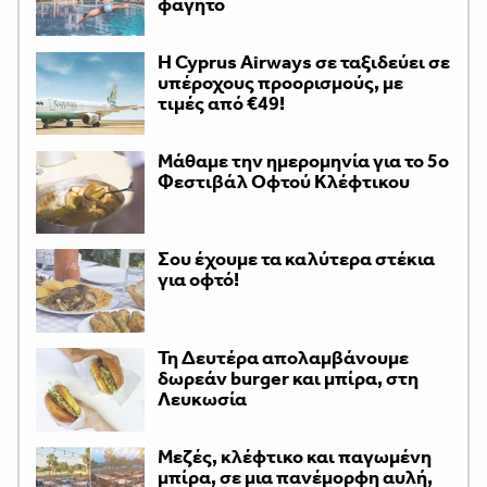
φαγητό
H Cyprus Airways σε ταξιδεύει σε
υπέροχους προορισμούς, με
τιμές από €49!
Μάθαμε την ημερομηνία για το 5ο
Φεστιβάλ Οφτού Κλέφτικου
Σου έχουμε τα καλύτερα στέκια
για οφτό!
Τη Δευτέρα απολαμβάνουμε
δωρεάν burger και μπίρα, στη
Λευκωσία
Μεζές, κλέφτικο και παγωμένη
μπίρα, σε μια πανέμορφη αυλή,