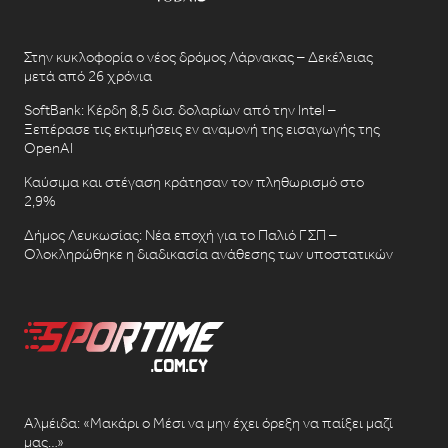
Στην κυκλοφορία ο νέος δρόμος Λάρνακας – Δεκέλειας
μετά από 26 χρόνια
SoftBank: Κέρδη 8,5 δισ. δολαρίων από την Intel –
Ξεπέρασε τις εκτιμήσεις εν αναμονή της εισαγωγής της
OpenAI
Καύσιμα και στέγαση κράτησαν τον πληθωρισμό στο
2,9%
Δήμος Λευκωσίας: Νέα εποχή για το Παλιό ΓΣΠ –
Ολοκληρώθηκε η διαδικασία ανάθεσης των υποστατικών
Αλμέιδα: «Μακάρι ο Μέσι να μην έχει όρεξη να παίξει μαζί
μας…»