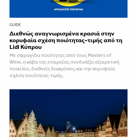
GUIDE
Διεθνώς αναγνωρισμένα κρασιά στην
κορυφαία σχέση ποιότητας-τιμής από τη
Lidl Κύπρου
Με σφραγίδα ποιότητας από τους Masters of
Wine, η κάβα της εταιρείας συνδυάζει εξαιρετική
ποικιλία, διεθνείς διακρίσεις και την κορυφαία
σχέση ποιότητας-τιμής.