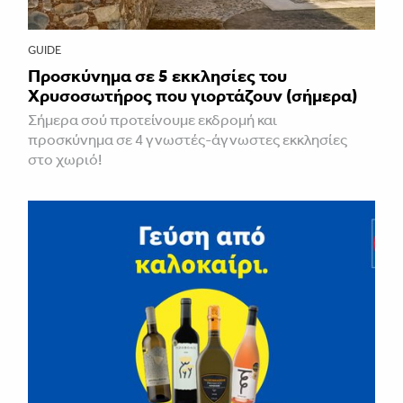
GUIDE
Προσκύνημα σε 5 εκκλησίες του
Χρυσοσωτήρος που γιορτάζουν (σήμερα)
Σήμερα σού προτείνουμε εκδρομή και
προσκύνημα σε 4 γνωστές-άγνωστες εκκλησίες
στο χωριό!