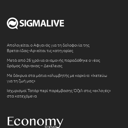
Απολογείται ο Αφγανός για τη δολοφονία της
Βρετανίδας-Αρνείται τις κατηγορίες
Μετά από 26 χρόνια αναμονής παραδόθηκε ο νέος
δρόμος Λάρνακας – Δεκέλειας
Με δάκρυα στα μάτια κολυμβητής με καρκίνο: «Ικετεύω
για τη ζωή μας»
Ισχυρισμοί Τατάρ περί παρέμβασης Όζελ στις «εκλογές»
στα κατεχόμενα