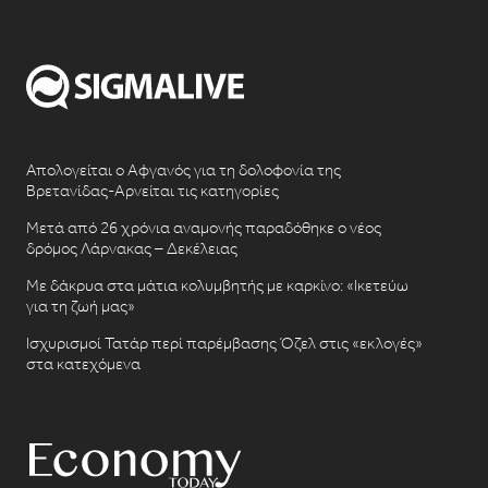
Απολογείται ο Αφγανός για τη δολοφονία της
Βρετανίδας-Αρνείται τις κατηγορίες
Μετά από 26 χρόνια αναμονής παραδόθηκε ο νέος
δρόμος Λάρνακας – Δεκέλειας
Με δάκρυα στα μάτια κολυμβητής με καρκίνο: «Ικετεύω
για τη ζωή μας»
Ισχυρισμοί Τατάρ περί παρέμβασης Όζελ στις «εκλογές»
στα κατεχόμενα