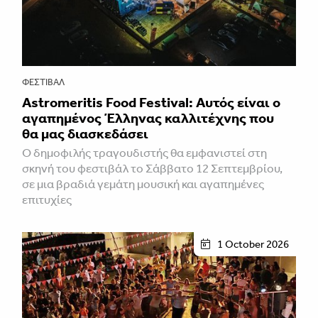
ΦΕΣΤΙΒΑΛ
Astromeritis Food Festival: Αυτός είναι ο
αγαπημένος Έλληνας καλλιτέχνης που
θα μας διασκεδάσει
Ο δημοφιλής τραγουδιστής θα εμφανιστεί στη
σκηνή του φεστιβάλ το Σάββατο 12 Σεπτεμβρίου,
σε μια βραδιά γεμάτη μουσική και αγαπημένες
επιτυχίες
1 October 2026