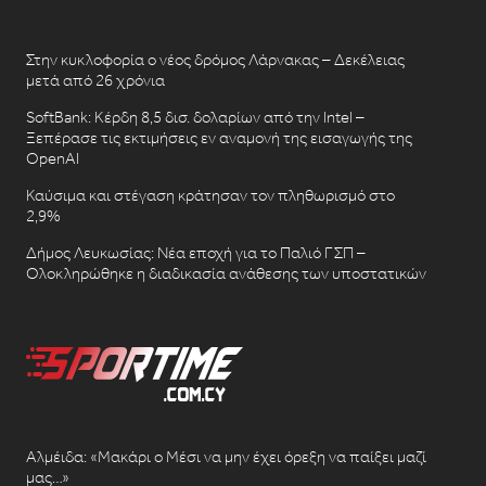
Στην κυκλοφορία ο νέος δρόμος Λάρνακας – Δεκέλειας
μετά από 26 χρόνια
SoftBank: Κέρδη 8,5 δισ. δολαρίων από την Intel –
Ξεπέρασε τις εκτιμήσεις εν αναμονή της εισαγωγής της
OpenAI
Καύσιμα και στέγαση κράτησαν τον πληθωρισμό στο
2,9%
Δήμος Λευκωσίας: Νέα εποχή για το Παλιό ΓΣΠ –
Ολοκληρώθηκε η διαδικασία ανάθεσης των υποστατικών
Αλμέιδα: «Μακάρι ο Μέσι να μην έχει όρεξη να παίξει μαζί
μας…»