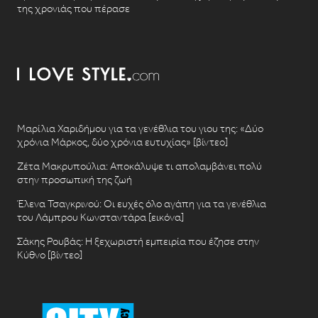
της χρονιάς που πέρασε
Μαρίλια Χαριδήμου για τα γενέθλια του γιου της: «Δύο
χρόνια Μάρκος, δύο χρόνια ευτυχίας» [βίντεο]
Ζέτα Μακρυπούλια: Αποκάλυψε τι απολαμβάνει πολύ
στην προσωπική της ζωή
Έλενα Τσαγκρινού: Οι ευχές όλο αγάπη για τα γενέθλια
του Λάμπρου Κωνσταντάρα [εικόνα]
Σάκης Ρουβάς: Η ξεχωριστή εμπειρία που έζησε στην
Κύθνο [βίντεο]