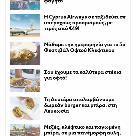
φαγητό
H Cyprus Airways σε ταξιδεύει σε
υπέροχους προορισμούς, με
τιμές από €49!
Μάθαμε την ημερομηνία για το 5ο
Φεστιβάλ Οφτού Κλέφτικου
Σου έχουμε τα καλύτερα στέκια
για οφτό!
Τη Δευτέρα απολαμβάνουμε
δωρεάν burger και μπίρα, στη
Λευκωσία
Μεζές, κλέφτικο και παγωμένη
μπίρα, σε μια πανέμορφη αυλή,