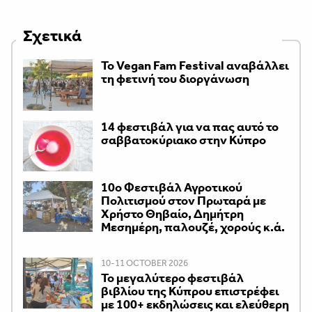
Σχετικά
Το Vegan Fam Festival αναβάλλει
τη φετινή του διοργάνωση
14 φεστιβάλ για να πας αυτό το
σαββατοκύριακο στην Κύπρο
10ο Φεστιβάλ Αγροτικού
Πολιτισμού στον Πρωταρά με
Χρήστο Θηβαίο, Δημήτρη
Μεσημέρη, παλουζέ, χορούς κ.ά.
10-11 OCTOBER 2026
Το μεγαλύτερο φεστιβάλ
βιβλίου της Κύπρου επιστρέφει
με 100+ εκδηλώσεις και ελεύθερη