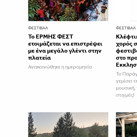
ΦΕΣΤΙΒΑΛ
ΦΕΣΤΙΒΑΛ
Το ΕΡΜΗΣ ΦΕΣΤ
Κλέφτικ
ετοιμάζεται να επιστρέψει
χορός σ
με ένα μεγάλο γλέντι στην
φεστιβ
πλατεία
στο προ
Εκκλησ
Ανακοινώθηκε η ημερομηνία
Το Παράγ
γεμίσει 
μουσική,
στιγμές!