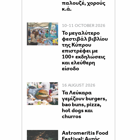
παλουζέ, χορούς
κ.ά.
10-11 OCTOBER 2026
Το μεγαλύτερο
φεστιβάλ βιβλίου
της Κύπρου
επιστρέφει με
100+ εκδηλώσεις
και ελεύθερη
είσοδο
16 AUGUST 2026
Τα Λεύκαρα
γεμίζουν burgers,
bao buns, pizza,
hot dogs και
churros
Astromeritis Food
Festival: Αυτός