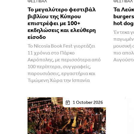
ΦΕΣΤΙΒΑΛ
ΦΕΣΤΙΒΑΛ
Το μεγαλύτερο φεστιβάλ
Τα Λεύ
βιβλίου της Κύπρου
burgers
επιστρέφει με 100+
hot dog
εκδηλώσεις και ελεύθερη
Έντεκα γ
είσοδο
παγωμένε
Το Nicosia Book Fest γιορτάζει
μουσική 
11 χρόνια στο Πάρκο
πιο απολ
Ακρόπολης, με περισσότερα από
Αυγούστ
100 περίπτερα, συγγραφείς,
παρουσιάσεις, εργαστήρια και
Τιμώμενη Χώρα την Ισπανία
1 October 2026