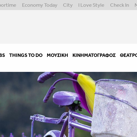
portime
Economy Today
City
I Love Style
Check In
BS
THINGS TO DO
ΜΟΥΣΙΚΉ
ΚΙΝΗΜΑΤΟΓΡΆΦΟΣ
ΘΈΑΤΡ