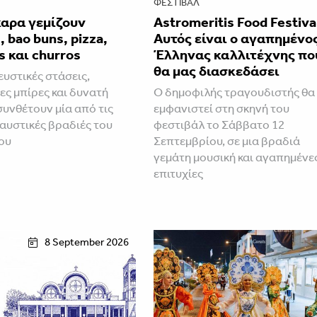
ΦΕΣΤΙΒΑΛ
καρα γεμίζουν
Astromeritis Food Festiva
, bao buns, pizza,
Αυτός είναι ο αγαπημένο
s και churros
Έλληνας καλλιτέχνης πο
θα μας διασκεδάσει
ευστικές στάσεις,
ς μπίρες και δυνατή
Ο δημοφιλής τραγουδιστής θα
συνθέτουν μία από τις
εμφανιστεί στη σκηνή του
αυστικές βραδιές του
φεστιβάλ το Σάββατο 12
ου
Σεπτεμβρίου, σε μια βραδιά
γεμάτη μουσική και αγαπημένε
επιτυχίες
8 September 2026