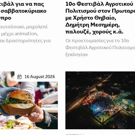
ιβάλ για να πας
10ο Φεστιβάλ Αγροτικού
ο σαββατοκύριακο
Πολιτισμού στον Πρωταρ
ύπρο
με Χρήστο Θηβαίο,
Δημήτρη Μεσημέρη,
ουτσόσυκο, μαχαλεπί
παλουζέ, χορούς κ.ά.
 μέχρι animation,
και δραστηριότητες για
Οι προετοιμασίες για το 10ο
Φεστιβάλ Αγροτικού Πολιτισμ
ξεκίνησαν
16 August 2026