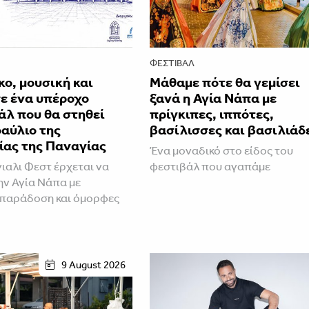
ΦΕΣΤΙΒΑΛ
ο, μουσική και
Μάθαμε πότε θα γεμίσει
ε ένα υπέροχο
ξανά η Αγία Νάπα με
άλ που θα στηθεί
πρίγκιπες, ιππότες,
αύλιο της
βασίλισσες και βασιλιάδ
ίας της Παναγίας
Ένα μοναδικό στο είδος του
ιαλι Φεστ έρχεται να
φεστιβάλ που αγαπάμε
την Αγία Νάπα με
 παράδοση και όμορφες
9 August 2026