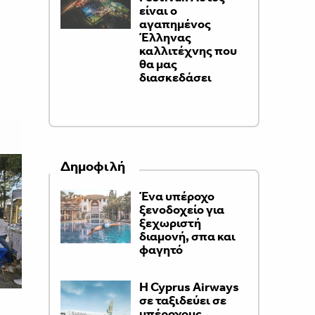
είναι ο
αγαπημένος
Έλληνας
καλλιτέχνης που
θα μας
διασκεδάσει
Δημοφιλή
Ένα υπέροχο
ξενοδοχείο για
ξεχωριστή
διαμονή, σπα και
φαγητό
H Cyprus Airways
σε ταξιδεύει σε
υπέροχους