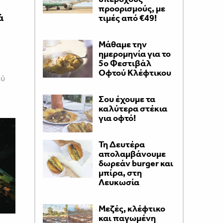
προορισμούς, με
ά
τιμές από €49!
Μάθαμε την
ημερομηνία για το
5ο Φεστιβάλ
Οφτού Κλέφτικου
ού
Σου έχουμε τα
καλύτερα στέκια
για οφτό!
Τη Δευτέρα
απολαμβάνουμε
δωρεάν burger και
μπίρα, στη
Λευκωσία
Μεζές, κλέφτικο
και παγωμένη