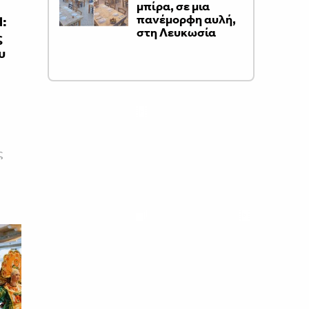
μπίρα, σε μια
πανέμορφη αυλή,
l:
στη Λευκωσία
ς
υ
ς