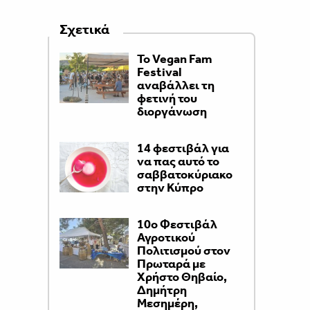
Σχετικά
Το Vegan Fam
Festival
αναβάλλει τη
φετινή του
διοργάνωση
14 φεστιβάλ για
να πας αυτό το
σαββατοκύριακο
στην Κύπρο
10ο Φεστιβάλ
Αγροτικού
Πολιτισμού στον
Πρωταρά με
Χρήστο Θηβαίο,
Δημήτρη
Μεσημέρη,