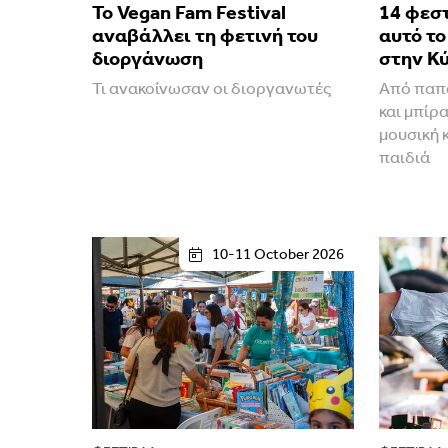
Το Vegan Fam Festival
14 φεστ
αναβάλλει τη φετινή του
αυτό τ
διοργάνωση
στην Κ
Τι ανακοίνωσαν οι διοργανωτές
Από παπ
και μπίρα
μουσική 
παιδιά
10-11 October 2026