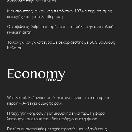
ανέκδοτο περι ΔΗΣΑΚΕΛ»
Μουσιούττας: Δικαίωση πεσόντων 1974 ο τερματισμός
κατοχής και η απελευθέρωση
Ο τυφώνας Dolphin αναμένεται να πλήξει την ανατολική
κινεζική ακτή
Το Χονγκ Κονγκ κατέγραψε ρεκόρ ζέστης με 36,9 βαθμούς
Κελσίου
Wall Street: Ενέργεια και AI «απογειώνουν» τα εταιρικά
κέρδη – Αντέχει όμως το ράλι;
Η τεχνητή νοημοσύνη δημιούργησε για πρώτη φορά
λειτουργικούς ιούς που δεν υπάρχουν στη φύση
Γιατί οι ευρωπαϊκές μετοχές προσελκύουν ξανά τους