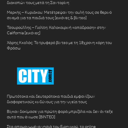
διακοπών τους μετά τη Σαντορίνη
Μερκής – Κυριάκου: Μετέτρεψαν την αυλή τους σε θερινό
σινεμά για τα παιδιά τους [εικόνες & βίντεο]
Τσουρούλλης – Γιολίτη: Καλοκαιρινή «απόδραση» στην
California [εικόνες]
Χάρης Κκολός: Το τρυφερό βίντεο με τη 18χρονη κόρη του
Φρόσω
Πρωτότοκα και δευτερότοκα παιδιά εμφανίζουν
διαφορετικούς κινδύνους για την υγεία τους
Βίγκαν δοκίμασε για πρώτη φορά μπριζόλα και δεν άντεξε
αυτό που ένιωσε [ΒΙΝΤΕΟ]
Στα απομονωμένα νησιά του Ειρηνικού, το online