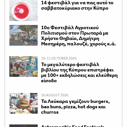
14 φεστιβάλ για να πας αυτό το
σαββατοκύριακο στην Κύπρο
10ο Φεστιβάλ Αγροτικού
Πολιτισμού στον Πρωταρά με
Χρήστο Θηβαίο, Δημήτρη
Μεσημέρη, παλουζέ, χορούς κ.ά.
10-11 OCTOBER 2026
Το μεγαλύτερο φεστιβάλ
βιβλίου της Κύπρου επιστρέφει
με 100+ εκδηλώσεις και ελεύθερη
είσοδο
16 AUGUST 2026
Τα Λεύκαρα γεμίζουν burgers,
bao buns, pizza, hot dogs και
churros
Astromeritis Food Festival: