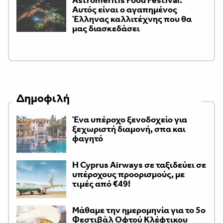
Αυτός είναι ο αγαπημένος
Έλληνας καλλιτέχνης που θα
μας διασκεδάσει
Δημοφιλή
Ένα υπέροχο ξενοδοχείο για
ξεχωριστή διαμονή, σπα και
φαγητό
H Cyprus Airways σε ταξιδεύει σε
υπέροχους προορισμούς, με
τιμές από €49!
Μάθαμε την ημερομηνία για το 5ο
Φεστιβάλ Οφτού Κλέφτικου