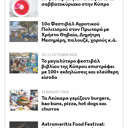
σαββατοκύριακο στην Κύπρο
10ο Φεστιβάλ Αγροτικού
Πολιτισμού στον Πρωταρά με
Χρήστο Θηβαίο, Δημήτρη
Μεσημέρη, παλουζέ, χορούς κ.ά.
10-11 OCTOBER 2026
Το μεγαλύτερο φεστιβάλ
βιβλίου της Κύπρου επιστρέφει
με 100+ εκδηλώσεις και ελεύθερη
είσοδο
16 AUGUST 2026
Τα Λεύκαρα γεμίζουν burgers,
bao buns, pizza, hot dogs και
churros
Astromeritis Food Festival: