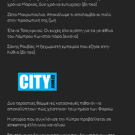
χρόνια Μάρκος, δύο χρόνια ευτυχίας» [βίντεο]
Ζέτα Μακρυπούλια: Αποκάλυψε τι απολαμβάνει πολύ
στην προσωπική της ζωή
Έλενα Τσαγκρινού: Οι ευχές όλο αγάπη για τα γενέθλια
του Λάμπρου Κωνσταντάρα [εικόνα]
Σάκης Ρουβάς: Η ξεχωριστή εμπειρία που έζησε στην
Κύθνο [βίντεο]
Δύο τεράστιες θαμμένες κατασκευές πιθανόν να
αποκαλύπτουν πώς χτίστηκαν τα μνημεία των Φαραώ
Η ιστορία που συγκλόνισε την Κύπρο προβάλλεται σε
streaming ελληνικού καναλιού