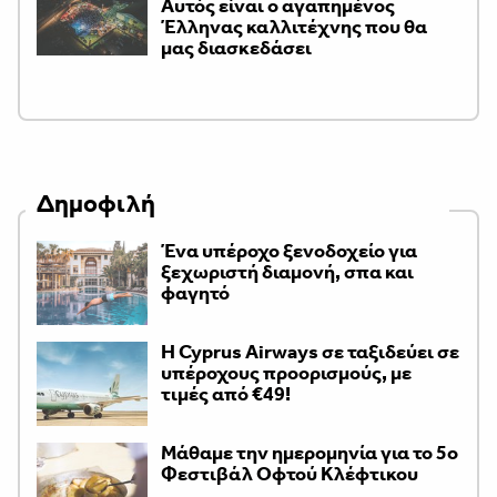
Αυτός είναι ο αγαπημένος
Έλληνας καλλιτέχνης που θα
μας διασκεδάσει
Δημοφιλή
Ένα υπέροχο ξενοδοχείο για
ξεχωριστή διαμονή, σπα και
φαγητό
H Cyprus Airways σε ταξιδεύει σε
υπέροχους προορισμούς, με
τιμές από €49!
Μάθαμε την ημερομηνία για το 5ο
Φεστιβάλ Οφτού Κλέφτικου