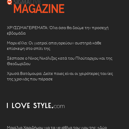
ΧΡΥΣΩΜΑΓΕΙΡΕΜΑΤΑ: Όλα όσα θα δούμε την προσεχή
εβδομάδα
Μαρινέλλα: Οι γιατροί απαγορεύουν αυστηρά κάθε
επίσκεψη στο σπίτι της
Ξέσπασε ο Νίκος Νικόλιζας κατά του Πλούταρχου και της
Θεοδωρίδου
Χρυσά Βατόμουρα: Δείτε ποιες είναι οι χειρότερες ταινίες
της χρονιάς που πέρασε
Μαρίλια Χαριδήμου για τα γενέθλια του γιου της: «Δύο