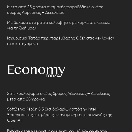
Μετά από 26 χρόνια αναμονής παραδόθηκε ο νέος
δρόμος Λάρνακας – Δεκέλειας
Με δάκρυα στα μάτια κολυμβητής με καρκίνο: «Ικετεύω
για τη ζωή μας»
Ισχυρισμοί Τατάρ περί παρέμβασης Όζελ στις «εκλογές»
στα κατεχόμενα
Στην κυκλοφορία ο νέος δρόμος Λάρνακας – Δεκέλειας
μετά από 26 χρόνια
SoftBank: Κέρδη 8,5 δισ. δολαρίων από την Intel –
Ξεπέρασε τις εκτιμήσεις εν αναμονή της εισαγωγής της
OpenAI
Καύσιμα και στέγαση κράτησαν τον πληθωρισμό στο