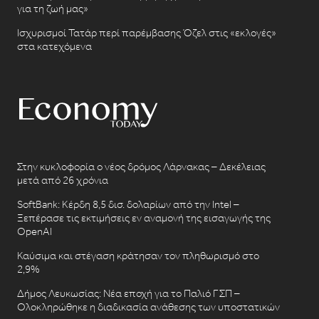
για τη ζωή μας»
Ισχυρισμοί Τατάρ περί παρέμβασης Όζελ στις «εκλογές»
στα κατεχόμενα
Στην κυκλοφορία ο νέος δρόμος Λάρνακας – Δεκέλειας
μετά από 26 χρόνια
SoftBank: Κέρδη 8,5 δισ. δολαρίων από την Intel –
Ξεπέρασε τις εκτιμήσεις εν αναμονή της εισαγωγής της
OpenAI
Καύσιμα και στέγαση κράτησαν τον πληθωρισμό στο
2,9%
Δήμος Λευκωσίας: Νέα εποχή για το Παλιό ΓΣΠ –
Ολοκληρώθηκε η διαδικασία ανάθεσης των υποστατικών