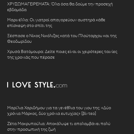
ΧΡΥΣΩΜΑΓΕΙΡΕΜΑΤΑ: Όλα όσα θα δούμε την προσεχή
εβδομάδα
Μαρινέλλα: Οι γιατροί απαγορεύουν αυστηρά κάθε
επίσκεψη στο σπίτι της
Ξέσπασε ο Νίκος Νικόλιζας κατά του Πλούταρχου και της
Θεοδωρίδου
Χρυσά Βατόμουρα: Δείτε ποιες είναι οι χειρότερες ταινίες
της χρονιάς που πέρασε
Μαρίλια Χαριδήμου για τα γενέθλια του γιου της: «Δύο
χρόνια Μάρκος, δύο χρόνια ευτυχίας» [βίντεο]
Ζέτα Μακρυπούλια: Αποκάλυψε τι απολαμβάνει πολύ
στην προσωπική της ζωή