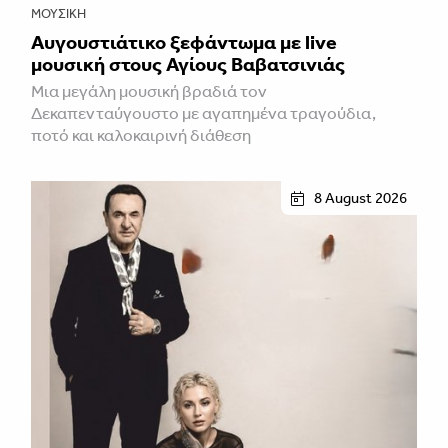
ΜΟΥΣΙΚΉ
Αυγουστιάτικο ξεφάντωμα με live
μουσική στους Αγίους Βαβατσινιάς
Μια μεγάλη μουσική βραδιά τον
Δεκαπενταύγουστο με αγαπημένα τραγούδια,
ποτό και καλοκαιρινή διάθεση
8 August 2026