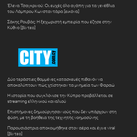
Έλενα Τσαγκρινού: Οι ευχές όλο αγάπη για τα γενέθλια
του Λάμπρου Κωνσταντάρα [εικόνα]
Σάκης Ρουβάς: Η ξεχωριστή εμπειρία που έζησε στην
Κύθνο [βίντεο]
Δύο τεράστιες θαμμένες κατασκευές πιθανόν να
αποκαλύπτουν πώς χτίστηκαν τα μνημεία των Φαραώ
Η ιστορία που συγκλόνισε την Κύπρο προβάλλεται σε
streaming ελληνικού καναλιού
Επιστήμονες δημιούργησαν ιούς που δεν υπάρχουν στη
φύση, με τη βοήθεια της τεχνητής νοημοσύνης
Παρουσιάστρια αποκοιμήθηκε στον αέρα και έγινε viral
[βίντεο]