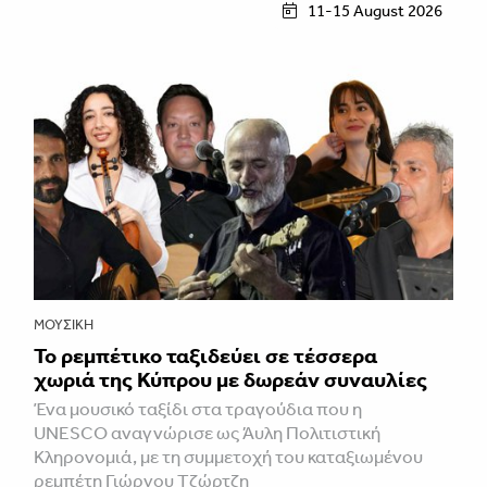
11-15 August 2026
ΜΟΥΣΙΚΉ
Το ρεμπέτικο ταξιδεύει σε τέσσερα
χωριά της Κύπρου με δωρεάν συναυλίες
Ένα μουσικό ταξίδι στα τραγούδια που η
UNESCO αναγνώρισε ως Άυλη Πολιτιστική
Κληρονομιά, με τη συμμετοχή του καταξιωμένου
ρεμπέτη Γιώργου Τζώρτζη