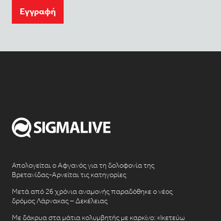
Eγγραφή
Απολογείται ο Αφγανός για τη δολοφονία της
Βρετανίδας-Αρνείται τις κατηγορίες
Μετά από 26 χρόνια αναμονής παραδόθηκε ο νέος
δρόμος Λάρνακας – Δεκέλειας
Με δάκρυα στα μάτια κολυμβητής με καρκίνο: «Ικετεύω