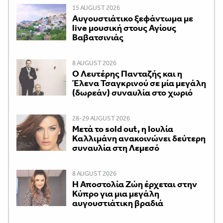
15 AUGUST 2026
Αυγουστιάτικο ξεφάντωμα με
live μουσική στους Αγίους
Βαβατσινιάς
8 AUGUST 2026
Ο Λευτέρης Πανταζής και η
Έλενα Τσαγκρινού σε μία μεγάλη
(δωρεάν) συναυλία στο χωριό
28-29 AUGUST 2026
Μετά το sold out, η Ιουλία
Καλλιμάνη ανακοινώνει δεύτερη
συναυλία στη Λεμεσό
8 AUGUST 2026
Η Αποστολία Ζώη έρχεται στην
Κύπρο για μια μεγάλη
αυγουστιάτικη βραδιά