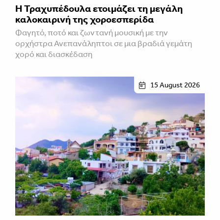
Η Τραχυπέδουλα ετοιμάζει τη μεγάλη
καλοκαιρινή της χοροεσπερίδα
Φαγητό, ποτό και ζωντανή μουσική με την
ορχήστρα Ανεπανάληπτοι σε μια βραδιά γεμάτη
χορό και διασκέδαση
15 August 2026