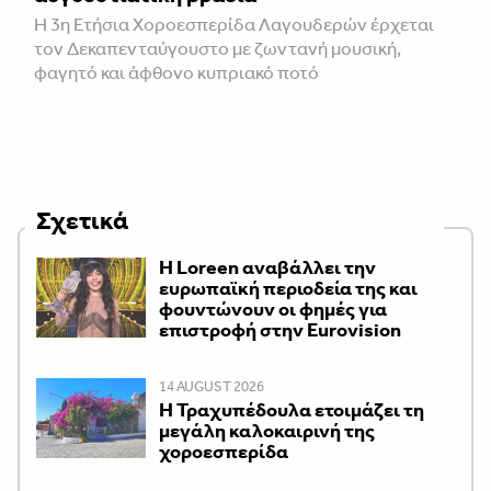
Η 3η Ετήσια Χοροεσπερίδα Λαγουδερών έρχεται
τον Δεκαπενταύγουστο με ζωντανή μουσική,
φαγητό και άφθονο κυπριακό ποτό
Σχετικά
Η Loreen αναβάλλει την
ευρωπαϊκή περιοδεία της και
φουντώνουν οι φημές για
επιστροφή στην Eurovision
14 AUGUST 2026
Η Τραχυπέδουλα ετοιμάζει τη
μεγάλη καλοκαιρινή της
χοροεσπερίδα