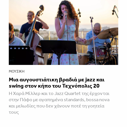
ΜΟΥΣΙΚΉ
Μια αυγουστιάτικη βραδιά με jazz και
swing στον κήπο του Τεχνόπολις 20
Η Χαρά Μίλλερ και το Jazz Quartet της έρχονται
στην Πάφο με αγαπημένα standards, bossa nova
και μελωδίες που δεν χάνουν ποτέ τη γοητεία
τους