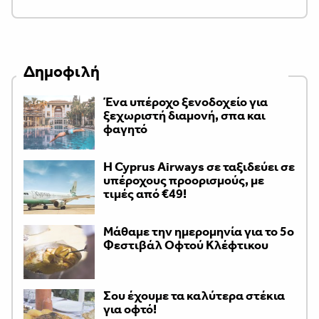
Δημοφιλή
Ένα υπέροχο ξενοδοχείο για
ξεχωριστή διαμονή, σπα και
φαγητό
H Cyprus Airways σε ταξιδεύει σε
υπέροχους προορισμούς, με
τιμές από €49!
Μάθαμε την ημερομηνία για το 5ο
Φεστιβάλ Οφτού Κλέφτικου
Σου έχουμε τα καλύτερα στέκια
για οφτό!