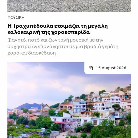
ΜΟΥΣΙΚΉ
Η Τραχυπέδουλα ετοιμάζει τη μεγάλη
καλοκαιρινή της χοροεσπερίδα
Φαγητό, ποτό και ζωντανή μουσική με την
ορχήστρα Ανεπανάληπτοι σε μια βραδιά γεμάτη
χορό και διασκέδαση
15 August 2026