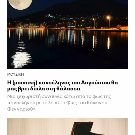
ΜΟΥΣΙΚΉ
Η (μουσική) πανσέληνος του Αυγούστου θα
μας βρει δίπλα στη θάλασσα
Mια ξεχωριστή συναυλία κάτω από το φως της
πανσελήνου με τίτλο «Στο Φως του Κόκκινου
Φεγγαριού».