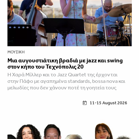
ΜΟΥΣΙΚΉ
Μια αυγουστιάτικη βραδιά με jazz και swing
στον κήπο του Τεχνόπολις 20
Η Χαρά Μίλλερ και το Jazz Quartet της έρχονται
στην Πάφο με αγαπημένα standards, bossa nova και
μελωδίες που δεν χάνουν ποτέ τη γοητεία τους
11-15 August 2026