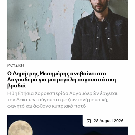
ΜΟΥΣΙΚΉ
Ο Δημήτρης Μεσημέρης ανεβαίνει στο
Λαγουδερά για μια μεγάλη αυγουστιάτικη
βραδιά
Η 3η Ετήσια Χοροεσπερίδα Λαγουδερών έρχεται
τον Δεκαπενταύγουστο με ζωντανή μουσική,
φαγητό και άφθονο κυπριακό ποτό
28 August 2026