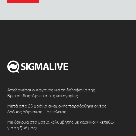
Απολογείται ο Αφγανός για τη δολοφονία της
Βρετανίδας-Αρνείται τις κατηγορίες
Μετά από 26 χρόνια αναμονής παραδόθηκε ο νέος
δρόμος Λάρνακας – Δεκέλειας
Με δάκρυα στα μάτια κολυμβητής με καρκίνο: «Ικετεύω
για τη ζωή μας»