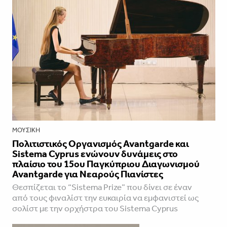
ΜΟΥΣΙΚΉ
Πολιτιστικός Οργανισμός Avantgarde και
Sistema Cyprus ενώνουν δυνάμεις στο
πλαίσιο του 15ου Παγκύπριου Διαγωνισμού
Avantgarde για Νεαρούς Πιανίστες
Θεσπίζεται το “Sistema Prize” που δίνει σε έναν
από τους φιναλίστ την ευκαιρία να εμφανιστεί ως
σολίστ με την ορχήστρα του Sistema Cyprus