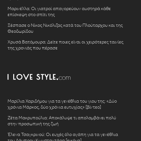
Μαρινέλλα: Οι γιατροί απαγορεύουν αυστηρά κάθε
επίσκεψη στο σπίτι της
Ξέσπασε ο Νίκος Νικόλιζας κατά του Πλούταρχου και της
Θεοδωρίδου
Χρυσά Βατόμουρα: Δείτε ποιες είναι οι χειρότερες ταινίες
της χρονιάς που πέρασε
Μαρίλια Χαριδήμου για τα γενέθλια του γιου της: «Δύο
χρόνια Μάρκος, δύο χρόνια ευτυχίας» [βίντεο]
Ζέτα Μακρυπούλια: Αποκάλυψε τι απολαμβάνει πολύ
στην προσωπική της ζωή
Έλενα Τσαγκρινού: Οι ευχές όλο αγάπη για τα γενέθλια
του Λάμπρου Κωνσταντάρα [εικόνα]