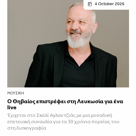
4 October 2026
ΜΟΥΣΙΚΉ
Ο Θηβαίος επιστρέφει στη Λευκωσία για ένα
live
Έρχεται στο Σκαλί Αγλαντζιάς με μια μοναδική
επετειακή συναυλία για τα 30 χρόνια πορείας του
στη δισκογραφία