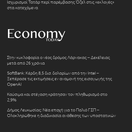
Ισχυρισμοί Τατάρ περί παρέμβασης Όζελ στις «εκλογές»
στα κατεχόμενα
Στην κυκλοφορία ο νέος δρόμος Λάρνακας – Δεκέλειας
μετά από 26 χρόνια
SoftBank: Κέρδη 8,5 δισ. δολαρίων από την Intel –
Ξεπέρασε τις εκτιμήσεις εν αναμονή της εισαγωγής της
OpenAI
Καύσιμα και στέγαση κράτησαν τον πληθωρισμό στο
2,9%
Δήμος Λευκωσίας: Νέα εποχή για το Παλιό ΓΣΠ –
Ολοκληρώθηκε η διαδικασία ανάθεσης των υποστατικών