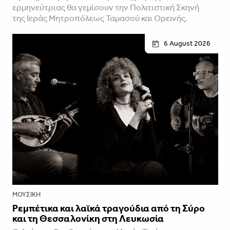
ερμηνεύτριας θα γεμίσουν την Πολιτιστική Σκηνή
της Ιεράς Μητροπόλεως Ταμασού και Ορεινής.
6 August 2026
ΜΟΥΣΙΚΉ
Ρεμπέτικα και λαϊκά τραγούδια από τη Σύρο
και τη Θεσσαλονίκη στη Λευκωσία