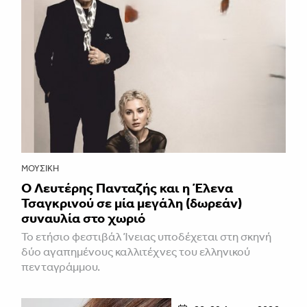
ΜΟΥΣΙΚΉ
Ο Λευτέρης Πανταζής και η Έλενα
Τσαγκρινού σε μία μεγάλη (δωρεάν)
συναυλία στο χωριό
Το ετήσιο φεστιβάλ Ίνειας υποδέχεται στη σκηνή
δύο αγαπημένους καλλιτέχνες του ελληνικού
πενταγράμμου.