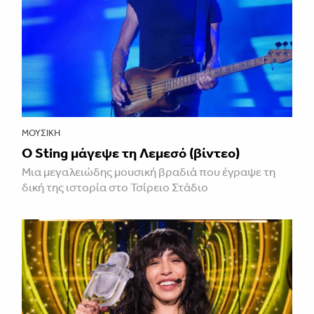
ΜΟΥΣΙΚΉ
Ο Sting μάγεψε τη Λεμεσό (βίντεο)
Μια μεγαλειώδης μουσική βραδιά που έγραψε τη
δική της ιστορία στο Τσίρειο Στάδιο