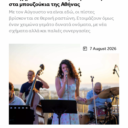
στα μπουζούκια της Αθήνας
Με τον Αύγουστο να είναι εδώ, οι πίστες
βρίσκονται σε θερινή ραστώνη. Ετοιμάζουν όμως
έναν χειμώνα γεμάτο δυνατά ονόματα, με νέα
σχήματα αλλά και παλιές συνεργασίες
7 August 2026