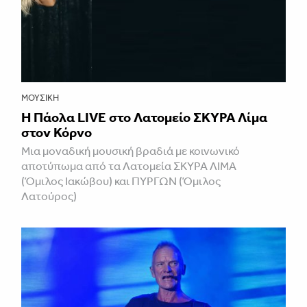
ΜΟΥΣΙΚΉ
Η Πάολα LIVE στο Λατομείο ΣΚΥΡΑ Λίμα
στον Κόρνο
Μια μοναδική μουσική βραδιά με κοινωνικό
αποτύπωμα από τα Λατομεία ΣΚΥΡΑ ΛΙΜΑ
(Όμιλος Ιακώβου) και ΠΥΡΓΩΝ (Όμιλος
Λατούρος)