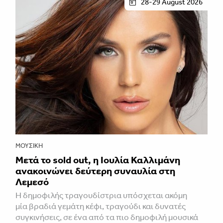
28-29 August 2026
ΜΟΥΣΙΚΉ
Μετά το sold out, η Ιουλία Καλλιμάνη
ανακοινώνει δεύτερη συναυλία στη
Λεμεσό
H δημοφιλής τραγουδίστρια υπόσχεται ακόμη
μία βραδιά γεμάτη κέφι, τραγούδι και δυνατές
συγκινήσεις, σε ένα από τα πιο δημοφιλή μουσικά