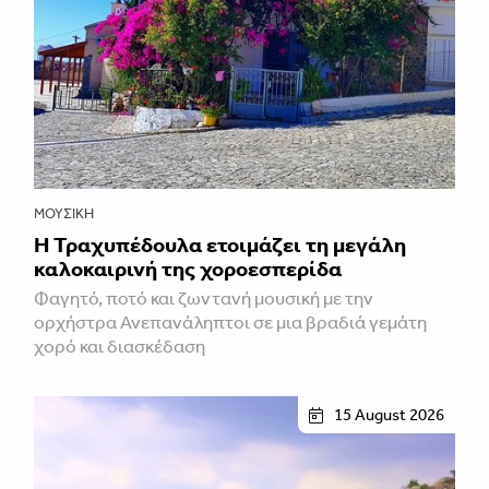
ΜΟΥΣΙΚΉ
Η Τραχυπέδουλα ετοιμάζει τη μεγάλη
καλοκαιρινή της χοροεσπερίδα
Φαγητό, ποτό και ζωντανή μουσική με την
ορχήστρα Ανεπανάληπτοι σε μια βραδιά γεμάτη
χορό και διασκέδαση
15 August 2026