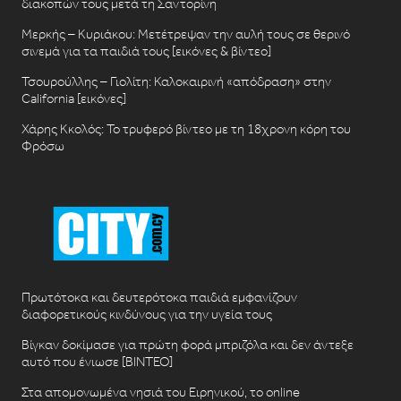
διακοπών τους μετά τη Σαντορίνη
Μερκής – Κυριάκου: Μετέτρεψαν την αυλή τους σε θερινό
σινεμά για τα παιδιά τους [εικόνες & βίντεο]
Τσουρούλλης – Γιολίτη: Καλοκαιρινή «απόδραση» στην
California [εικόνες]
Χάρης Κκολός: Το τρυφερό βίντεο με τη 18χρονη κόρη του
Φρόσω
Πρωτότοκα και δευτερότοκα παιδιά εμφανίζουν
διαφορετικούς κινδύνους για την υγεία τους
Βίγκαν δοκίμασε για πρώτη φορά μπριζόλα και δεν άντεξε
αυτό που ένιωσε [ΒΙΝΤΕΟ]
Στα απομονωμένα νησιά του Ειρηνικού, το online