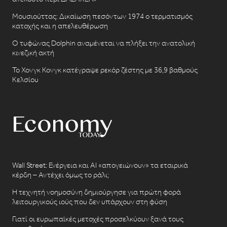
Μουσιούττας: Δικαίωση πεσόντων 1974 ο τερματισμός
κατοχής και η απελευθέρωση
Ο τυφώνας Dolphin αναμένεται να πλήξει την ανατολική
κινεζική ακτή
Το Χονγκ Κονγκ κατέγραψε ρεκόρ ζέστης με 36,9 βαθμούς
Κελσίου
Wall Street: Ενέργεια και AI «απογειώνουν» τα εταιρικά
κέρδη – Αντέχει όμως το ράλι;
Η τεχνητή νοημοσύνη δημιούργησε για πρώτη φορά
λειτουργικούς ιούς που δεν υπάρχουν στη φύση
Γιατί οι ευρωπαϊκές μετοχές προσελκύουν ξανά τους