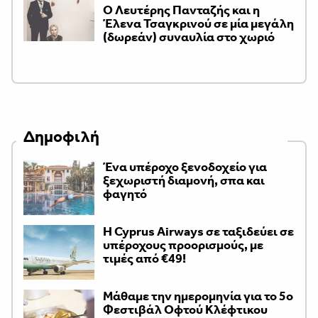
Ο Λευτέρης Πανταζής και η
Έλενα Τσαγκρινού σε μία μεγάλη
(δωρεάν) συναυλία στο χωριό
Δημοφιλή
Ένα υπέροχο ξενοδοχείο για
ξεχωριστή διαμονή, σπα και
φαγητό
H Cyprus Airways σε ταξιδεύει σε
υπέροχους προορισμούς, με
τιμές από €49!
Μάθαμε την ημερομηνία για το 5ο
Φεστιβάλ Οφτού Κλέφτικου