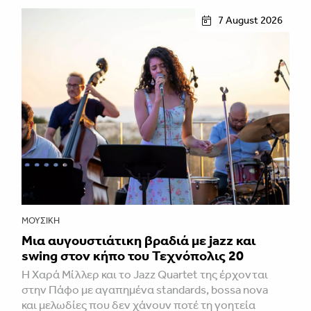
7 August 2026
ΜΟΥΣΙΚΉ
Μια αυγουστιάτικη βραδιά με jazz και
swing στον κήπο του Τεχνόπολις 20
Η Χαρά Μίλλερ και το Jazz Quartet της έρχονται
στην Πάφο με αγαπημένα standards, bossa nova
και μελωδίες που δεν χάνουν ποτέ τη γοητεία