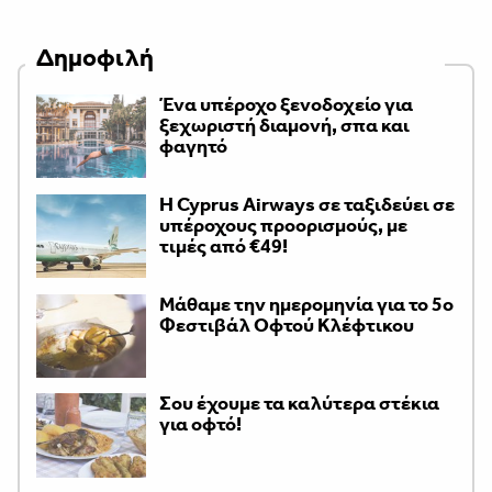
Δημοφιλή
Ένα υπέροχο ξενοδοχείο για
ξεχωριστή διαμονή, σπα και
φαγητό
H Cyprus Airways σε ταξιδεύει σε
υπέροχους προορισμούς, με
τιμές από €49!
Μάθαμε την ημερομηνία για το 5ο
Φεστιβάλ Οφτού Κλέφτικου
Σου έχουμε τα καλύτερα στέκια
για οφτό!