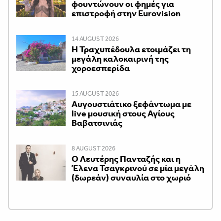
φουντώνουν οι φημές για
επιστροφή στην Eurovision
14 AUGUST 2026
Η Τραχυπέδουλα ετοιμάζει τη
μεγάλη καλοκαιρινή της
χοροεσπερίδα
15 AUGUST 2026
Αυγουστιάτικο ξεφάντωμα με
live μουσική στους Αγίους
Βαβατσινιάς
8 AUGUST 2026
Ο Λευτέρης Πανταζής και η
Έλενα Τσαγκρινού σε μία μεγάλη
(δωρεάν) συναυλία στο χωριό