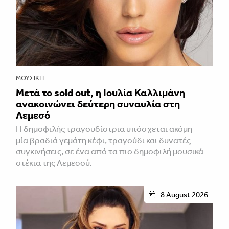
ΜΟΥΣΙΚΉ
Μετά το sold out, η Ιουλία Καλλιμάνη
ανακοινώνει δεύτερη συναυλία στη
Λεμεσό
H δημοφιλής τραγουδίστρια υπόσχεται ακόμη
μία βραδιά γεμάτη κέφι, τραγούδι και δυνατές
συγκινήσεις, σε ένα από τα πιο δημοφιλή μουσικά
στέκια της Λεμεσού.
8 August 2026