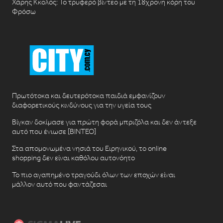
Χάρης Κκολός: Το τρυφερό βίντεο με τη 18χρονη κόρη του
Φρόσω
Πρωτότοκα και δευτερότοκα παιδιά εμφανίζουν
διαφορετικούς κινδύνους για την υγεία τους
Βίγκαν δοκίμασε για πρώτη φορά μπριζόλα και δεν άντεξε
αυτό που ένιωσε [ΒΙΝΤΕΟ]
Στα απομονωμένα νησιά του Ειρηνικού, το online
shopping δεν είναι καθόλου αυτονόητο
Το πιο αγαπημένο τραγούδι όλων των εποχών είναι
μάλλον αυτό που φαντάζεσαι