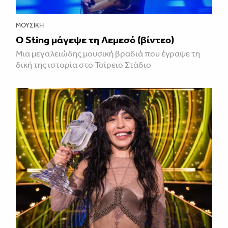
ΜΟΥΣΙΚΉ
Ο Sting μάγεψε τη Λεμεσό (βίντεο)
Μια μεγαλειώδης μουσική βραδιά που έγραψε τη
δική της ιστορία στο Τσίρειο Στάδιο