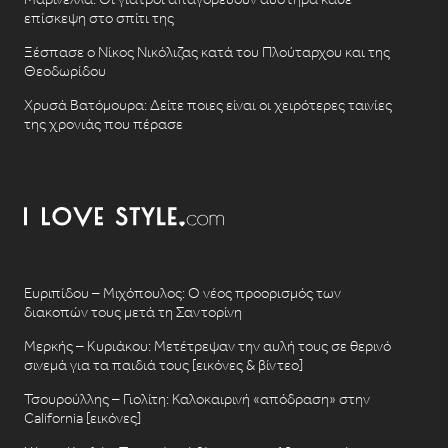
επίσκεψη στο σπίτι της
Ξέσπασε ο Νίκος Νικόλιζας κατά του Πλούταρχου και της
Θεοδωρίδου
Χρυσά Βατόμουρα: Δείτε ποιες είναι οι χειρότερες ταινίες
της χρονιάς που πέρασε
Ευριπίδου – Μιχόπουλος: Ο νέος προορισμός των
διακοπών τους μετά τη Σαντορίνη
Μερκής – Κυριάκου: Μετέτρεψαν την αυλή τους σε θερινό
σινεμά για τα παιδιά τους [εικόνες & βίντεο]
Τσουρούλλης – Γιολίτη: Καλοκαιρινή «απόδραση» στην
California [εικόνες]