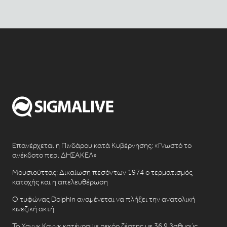
Επανέρχεται η Πινδάρου κατά Κυβέρνησης: «Γνωστό το
ανέκδοτο περι ΔΗΣΑΚΕΛ»
Μουσιούττας: Δικαίωση πεσόντων 1974 ο τερματισμός
κατοχής και η απελευθέρωση
Ο τυφώνας Dolphin αναμένεται να πλήξει την ανατολική
κινεζική ακτή
Το Χονγκ Κονγκ κατέγραψε ρεκόρ ζέστης με 36,9 βαθμούς