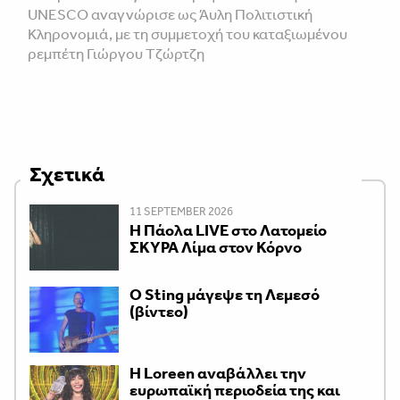
UNESCO αναγνώρισε ως Άυλη Πολιτιστική
Κληρονομιά, με τη συμμετοχή του καταξιωμένου
ρεμπέτη Γιώργου Τζώρτζη
Σχετικά
11 SEPTEMBER 2026
Η Πάολα LIVE στο Λατομείο
ΣΚΥΡΑ Λίμα στον Κόρνο
Ο Sting μάγεψε τη Λεμεσό
(βίντεο)
Η Loreen αναβάλλει την
ευρωπαϊκή περιοδεία της και