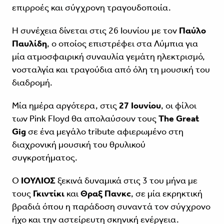
επιρροές και σύγχρονη τραγουδοποιία.
Η συνέχεια δίνεται στις 26 Ιουνίου με τον
Παύλο
Παυλίδη
, ο οποίος επιστρέφει στα Λύμπια για
μία ατμοσφαιρική συναυλία γεμάτη ηλεκτρισμό,
νοσταλγία και τραγούδια από όλη τη μουσική του
διαδρομή.
Μία ημέρα αργότερα, στις
27 Ιουνίου
, οι φίλοι
των Pink Floyd θα απολαύσουν τους
The Great
Gig
σε ένα μεγάλο tribute αφιερωμένο στη
διαχρονική μουσική του θρυλικού
συγκροτήματος.
Ο
ΙΟΥΛΙΟΣ
ξεκινά δυναμικά στις 3 του μήνα με
τους
Γκιντίκι
και
Θραξ Πανκc
, σε μία εκρηκτική
βραδιά όπου η παράδοση συναντά τον σύγχρονο
ήχο και την αστείρευτη σκηνική ενέργεια.