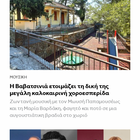
ΜΟΥΣΙΚΉ
Η Βαβατσινιά ετοιμάζει τη δική της
μεγάλη καλοκαιρινή χοροεσπερίδα
Ζωντανή μουσική με τον Μωυσή Παπαμουσέως
και τη Μαρία Βαρδάκη, φαγητό και ποτό σε μια
αυγουστιάτικη βραδιά στο χωριό