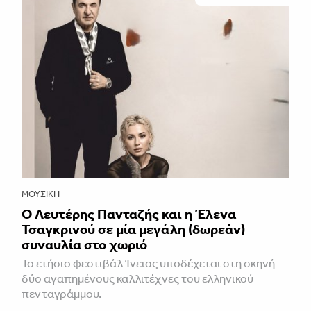
ΜΟΥΣΙΚΉ
Ο Λευτέρης Πανταζής και η Έλενα
Τσαγκρινού σε μία μεγάλη (δωρεάν)
συναυλία στο χωριό
Το ετήσιο φεστιβάλ Ίνειας υποδέχεται στη σκηνή
δύο αγαπημένους καλλιτέχνες του ελληνικού
πενταγράμμου.