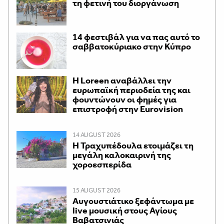
τη φετινή του διοργάνωση
14 φεστιβάλ για να πας αυτό το
σαββατοκύριακο στην Κύπρο
Η Loreen αναβάλλει την
ευρωπαϊκή περιοδεία της και
φουντώνουν οι φημές για
επιστροφή στην Eurovision
14 AUGUST 2026
Η Τραχυπέδουλα ετοιμάζει τη
μεγάλη καλοκαιρινή της
χοροεσπερίδα
15 AUGUST 2026
Αυγουστιάτικο ξεφάντωμα με
live μουσική στους Αγίους
Βαβατσινιάς