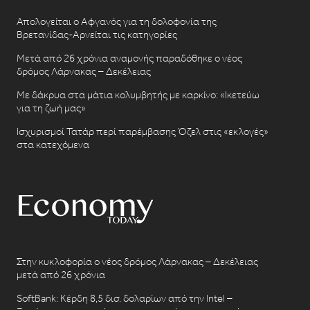
Απολογείται ο Αφγανός για τη δολοφονία της
Βρετανίδας-Αρνείται τις κατηγορίες
Μετά από 26 χρόνια αναμονής παραδόθηκε ο νέος
δρόμος Λάρνακας – Δεκέλειας
Με δάκρυα στα μάτια κολυμβητής με καρκίνο: «Ικετεύω
για τη ζωή μας»
Ισχυρισμοί Τατάρ περί παρέμβασης Όζελ στις «εκλογές»
στα κατεχόμενα
Στην κυκλοφορία ο νέος δρόμος Λάρνακας – Δεκέλειας
μετά από 26 χρόνια
SoftBank: Κέρδη 8,5 δισ. δολαρίων από την Intel –