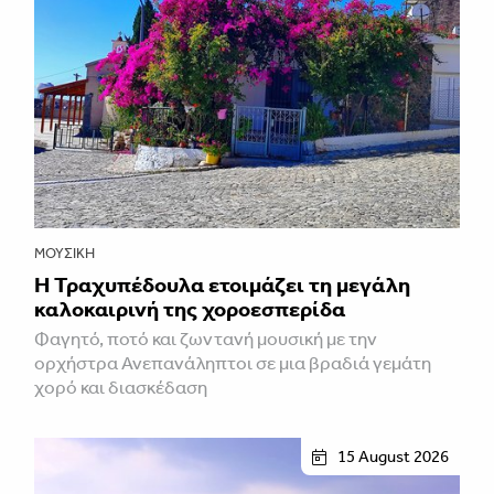
ΜΟΥΣΙΚΉ
Η Τραχυπέδουλα ετοιμάζει τη μεγάλη
καλοκαιρινή της χοροεσπερίδα
Φαγητό, ποτό και ζωντανή μουσική με την
ορχήστρα Ανεπανάληπτοι σε μια βραδιά γεμάτη
χορό και διασκέδαση
15 August 2026