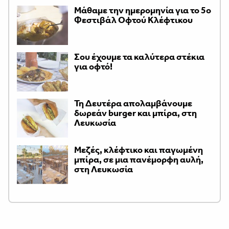
Μάθαμε την ημερομηνία για το 5ο
Φεστιβάλ Οφτού Κλέφτικου
Σου έχουμε τα καλύτερα στέκια
για οφτό!
Τη Δευτέρα απολαμβάνουμε
δωρεάν burger και μπίρα, στη
Λευκωσία
Μεζές, κλέφτικο και παγωμένη
μπίρα, σε μια πανέμορφη αυλή,
στη Λευκωσία