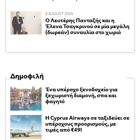
8 AUGUST 2026
Ο Λευτέρης Πανταζής και η
Έλενα Τσαγκρινού σε μία μεγάλη
(δωρεάν) συναυλία στο χωριό
Δημοφιλή
Ένα υπέροχο ξενοδοχείο για
ξεχωριστή διαμονή, σπα και
φαγητό
H Cyprus Airways σε ταξιδεύει σε
υπέροχους προορισμούς, με
τιμές από €49!