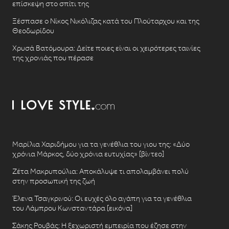
επίσκεψη στο σπίτι της
Ξέσπασε ο Νίκος Νικόλιζας κατά του Πλούταρχου και της
Θεοδωρίδου
Χρυσά Βατόμουρα: Δείτε ποιες είναι οι χειρότερες ταινίες
της χρονιάς που πέρασε
Μαρίλια Χαριδήμου για τα γενέθλια του γιου της: «Δύο
χρόνια Μάρκος, δύο χρόνια ευτυχίας» [βίντεο]
Ζέτα Μακρυπούλια: Αποκάλυψε τι απολαμβάνει πολύ
στην προσωπική της ζωή
Έλενα Τσαγκρινού: Οι ευχές όλο αγάπη για τα γενέθλια
του Λάμπρου Κωνσταντάρα [εικόνα]
Σάκης Ρουβάς: Η ξεχωριστή εμπειρία που έζησε στην