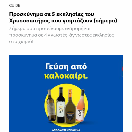
GUIDE
Προσκύνημα σε 5 εκκλησίες του
Χρυσοσωτήρος που γιορτάζουν (σήμερα)
Σήμερα σού προτείνουμε εκδρομή και
προσκύνημα σε 4 γνωστές-άγνωστες εκκλησίες
στο χωριό!