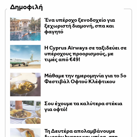
Δημοφιλή
Ένα υπέροχο ξενοδοχείο για
ξεχωριστή διαμονή, σπα και
φαγητό
H Cyprus Airways σε ταξιδεύει σε
υπέροχους προορισμούς, με
τιμές από €49!
Μάθαμε την ημερομηνία για το 5ο
Φεστιβάλ Οφτού Κλέφτικου
Σου έχουμε τα καλύτερα στέκια
για οφτό!
Τη Δευτέρα απολαμβάνουμε
δωρεάν burger και μπίρα, στη