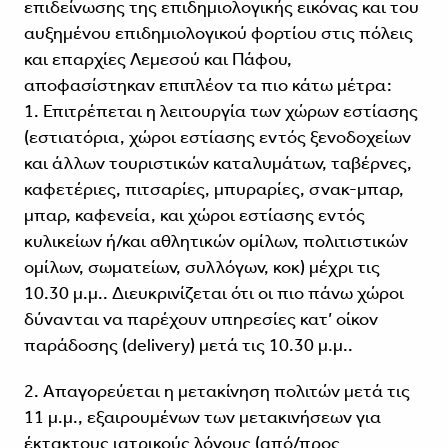
επιδείνωσης της επιδημιολογικής εικόνας και του
αυξημένου επιδημιολογικού φορτίου στις πόλεις
και επαρχίες Λεμεσού και Πάφου,
αποφασίστηκαν επιπλέον τα πιο κάτω μέτρα:
1. Επιτρέπεται η λειτουργία των χώρων εστίασης
(εστιατόρια, χώροι εστίασης εντός ξενοδοχείων
και άλλων τουριστικών καταλυμάτων, ταβέρνες,
καφετέριες, πιτσαρίες, μπυραρίες, σνακ-μπαρ,
μπαρ, καφενεία, και χώροι εστίασης εντός
κυλικείων ή/και αθλητικών ομίλων, πολιτιστικών
ομίλων, σωματείων, συλλόγων, κοκ) μέχρι τις
10.30 μ.μ.. Διευκρινίζεται ότι οι πιο πάνω χώροι
δύνανται να παρέχουν υπηρεσίες κατ’ οίκον
παράδοσης (delivery) μετά τις 10.30 μ.μ..
2. Απαγορεύεται η μετακίνηση πολιτών μετά τις
11 μ.μ., εξαιρουμένων των μετακινήσεων για
έκτακτους ιατρικούς λόγους (από/προς