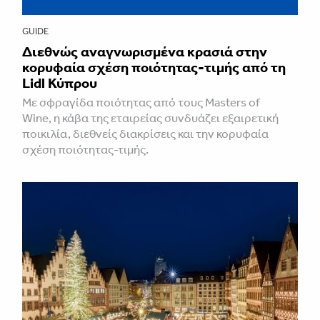
GUIDE
Διεθνώς αναγνωρισμένα κρασιά στην
κορυφαία σχέση ποιότητας-τιμής από τη
Lidl Κύπρου
Με σφραγίδα ποιότητας από τους Masters of
Wine, η κάβα της εταιρείας συνδυάζει εξαιρετική
ποικιλία, διεθνείς διακρίσεις και την κορυφαία
σχέση ποιότητας-τιμής.