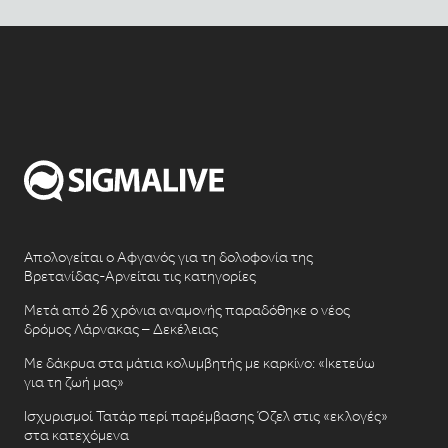
Απολογείται ο Αφγανός για τη δολοφονία της
Βρετανίδας-Αρνείται τις κατηγορίες
Μετά από 26 χρόνια αναμονής παραδόθηκε ο νέος
δρόμος Λάρνακας – Δεκέλειας
Με δάκρυα στα μάτια κολυμβητής με καρκίνο: «Ικετεύω
για τη ζωή μας»
Ισχυρισμοί Τατάρ περί παρέμβασης Όζελ στις «εκλογές»
στα κατεχόμενα