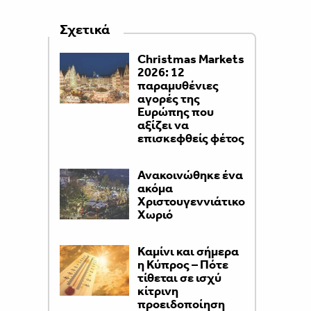
Σχετικά
Christmas Markets
2026: 12
παραμυθένιες
αγορές της
Ευρώπης που
αξίζει να
επισκεφθείς φέτος
Ανακοινώθηκε ένα
ακόμα
Χριστουγεννιάτικο
Χωριό
Καμίνι και σήμερα
η Κύπρος – Πότε
τίθεται σε ισχύ
κίτρινη
προειδοποίηση