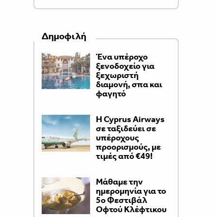
Δημοφιλή
Ένα υπέροχο
ξενοδοχείο για
ξεχωριστή
διαμονή, σπα και
φαγητό
H Cyprus Airways
σε ταξιδεύει σε
υπέροχους
προορισμούς, με
τιμές από €49!
Μάθαμε την
ημερομηνία για το
5ο Φεστιβάλ
Οφτού Κλέφτικου