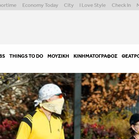
portime
Economy Today
City
I Love Style
Check In
BS
THINGS TO DO
ΜΟΥΣΙΚΉ
ΚΙΝΗΜΑΤΟΓΡΆΦΟΣ
ΘΈΑΤΡ