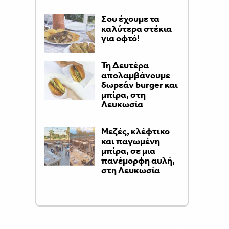
Σου έχουμε τα
καλύτερα στέκια
για οφτό!
Τη Δευτέρα
απολαμβάνουμε
δωρεάν burger και
μπίρα, στη
Λευκωσία
Μεζές, κλέφτικο
και παγωμένη
μπίρα, σε μια
πανέμορφη αυλή,
στη Λευκωσία