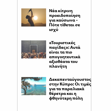
Νέα κίτρινη
προειδοποίηση
για καύσωνα -
Πότε τίθεται σε
ισχύ
«Τουριστικές
παγίδες»: Αυτά
είναι τα πιο
απογοητευτικά
αξιοθέατα του
πλανήτη
Δεκαπενταύγουστος
στην Κύπρο: Οι τιμές
για τα παραλιακά
θέρετρα και η
φθηνότερη πόλη