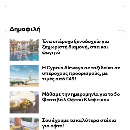
Δημοφιλή
Ένα υπέροχο ξενοδοχείο για
ξεχωριστή διαμονή, σπα και
φαγητό
H Cyprus Airways σε ταξιδεύει σε
υπέροχους προορισμούς, με
τιμές από €49!
Μάθαμε την ημερομηνία για το 5ο
Φεστιβάλ Οφτού Κλέφτικου
Σου έχουμε τα καλύτερα στέκια
για οφτό!