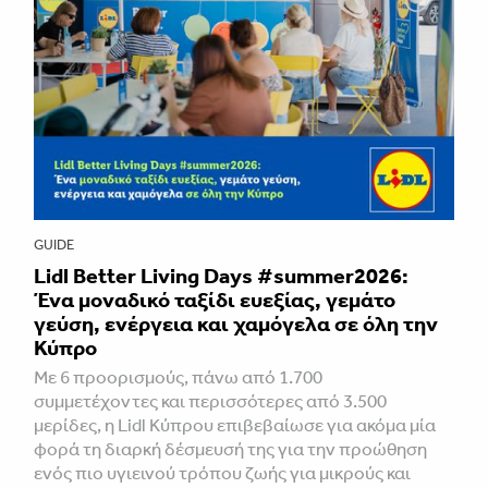
GUIDE
Lidl Better Living Days #summer2026:
Ένα μοναδικό ταξίδι ευεξίας, γεμάτο
γεύση, ενέργεια και χαμόγελα σε όλη την
Κύπρο
Με 6 προορισμούς, πάνω από 1.700
συμμετέχοντες και περισσότερες από 3.500
μερίδες, η Lidl Κύπρου επιβεβαίωσε για ακόμα μία
φορά τη διαρκή δέσμευσή της για την προώθηση
ενός πιο υγιεινού τρόπου ζωής για μικρούς και