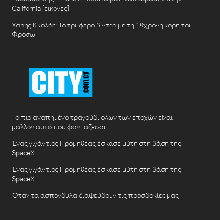
California [εικόνες]
Χάρης Κκολός: Το τρυφερό βίντεο με τη 18χρονη κόρη του
Φρόσω
Το πιο αγαπημένο τραγούδι όλων των εποχών είναι
μάλλον αυτό που φαντάζεσαι
Ένας γιγάντιος Προμηθέας έσκασε μύτη στη βάση της
SpaceX
Ένας γιγάντιος Προμηθέας έσκασε μύτη στη βάση της
SpaceX
Όταν τα ασπόνδυλα διαψεύδουν τις προσδοκίες μας