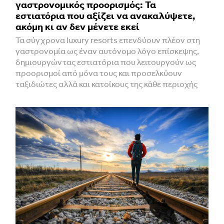
γαστρονομικός προορισμός: Τα
εστιατόρια που αξίζει να ανακαλύψετε,
ακόμη κι αν δεν μένετε εκεί
Τα σύγχρονα luxury resorts επενδύουν πλέον στη
γαστρονομία ως έναν αυτόνομο λόγο επίσκεψης,
δημιουργώντας εστιατόρια που λειτουργούν ως
προορισμοί από μόνα τους και προσελκύουν
ταξιδιώτες αλλά και κατοίκους της κάθε περιοχής