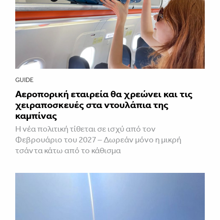
GUIDE
Αεροπορική εταιρεία θα χρεώνει και τις
χειραποσκευές στα ντουλάπια της
καμπίνας
Η νέα πολιτική τίθεται σε ισχύ από τον
Φεβρουάριο του 2027 – Δωρεάν μόνο η μικρή
τσάντα κάτω από το κάθισμα