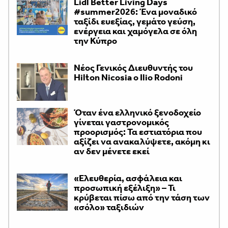
Lidl Better Living Days
#summer2026: Ένα μοναδικό
ταξίδι ευεξίας, γεμάτο γεύση,
ενέργεια και χαμόγελα σε όλη
την Κύπρο
Νέος Γενικός Διευθυντής του
Hilton Nicosia ο Ilio Rodoni
Όταν ένα ελληνικό ξενοδοχείο
γίνεται γαστρονομικός
προορισμός: Τα εστιατόρια που
αξίζει να ανακαλύψετε, ακόμη κι
αν δεν μένετε εκεί
«Ελευθερία, ασφάλεια και
προσωπική εξέλιξη» – Τι
κρύβεται πίσω από την τάση των
«σόλο» ταξιδιών