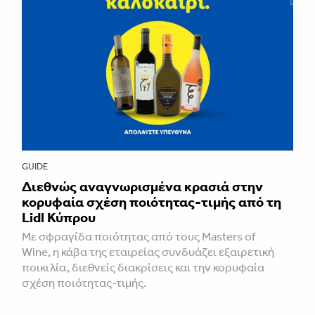
GUIDE
Διεθνώς αναγνωρισμένα κρασιά στην
κορυφαία σχέση ποιότητας-τιμής από τη
Lidl Κύπρου
Με σφραγίδα ποιότητας από τους Masters of
Wine, η κάβα της εταιρείας συνδυάζει εξαιρετική
ποικιλία, διεθνείς διακρίσεις και την κορυφαία
σχέση ποιότητας-τιμής.