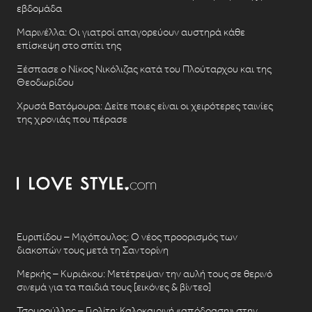
εβδομάδα
Μαρινέλλα: Οι γιατροί απαγορεύουν αυστηρά κάθε
επίσκεψη στο σπίτι της
Ξέσπασε ο Νίκος Νικόλιζας κατά του Πλούταρχου και της
Θεοδωρίδου
Χρυσά Βατόμουρα: Δείτε ποιες είναι οι χειρότερες ταινίες
της χρονιάς που πέρασε
Ευριπίδου – Μιχόπουλος: Ο νέος προορισμός των
διακοπών τους μετά τη Σαντορίνη
Μερκής – Κυριάκου: Μετέτρεψαν την αυλή τους σε θερινό
σινεμά για τα παιδιά τους [εικόνες & βίντεο]
Τσουρούλλης – Γιολίτη: Καλοκαιρινή «απόδραση» στην