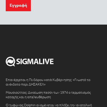
Eγγραφή
Επανέρχεται η Πινδάρου κατά Κυβέρνησης: «Γνωστό το
ανέκδοτο περι ΔΗΣΑΚΕΛ»
Μουσιούττας: Δικαίωση πεσόντων 1974 ο τερματισμός
κατοχής και η απελευθέρωση
Ο τυφώνας Dolphin αναμένεται να πλήξει την ανατολική