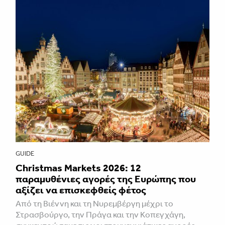
GUIDE
Christmas Markets 2026: 12
παραμυθένιες αγορές της Ευρώπης που
αξίζει να επισκεφθείς φέτος
Από τη Βιέννη και τη Νυρεμβέργη μέχρι το
Στρασβούργο, την Πράγα και την Κοπεγχάγη,