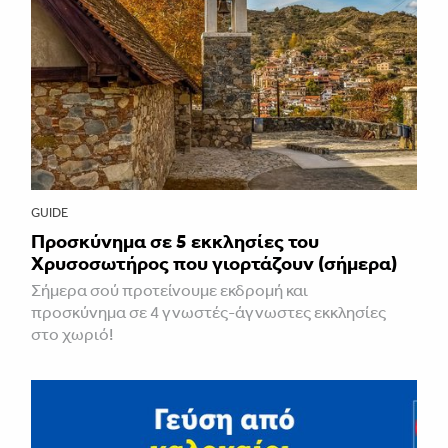
GUIDE
Προσκύνημα σε 5 εκκλησίες του
Χρυσοσωτήρος που γιορτάζουν (σήμερα)
Σήμερα σού προτείνουμε εκδρομή και
προσκύνημα σε 4 γνωστές-άγνωστες εκκλησίες
στο χωριό!