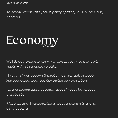
κινεζική ακτή
Το Χονγκ Κονγκ κατέγραψε ρεκόρ ζέστης με 36,9 βαθμούς
Κελσίου
Wall Street: Ενέργεια και AI «απογειώνουν» τα εταιρικά
κέρδη – Αντέχει όμως το ράλι;
Η τεχνητή νοημοσύνη δημιούργησε για πρώτη φορά
λειτουργικούς ιούς που δεν υπάρχουν στη φύση
Γιατί οι ευρωπαϊκές μετοχές προσελκύουν ξανά τους
επενδυτές
Κλιματιστικά: Η ακραία ζέστη φέρνει έκρηξη ζήτησης
στην Ευρώπη