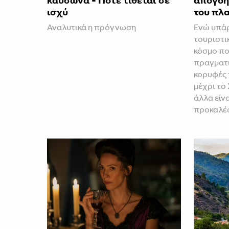
καύσωνα - Πότε τίθεται σε
απογοη
ισχύ
του πλ
Αναλυτικά η πρόγνωση
Ενώ υπά
τουριστι
κόσμο π
πραγματι
κορυφές 
μέχρι το 
άλλα είν
προκαλέ