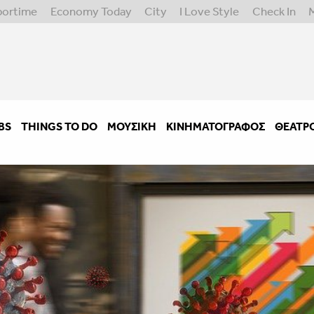
portime
Economy Today
City
I Love Style
Check In
BS
THINGS TO DO
ΜΟΥΣΙΚΉ
ΚΙΝΗΜΑΤΟΓΡΆΦΟΣ
ΘΈΑΤΡ