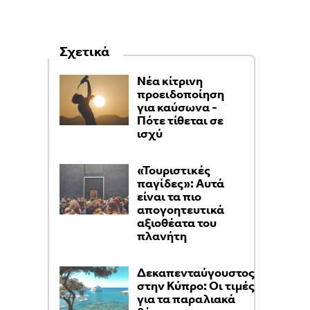
Σχετικά
Νέα κίτρινη
προειδοποίηση
για καύσωνα -
Πότε τίθεται σε
ισχύ
«Τουριστικές
παγίδες»: Αυτά
είναι τα πιο
απογοητευτικά
αξιοθέατα του
πλανήτη
Δεκαπενταύγουστος
στην Κύπρο: Οι τιμές
για τα παραλιακά