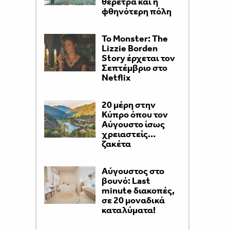
θέρετρα και η
φθηνότερη πόλη
Το Monster: The
Lizzie Borden
Story έρχεται τον
Σεπτέμβριο στο
Netflix
20 μέρη στην
Κύπρο όπου τον
Αύγουστο ίσως
χρειαστείς…
ζακέτα
Aύγουστος στο
βουνό: Last
minute διακοπές,
σε 20 μοναδικά
καταλύματα!