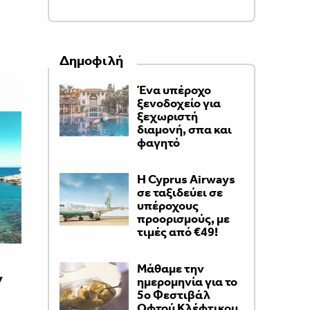
Δημοφιλή
Ένα υπέροχο
ξενοδοχείο για
ξεχωριστή
διαμονή, σπα και
φαγητό
H Cyprus Airways
σε ταξιδεύει σε
υπέροχους
προορισμούς, με
τιμές από €49!
Μάθαμε την
ν
ημερομηνία για το
5ο Φεστιβάλ
Οφτού Κλέφτικου