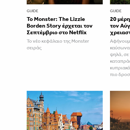
GUIDE
GUIDE
Το Monster: The Lizzie
20 μέρ
Borden Story έρχεται τον
τον Αύ
Σεπτέμβριο στο Netflix
χρειασ
Το νέο κεφάλαιο της Monster
Αφήνουμε
σειράς
καύσωνα 
ψηλά, σε
καταπράσ
κυπριακό
πιο δρο