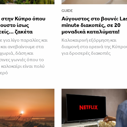
GUIDE
η στην Κύπρο όπου
Aύγουστος στο βουνό: La
γουστο ίσως
minute διακοπές, σε 20
τείς… ζακέτα
μοναδικά καταλύματα!
 για λίγο παραλίες και
Καλοκαιρινή εξόρμηση και
και ανεβαίνουμε στα
διαμονή στα ορεινά της Κύπρο
 χωριά, δάση και
για δροσερές διακοπές
ινες γωνιές όπου το
 καλοκαίρι είναι πολύ
σερό