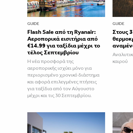
GUIDE
GUIDE
Flash Sale από τη Ryanair:
Στους 3
Αεροπορικά εισιτήρια από
θερμοκ
€14.99 για ταξίδια μέχρι το
αναμέν
τέλος Σεπτεμβρίου
Αναλυτικ
Η νέα προσφορά της
καιρού
αεροπορικής ισχύει μόνο για
περιορισμένο χρονικό διάστημα
και αφορά επιλεγμένες πτήσεις
για ταξίδια από τον Αύγουστο
μέχρι και τις 30 Σεπτεμβρίου.