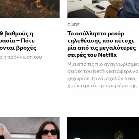
GUIDE
9 βαθμούς η
Το ασύλληπτο ρεκόρ
ρασία – Πότε
τηλεθέασης που πέτυχε
ονται βροχές
μία από τις μεγαλύτερες
σειρές του Netflix
ά η πρόγνωση του
Μία από τις πιο αναγνωρίσιμε
σειρές του Netflix κατάφερε να
ξεχωρίσει ξανά, σχεδόν δέκα
χρόνια μετά την πρεμιέρα της.