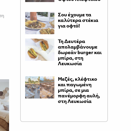
Σου έχουμε τα
ση
καλύτερα στέκια
για οφτό!
Τη Δευτέρα
απολαμβάνουμε
δωρεάν burger και
μπίρα, στη
Λευκωσία
Μεζές, κλέφτικο
και παγωμένη
μπίρα, σε μια
πανέμορφη αυλή,
στη Λευκωσία