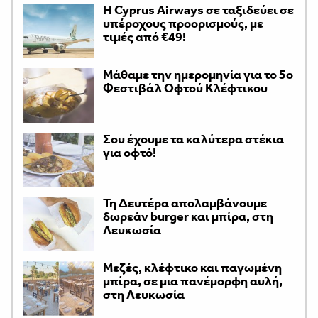
H Cyprus Airways σε ταξιδεύει σε
υπέροχους προορισμούς, με
τιμές από €49!
Μάθαμε την ημερομηνία για το 5ο
Φεστιβάλ Οφτού Κλέφτικου
Σου έχουμε τα καλύτερα στέκια
για οφτό!
Τη Δευτέρα απολαμβάνουμε
δωρεάν burger και μπίρα, στη
Λευκωσία
Μεζές, κλέφτικο και παγωμένη
μπίρα, σε μια πανέμορφη αυλή,
στη Λευκωσία