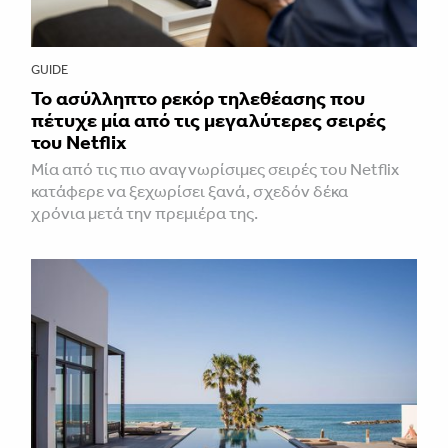
GUIDE
Το ασύλληπτο ρεκόρ τηλεθέασης που
πέτυχε μία από τις μεγαλύτερες σειρές
του Netflix
Μία από τις πιο αναγνωρίσιμες σειρές του Netflix
κατάφερε να ξεχωρίσει ξανά, σχεδόν δέκα
χρόνια μετά την πρεμιέρα της.