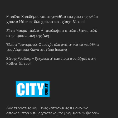
Μαρίλια Χαριδήμου για τα γενέθλια του γιου της: «Δύο
χρόνια Μάρκος, δύο χρόνια ευτυχίας» [βίντεο]
Ζέτα Μακρυπούλια: Αποκάλυψε τι απολαμβάνει πολύ
στην προσωπική της ζωή
Έλενα Τσαγκρινού: Οι ευχές όλο αγάπη για τα γενέθλια
του Λάμπρου Κωνσταντάρα [εικόνα]
Σάκης Ρουβάς: Η ξεχωριστή εμπειρία που έζησε στην
Κύθνο [βίντεο]
Δύο τεράστιες θαμμένες κατασκευές πιθανόν να
αποκαλύπτουν πώς χτίστηκαν τα μνημεία των Φαραώ