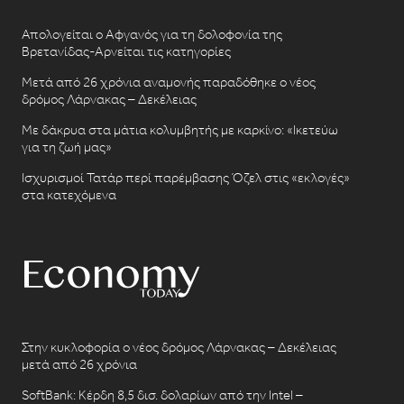
Απολογείται ο Αφγανός για τη δολοφονία της
Βρετανίδας-Αρνείται τις κατηγορίες
Μετά από 26 χρόνια αναμονής παραδόθηκε ο νέος
δρόμος Λάρνακας – Δεκέλειας
Με δάκρυα στα μάτια κολυμβητής με καρκίνο: «Ικετεύω
για τη ζωή μας»
Ισχυρισμοί Τατάρ περί παρέμβασης Όζελ στις «εκλογές»
στα κατεχόμενα
Στην κυκλοφορία ο νέος δρόμος Λάρνακας – Δεκέλειας
μετά από 26 χρόνια
SoftBank: Κέρδη 8,5 δισ. δολαρίων από την Intel –