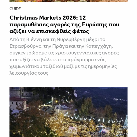
GUIDE
Christmas Markets 2026: 12
παραμυθένιες αγορές της Ευρώπης που
αξίζει να επισκεφθείς φέτος
Από τη Βιέννη και τη Νυρεμβέργη μέχρι το
Στρασβούργο, την Πράγα και την Κοπεγχάγη,
συγκεντρώσαμε τις χριστουγεννιάτικες αγορές
που αξίζει να βάλετε στο πρόγραμμα ενός
χειμωνιάτικου ταξιδιού μαζί με τις ημερομηνίες
λειτουργίας τους