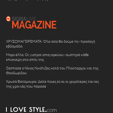
ΧΡΥΣΩΜΑΓΕΙΡΕΜΑΤΑ: Όλα όσα θα δούμε την προσεχή
εβδομάδα
Μαρινέλλα: Οι γιατροί απαγορεύουν αυστηρά κάθε
επίσκεψη στο σπίτι της
Ξέσπασε ο Νίκος Νικόλιζας κατά του Πλούταρχου και της
Θεοδωρίδου
Χρυσά Βατόμουρα: Δείτε ποιες είναι οι χειρότερες ταινίες
της χρονιάς που πέρασε