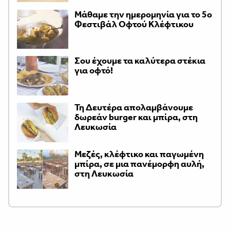
Μάθαμε την ημερομηνία για το 5ο
Φεστιβάλ Οφτού Κλέφτικου
Σου έχουμε τα καλύτερα στέκια
για οφτό!
Τη Δευτέρα απολαμβάνουμε
δωρεάν burger και μπίρα, στη
Λευκωσία
Μεζές, κλέφτικο και παγωμένη
μπίρα, σε μια πανέμορφη αυλή,
στη Λευκωσία