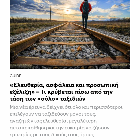
GUIDE
«Ελευθερία, ασφάλεια και προσωπική
εξέλιξη» – Τι κρύβεται πίσω από την
τάση των «σόλο» ταξιδιών
Μια νέα έρευνα δείχνει ότι όλο και περισσότεροι
επιλέγουν να ταξιδεύουν μόνοι τους,
αναζητώντας ελευθερία, μεγαλύτερη
αυτοπεποίθηση και την ευκαιρία να ζήσουν
εμπειρίες με τους δικούς τους όρους