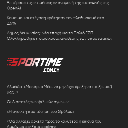
Ξεπέρασε τις εκτιμήσεις εν αναμονή της εισαγωγής της
OpenAI
Καύσιμα και στέγαση κράτησαν τον πληθωρισμό στο
2,9%
Δήμος Λευκωσίας: Νέα εποχή για το Παλιό ΓΣΠ –
Ολοκληρώθηκε η διαδικασία ανάθεσης των υποστατικών
Αλμέιδα: «Μακάρι ο Μέσι να μην έχει όρεξη να παίξει μαζί
μας…»
Οι διαιτητές των φιλικών αγώνων!
«Η ανοικτή προπόνηση του Θρύλου»
«Θα αλλάξει αρκετά προς το καλύτερο η εικόνα του
Αμμόχωστος Επιστροφής»