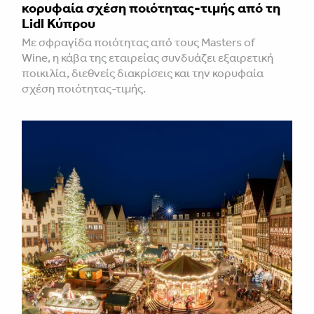
κορυφαία σχέση ποιότητας-τιμής από τη
Lidl Κύπρου
Με σφραγίδα ποιότητας από τους Masters of
Wine, η κάβα της εταιρείας συνδυάζει εξαιρετική
ποικιλία, διεθνείς διακρίσεις και την κορυφαία
σχέση ποιότητας-τιμής.