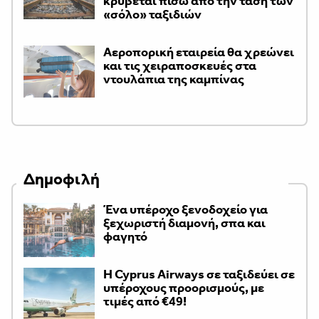
κρύβεται πίσω από την τάση των
«σόλο» ταξιδιών
Αεροπορική εταιρεία θα χρεώνει
και τις χειραποσκευές στα
ντουλάπια της καμπίνας
Δημοφιλή
Ένα υπέροχο ξενοδοχείο για
ξεχωριστή διαμονή, σπα και
φαγητό
H Cyprus Airways σε ταξιδεύει σε
υπέροχους προορισμούς, με
τιμές από €49!