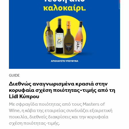
GUIDE
Διεθνώς αναγνωρισμένα κρασιά στην
κορυφαία σχέση ποιότητας-τιμής από τη
Lidl Κύπρου
Με σφραγίδα ποιότητας από τους Masters of
Wine, η κάβα της εταιρείας συνδυάζει εξαιρετική
ποικιλία, διεθνείς διακρίσεις και την κορυφαία
σχέση ποιότητας-τιμής.