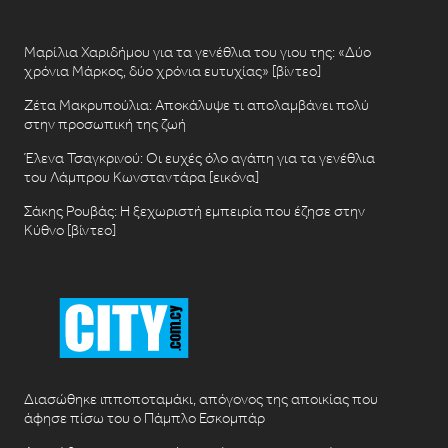
Μαρίλια Χαριδήμου για τα γενέθλια του γιου της: «Δύο
χρόνια Μάρκος, δύο χρόνια ευτυχίας» [βίντεο]
Ζέτα Μακρυπούλια: Αποκάλυψε τι απολαμβάνει πολύ
στην προσωπική της ζωή
Έλενα Τσαγκρινού: Οι ευχές όλο αγάπη για τα γενέθλια
του Λάμπρου Κωνσταντάρα [εικόνα]
Σάκης Ρουβάς: Η ξεχωριστή εμπειρία που έζησε στην
Κύθνο [βίντεο]
Διασώθηκε ιπποποταμάκι, απόγονος της αποικίας που
άφησε πίσω του ο Πάμπλο Εσκομπάρ