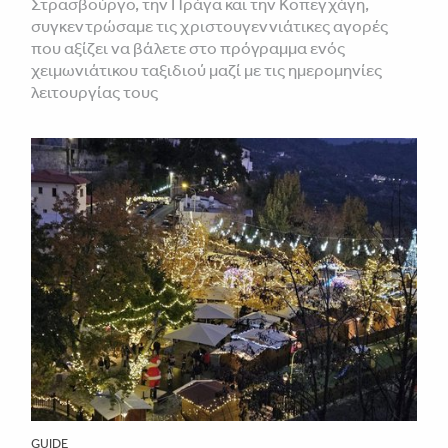
Στρασβούργο, την Πράγα και την Κοπεγχάγη,
συγκεντρώσαμε τις χριστουγεννιάτικες αγορές
που αξίζει να βάλετε στο πρόγραμμα ενός
χειμωνιάτικου ταξιδιού μαζί με τις ημερομηνίες
λειτουργίας τους
GUIDE