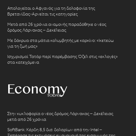
Απολογείται ο Αφγανός για τη δολοφονία της
Βρετανίδας-Αρνείται τις κατηγορίες
Μετά από 26 χρόνια αναμονής παραδόθηκε ο νέος
δρόμος Λάρνακας – Δεκέλειας
Με δάκρυα στα μάτια κολυμβητής με καρκίνο: «Ικετεύω
για τη ζωή μας»
Ισχυρισμοί Τατάρ περί παρέμβασης Όζελ στις «εκλογές»
στα κατεχόμενα
Στην κυκλοφορία ο νέος δρόμος Λάρνακας – Δεκέλειας
μετά από 26 χρόνια
SoftBank: Κέρδη 8,5 δισ. δολαρίων από την Intel –
Ξεπέρασε τις εκτιμήσεις εν αναμονή της εισαγωγής της