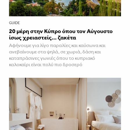
GUIDE
20 μέρη στην Κύπρο όπου τον Αύγουστο
ίσως χρειαστείς… ζακέτα
Αφήνουμε για λίγο παραλίες και καύσωνα και
ανεβαίνουμε στα ψηλά, σε χωριά, δάση και
καταπράσινες γωνιές όπου το κυπριακό
καλοκαίρι είναι πολύ πιο δροσερό