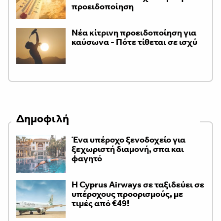
προειδοποίηση
Νέα κίτρινη προειδοποίηση για
καύσωνα - Πότε τίθεται σε ισχύ
Δημοφιλή
Ένα υπέροχο ξενοδοχείο για
ξεχωριστή διαμονή, σπα και
φαγητό
H Cyprus Airways σε ταξιδεύει σε
υπέροχους προορισμούς, με
τιμές από €49!