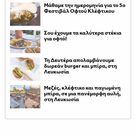
Μάθαμε την ημερομηνία για το 5ο
Φεστιβάλ Οφτού Κλέφτικου
Σου έχουμε τα καλύτερα στέκια
για οφτό!
Τη Δευτέρα απολαμβάνουμε
δωρεάν burger και μπίρα, στη
Λευκωσία
Μεζές, κλέφτικο και παγωμένη
μπίρα, σε μια πανέμορφη αυλή,
στη Λευκωσία