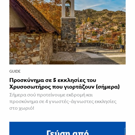
GUIDE
Προσκύνημα σε 5 εκκλησίες του
Χρυσοσωτήρος που γιορτάζουν (σήμερα)
Σήμερα σού προτείνουμε εκδρομή και
προσκύνημα σε 4 γνωστές-άγνωστες εκκλησίες
στο χωριό!