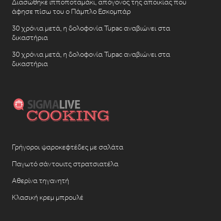
Διασώθηκε ιπποποταμάκι, απόγονος της αποικίας που
άφησε πίσω του ο Πάμπλο Εσκομπάρ
30 χρόνια μετά, η δολοφονία Tupac αναβιώνει στα
δικαστήρια
30 χρόνια μετά, η δολοφονία Tupac αναβιώνει στα
δικαστήρια
Γρήγοροι ψαροκεφτέδες με σαλάτα
Παγωτό σάντουιτς στρατσιατέλα
Αθερίνα τηγανητή
Κλασική κρεμ μπρουλέ