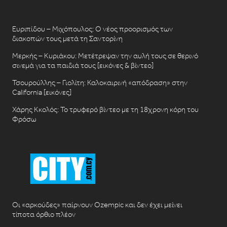
Ευριπίδου – Μιχόπουλος: Ο νέος προορισμός των
διακοπών τους μετά τη Σαντορίνη
Μερκής – Κυριάκου: Μετέτρεψαν την αυλή τους σε θερινό
σινεμά για τα παιδιά τους [εικόνες & βίντεο]
Τσουρούλλης – Γιολίτη: Καλοκαιρινή «απόδραση» στην
California [εικόνες]
Χάρης Κκολός: Το τρυφερό βίντεο με τη 18χρονη κόρη του
Φρόσω
Οι «αρκούδες» παίρνουν Ozempic και δεν έχει μείνει
τίποτα όρθιο πλέον