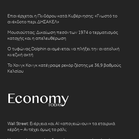
Επανέρχεται η Πινδάρου κατά Κυβέρνησης: «Γνωστό το
ανέκδοτο περι ΔΗΣΑΚΕΛ»
Μουσιούττας: Δικαίωση πεσόντων 1974 ο τερματισμός
κατοχής και η απελευθέρωση
Ο τυφώνας Dolphin αναμένεται να πλήξει την ανατολική
κινεζική ακτή
Το Χονγκ Κονγκ κατέγραψε ρεκόρ ζέστης με 36,9 βαθμούς
Κελσίου
Wall Street: Ενέργεια και AI «απογειώνουν» τα εταιρικά
κέρδη – Αντέχει όμως το ράλι;