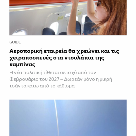
GUIDE
Αεροπορική εταιρεία θα χρεώνει και τις
χειραποσκευές στα ντουλάπια της
καμπίνας
Η νέα πολιτική τίθεται σε ισχύ από τον
Φεβρουάριο του 2027 – Δωρεάν μόνο η μικρή
τσάντα κάτω από το κάθισμα