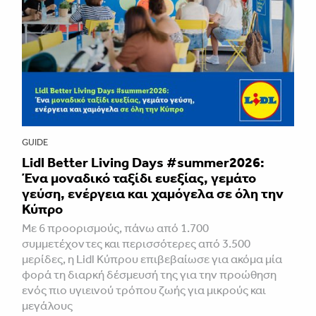
GUIDE
Lidl Better Living Days #summer2026:
Ένα μοναδικό ταξίδι ευεξίας, γεμάτο
γεύση, ενέργεια και χαμόγελα σε όλη την
Κύπρο
Με 6 προορισμούς, πάνω από 1.700
συμμετέχοντες και περισσότερες από 3.500
μερίδες, η Lidl Κύπρου επιβεβαίωσε για ακόμα μία
φορά τη διαρκή δέσμευσή της για την προώθηση
ενός πιο υγιεινού τρόπου ζωής για μικρούς και
μεγάλους