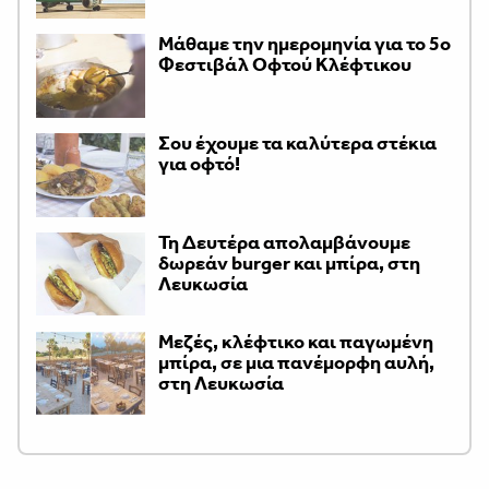
Μάθαμε την ημερομηνία για το 5ο
Φεστιβάλ Οφτού Κλέφτικου
Σου έχουμε τα καλύτερα στέκια
για οφτό!
Τη Δευτέρα απολαμβάνουμε
δωρεάν burger και μπίρα, στη
Λευκωσία
Μεζές, κλέφτικο και παγωμένη
μπίρα, σε μια πανέμορφη αυλή,
στη Λευκωσία