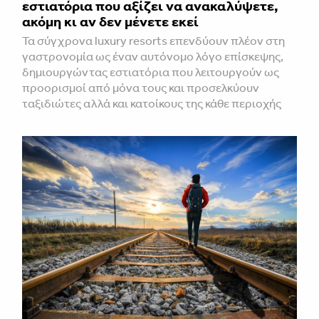
εστιατόρια που αξίζει να ανακαλύψετε,
ακόμη κι αν δεν μένετε εκεί
Τα σύγχρονα luxury resorts επενδύουν πλέον στη
γαστρονομία ως έναν αυτόνομο λόγο επίσκεψης,
δημιουργώντας εστιατόρια που λειτουργούν ως
προορισμοί από μόνα τους και προσελκύουν
ταξιδιώτες αλλά και κατοίκους της κάθε περιοχής