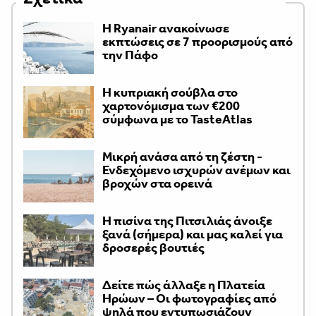
Η Ryanair ανακοίνωσε
εκπτώσεις σε 7 προορισμούς από
την Πάφο
Η κυπριακή σούβλα στο
χαρτονόμισμα των €200
σύμφωνα με το TasteAtlas
Μικρή ανάσα από τη ζέστη -
Ενδεχόμενο ισχυρών ανέμων και
βροχών στα ορεινά
Η πισίνα της Πιτσιλιάς άνοιξε
ξανά (σήμερα) και μας καλεί για
δροσερές βουτιές
Δείτε πώς άλλαξε η Πλατεία
Ηρώων – Οι φωτογραφίες από
ψηλά που εντυπωσιάζουν