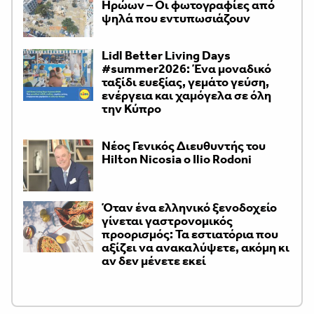
Ηρώων – Οι φωτογραφίες από
ψηλά που εντυπωσιάζουν
Lidl Better Living Days
#summer2026: Ένα μοναδικό
ταξίδι ευεξίας, γεμάτο γεύση,
ενέργεια και χαμόγελα σε όλη
την Κύπρο
Νέος Γενικός Διευθυντής του
Hilton Nicosia ο Ilio Rodoni
Όταν ένα ελληνικό ξενοδοχείο
γίνεται γαστρονομικός
προορισμός: Τα εστιατόρια που
αξίζει να ανακαλύψετε, ακόμη κι
αν δεν μένετε εκεί