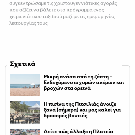
συγκεντρώσαμε τις χριστουγεννιάτικες αγορές
που αξίζει να βάλετε στο πρόγραμμα ενός
χειμωνιάτικου ταξιδιού μαζί με τις ημερομηνίες
λειτουργίας τους
Σχετικά
Μικρή ανάσα από τη ζέστη -
Ενδεχόμενο ισχυρών ανέμων και
βροχών στα ορεινά
Η πισίνα της Πιτσιλιάς άνοιξε
ξανά (σήμερα) και μας καλεί για
δροσερές βουτιές
Δείτε πώς άλλαξε η Πλατεία