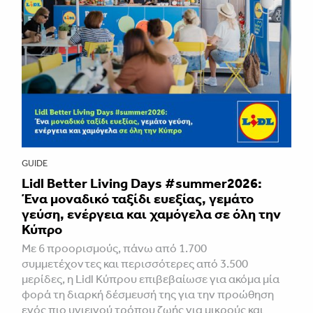
GUIDE
Lidl Better Living Days #summer2026:
Ένα μοναδικό ταξίδι ευεξίας, γεμάτο
γεύση, ενέργεια και χαμόγελα σε όλη την
Κύπρο
Με 6 προορισμούς, πάνω από 1.700
συμμετέχοντες και περισσότερες από 3.500
μερίδες, η Lidl Κύπρου επιβεβαίωσε για ακόμα μία
φορά τη διαρκή δέσμευσή της για την προώθηση
ενός πιο υγιεινού τρόπου ζωής για μικρούς και