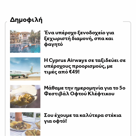
Δημοφιλή
Ένα υπέροχο ξενοδοχείο για
ξεχωριστή διαμονή, σπα και
φαγητό
H Cyprus Airways σε ταξιδεύει σε
υπέροχους προορισμούς, με
τιμές από €49!
Μάθαμε την ημερομηνία για το 5ο
Φεστιβάλ Οφτού Κλέφτικου
Σου έχουμε τα καλύτερα στέκια
για οφτό!