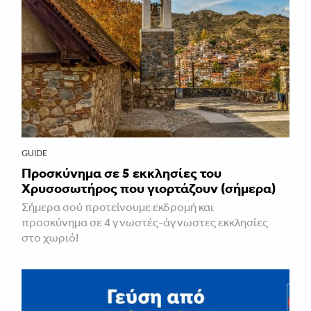
GUIDE
Προσκύνημα σε 5 εκκλησίες του
Χρυσοσωτήρος που γιορτάζουν (σήμερα)
Σήμερα σού προτείνουμε εκδρομή και
προσκύνημα σε 4 γνωστές-άγνωστες εκκλησίες
στο χωριό!