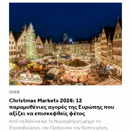
GUIDE
Christmas Markets 2026: 12
παραμυθένιες αγορές της Ευρώπης που
αξίζει να επισκεφθείς φέτος
Από τη Βιέννη και τη Νυρεμβέργη μέχρι το
Στρασβούργο, την Πράγα και την Κοπεγχάγη,