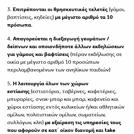
3.
Επιτρέπονται οι θρησκευτικές τελετές
(γάμοι,
βαπτίσεις, κηδείες)
με μέγιστο αριθμό τα 10
πρόσωπα
.
4.
Απαγορεύεται η διεξαγωγή γευμάτων /
δείπνων και οποιονδήποτε άλλων εκδηλώσεων
για γάμους και βαφτίσεις
(πέραν εκδήλωσης σε
οικία με μέγιστο αριθμό 10 προσώπων
περιλαμβανομένων των ανηλίκων παιδιών)
5.
Η λειτουργία όλων των χώρων
εστίασης
(εστιατόρια, ταβέρνες, καφετέριες,
μπυραρίες, σνακ-μπαρ και μπαρ, καφενεία και
χώρoι εστίασης εντός κυλικείων ή/και αθλητικών
ομίλων, πολιτιστικών ομίλων, σωματείων,
συλλόγων, κλπ)
με εξαίρεση τις υπηρεσίες τους
που αφορούν σε κατ΄ οίκον διανομή και take