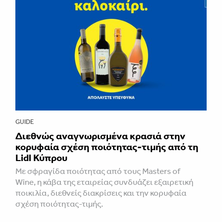
GUIDE
Διεθνώς αναγνωρισμένα κρασιά στην
κορυφαία σχέση ποιότητας-τιμής από τη
Lidl Κύπρου
Με σφραγίδα ποιότητας από τους Masters of
Wine, η κάβα της εταιρείας συνδυάζει εξαιρετική
ποικιλία, διεθνείς διακρίσεις και την κορυφαία
σχέση ποιότητας-τιμής.