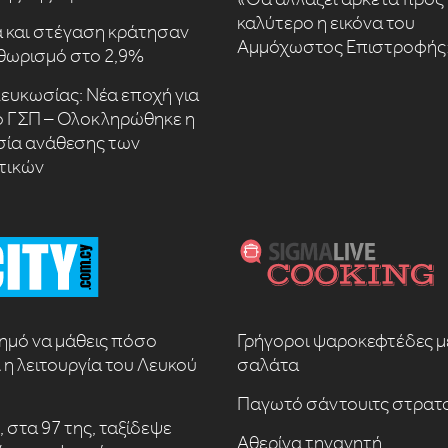
καλύτερο η εικόνα του
 και στέγαση κράτησαν
Αμμόχωστος Επιστροφής
θωρισμό στο 2,9%
ευκωσίας: Νέα εποχή για
ό ΓΣΠ – Ολοκληρώθηκε η
σία ανάθεσης των
τικών
αημό να μάθεις πόσο
Γρήγοροι ψαροκεφτέδες μ
 η λειτουργία του Λευκού
σαλάτα
Παγωτό σάντουιτς στρατ
 στα 97 της, ταξίδεψε
Αθερίνα τηγανητή