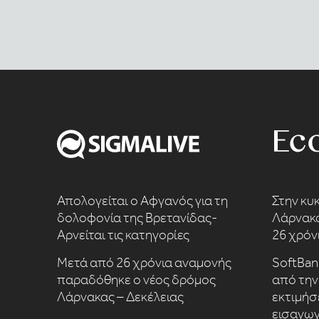
Απολογείται ο Αφγανός για τη
Στην κυ
δολοφονία της Βρετανίδας-
Λάρνακα
Αρνείται τις κατηγορίες
26 χρόν
Μετά από 26 χρόνια αναμονής
SoftBan
παραδόθηκε ο νέος δρόμος
από την 
Λάρνακας – Δεκέλειας
εκτιμήσ
εισαγωγ