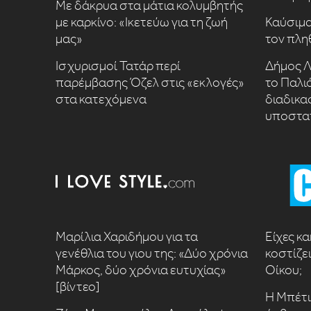
Με δάκρυα στα μάτια κολυμβητής
με καρκίνο: «Ικετεύω για τη ζωή
Καύσιμα
μας»
τον πλη
Ισχυρισμοί Τατάρ περί
Δήμος Λ
παρέμβασης Όζελ στις «εκλογές»
το Παλι
στα κατεχόμενα
διαδικα
υποστα
Μαρίλια Χαριδήμου για τα
Είχες κ
γενέθλια του γιου της: «Δύο χρόνια
κοστίζει
Μάρκος, δύο χρόνια ευτυχίας»
Οίκου;
[βίντεο]
Η Μπέτι,