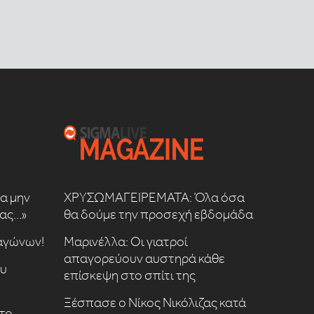
να μην
ΧΡΥΣΩΜΑΓΕΙΡΕΜΑΤΑ: Όλα όσα
μας…»
θα δούμε την προσεχή εβδομάδα
 αγώνων!
Μαρινέλλα: Οι γιατροί
απαγορεύουν αυστηρά κάθε
ου
επίσκεψη στο σπίτι της
Ξέσπασε ο Νίκος Νικόλιζας κατά
το