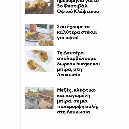
ημερομηνία για το
5ο Φεστιβάλ
Οφτού Κλέφτικου
Σου έχουμε τα
καλύτερα στέκια
για οφτό!
Τη Δευτέρα
απολαμβάνουμε
δωρεάν burger και
μπίρα, στη
Λευκωσία
Μεζές, κλέφτικο
και παγωμένη
μπίρα, σε μια
πανέμορφη αυλή,
στη Λευκωσία