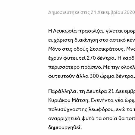
Δημοσιεύτηκε στις 24 Δεκεμβρίου 202
Η Λευκωσία πρασινίζει, γίνεται ομ
ευχάριστη διακίνηση στο αστικό κέν
Μόνο στις οδούς Στασικράτους, Μν
έχουν φυτευτεί 270 δέντρα. Η καρ
περισσότερο πράσινο. Με την ολοκ
φυτευτούν άλλα 300 ώριμα δέντρα
Παράλληλα, τη Δευτέρα 21 Δεκεμβ
Κυριάκου Μάτση. Ενενήντα νέα ώριμ
πολυσύχναστης λεωφόρου, ενώ το π
αναρριχητικά φυτά τα οποία θα το
δημιουργηθεί.