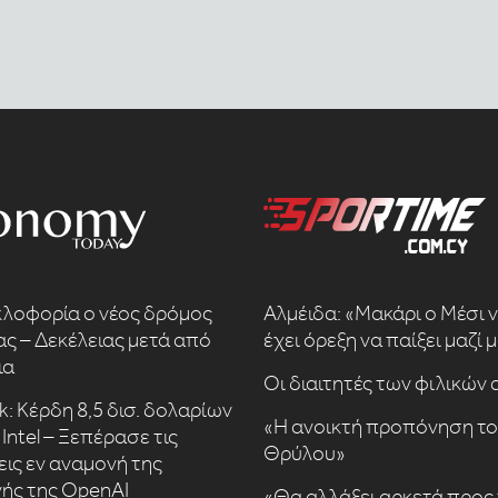
κλοφορία ο νέος δρόμος
Αλμέιδα: «Μακάρι ο Μέσι 
ς – Δεκέλειας μετά από
έχει όρεξη να παίξει μαζί 
ια
Οι διαιτητές των φιλικών
k: Κέρδη 8,5 δισ. δολαρίων
«Η ανοικτή προπόνηση τ
Intel – Ξεπέρασε τις
Θρύλου»
εις εν αναμονή της
ής της OpenAI
«Θα αλλάξει αρκετά προς 