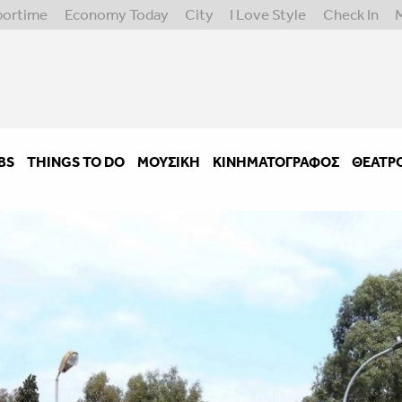
portime
Economy Today
City
I Love Style
Check In
BS
THINGS TO DO
ΜΟΥΣΙΚΉ
ΚΙΝΗΜΑΤΟΓΡΆΦΟΣ
ΘΈΑΤΡ