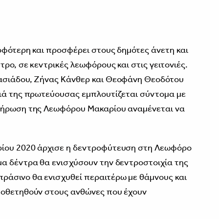
0
ορφότερη και προσφέρει στους δημότες άνετη και
τρο, σε κεντρικές λεωφόρους και στις γειτονιές.
ασιάδου, Ζήνας Κάνθερ και Θεοφάνη Θεοδότου
διά της πρωτεύουσας εμπλουτίζεται σύντομα με
λήρωση της Λεωφόρου Μακαρίου αναμένεται να
.
ρίου 2020 άρχισε η δεντροφύτευση στη Λεωφόρο
α δέντρα θα ενισχύσουν την δεντροστοιχία της
ράσινο θα ενισχυθεί περαιτέρω με θάμνους και
ποθετηθούν στους ανθώνες που έχουν