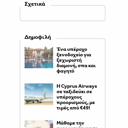
Σχετικά
Δημοφιλή
Ένα υπέροχο
ξενοδοχείο για
ξεχωριστή
διαμονή, σπα και
φαγητό
H Cyprus Airways
σε ταξιδεύει σε
υπέροχους
προορισμούς, με
τιμές από €49!
Μάθαμε την