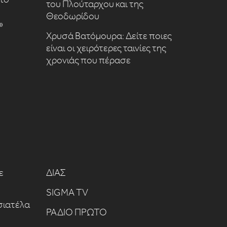
του Πλούταρχου και της
Θεοδωρίδου
»
Χρυσά Βατόμουρα: Δείτε ποιες
είναι οι χειρότερες ταινίες της
χρονιάς που πέρασε
ε
ΔΙΑΣ
SIGMA TV
σιατέλα
ΡΑΔΙΟ ΠΡΩΤΟ