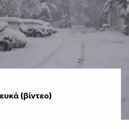
ευκά (βίντεο)