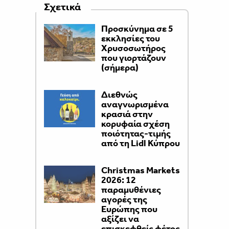
Σχετικά
Προσκύνημα σε 5
εκκλησίες του
Χρυσοσωτήρος
που γιορτάζουν
(σήμερα)
Διεθνώς
αναγνωρισμένα
κρασιά στην
κορυφαία σχέση
ποιότητας-τιμής
από τη Lidl Κύπρου
Christmas Markets
2026: 12
παραμυθένιες
αγορές της
Ευρώπης που
αξίζει να
επισκεφθείς φέτος