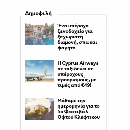
Δημοφιλή
Ένα υπέροχο
ξενοδοχείο για
ξεχωριστή
διαμονή, σπα και
φαγητό
H Cyprus Airways
σε ταξιδεύει σε
υπέροχους
προορισμούς, με
τιμές από €49!
Μάθαμε την
ημερομηνία για το
5ο Φεστιβάλ
Οφτού Κλέφτικου