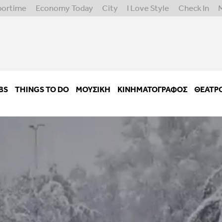
portime
Economy Today
City
I Love Style
Check In
BS
THINGS TO DO
ΜΟΥΣΙΚΉ
ΚΙΝΗΜΑΤΟΓΡΆΦΟΣ
ΘΈΑΤΡ