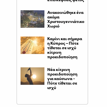
Ανακοινώθηκε ένα
ακόμα
Χριστουγεννιάτικο
Χωριό
Καμίνι και σήμερα
η Κύπρος – Πότε
τίθεται σε ισχύ
κίτρινη
προειδοποίηση
Νέα κίτρινη
προειδοποίηση
για καύσωνα -
Πότε τίθεται σε
ισχύ