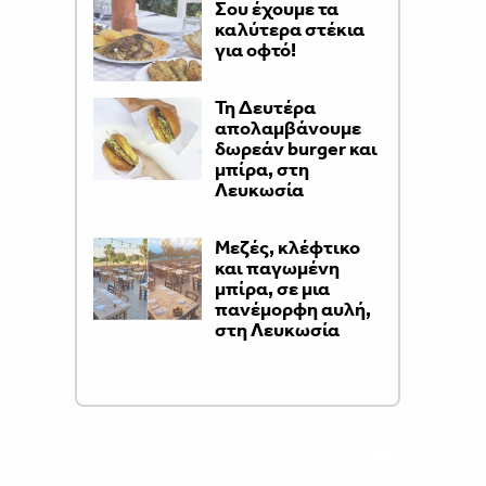
Σου έχουμε τα
καλύτερα στέκια
για οφτό!
Τη Δευτέρα
απολαμβάνουμε
δωρεάν burger και
μπίρα, στη
Λευκωσία
Μεζές, κλέφτικο
και παγωμένη
μπίρα, σε μια
πανέμορφη αυλή,
στη Λευκωσία