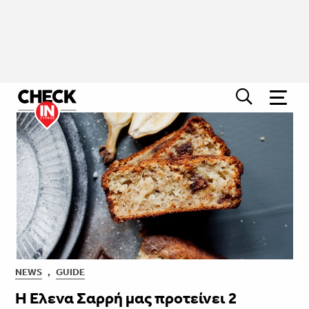
NEWS
,
GUIDE
Η Έλενα Σαρρή μας προτείνει 2