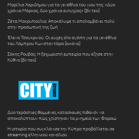
Μαρίλια Χαριδήμου για τα γενέθλια του γιου της: «Δύο
χρόνια Μάρκος, δύο χρόνια ευτυχίας» [βίντεο]
Ζέτα Μακρυπούλια: Αποκάλυψε τι απολαμβάνει πολύ
στην προσωπική της ζωή
Έλενα Τσαγκρινού: Οι ευχές όλο αγάπη για τα γενέθλια
του Λάμπρου Κωνσταντάρα [εικόνα]
Σάκης Ρουβάς: Η ξεχωριστή εμπειρία που έζησε στην
Κύθνο [βίντεο]
Δύο τεράστιες θαμμένες κατασκευές πιθανόν να
αποκαλύπτουν πώς χτίστηκαν τα μνημεία των Φαραώ
Η ιστορία που συγκλόνισε την Κύπρο προβάλλεται σε
streaming ελληνικού καναλιού