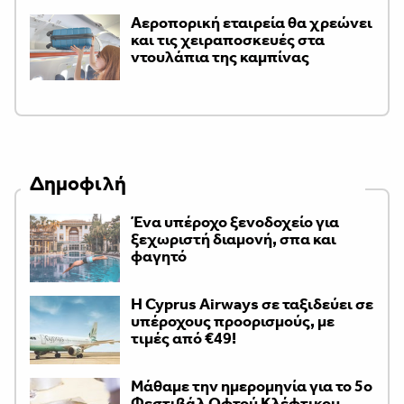
Αεροπορική εταιρεία θα χρεώνει
και τις χειραποσκευές στα
ντουλάπια της καμπίνας
Δημοφιλή
Ένα υπέροχο ξενοδοχείο για
ξεχωριστή διαμονή, σπα και
φαγητό
H Cyprus Airways σε ταξιδεύει σε
υπέροχους προορισμούς, με
τιμές από €49!
Μάθαμε την ημερομηνία για το 5ο
Φεστιβάλ Οφτού Κλέφτικου