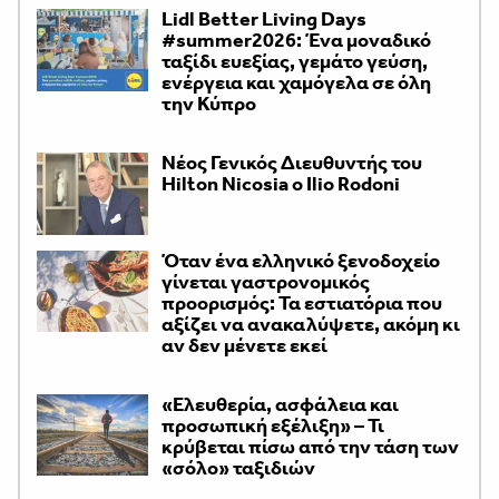
Lidl Better Living Days
#summer2026: Ένα μοναδικό
ταξίδι ευεξίας, γεμάτο γεύση,
ενέργεια και χαμόγελα σε όλη
την Κύπρο
Νέος Γενικός Διευθυντής του
Hilton Nicosia ο Ilio Rodoni
Όταν ένα ελληνικό ξενοδοχείο
γίνεται γαστρονομικός
προορισμός: Τα εστιατόρια που
αξίζει να ανακαλύψετε, ακόμη κι
αν δεν μένετε εκεί
«Ελευθερία, ασφάλεια και
προσωπική εξέλιξη» – Τι
κρύβεται πίσω από την τάση των
«σόλο» ταξιδιών