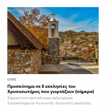
GUIDE
Προσκύνημα σε 5 εκκλησίες του
Χρυσοσωτήρος που γιορτάζουν (σήμερα)
Σήμερα σού προτείνουμε εκδρομή και
προσκύνημα σε 4 γνωστές-άγνωστες εκκλησίες