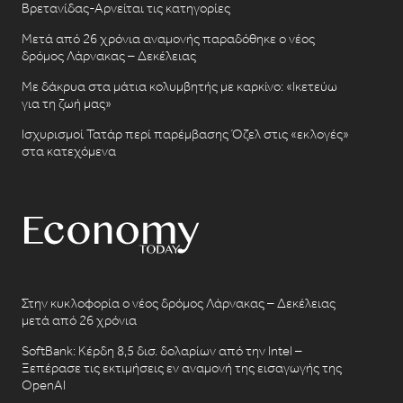
Βρετανίδας-Αρνείται τις κατηγορίες
Μετά από 26 χρόνια αναμονής παραδόθηκε ο νέος
δρόμος Λάρνακας – Δεκέλειας
Με δάκρυα στα μάτια κολυμβητής με καρκίνο: «Ικετεύω
για τη ζωή μας»
Ισχυρισμοί Τατάρ περί παρέμβασης Όζελ στις «εκλογές»
στα κατεχόμενα
Στην κυκλοφορία ο νέος δρόμος Λάρνακας – Δεκέλειας
μετά από 26 χρόνια
SoftBank: Κέρδη 8,5 δισ. δολαρίων από την Intel –
Ξεπέρασε τις εκτιμήσεις εν αναμονή της εισαγωγής της
OpenAI