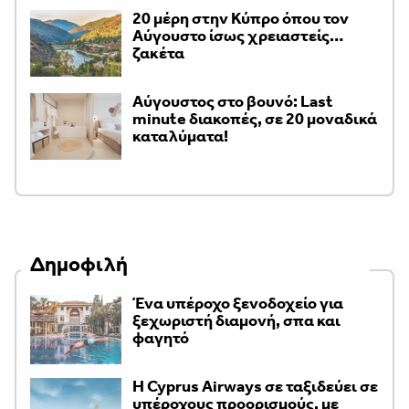
20 μέρη στην Κύπρο όπου τον
Αύγουστο ίσως χρειαστείς…
ζακέτα
Aύγουστος στο βουνό: Last
minute διακοπές, σε 20 μοναδικά
καταλύματα!
Δημοφιλή
Ένα υπέροχο ξενοδοχείο για
ξεχωριστή διαμονή, σπα και
φαγητό
H Cyprus Airways σε ταξιδεύει σε
υπέροχους προορισμούς, με