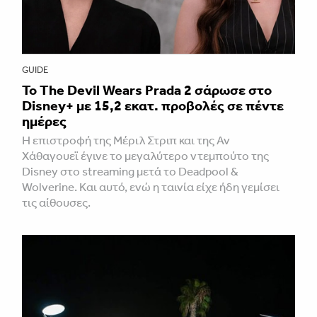
GUIDE
Το The Devil Wears Prada 2 σάρωσε στo
Disney+ με 15,2 εκατ. προβολές σε πέντε
ημέρες
Η επιστροφή της Μέριλ Στριπ και της Αν
Χάθαγουεϊ έγινε το μεγαλύτερο ντεμπούτο της
Disney στο streaming μετά το Deadpool &
Wolverine. Και αυτό, ενώ η ταινία είχε ήδη γεμίσει
τις αίθουσες.