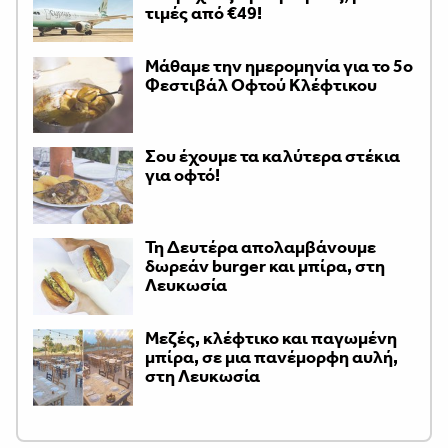
τιμές από €49!
Μάθαμε την ημερομηνία για το 5ο
Φεστιβάλ Οφτού Κλέφτικου
Σου έχουμε τα καλύτερα στέκια
για οφτό!
Τη Δευτέρα απολαμβάνουμε
δωρεάν burger και μπίρα, στη
Λευκωσία
Μεζές, κλέφτικο και παγωμένη
μπίρα, σε μια πανέμορφη αυλή,
στη Λευκωσία