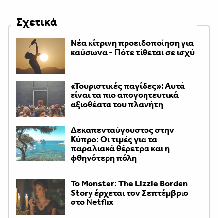
Σχετικά
Νέα κίτρινη προειδοποίηση για
καύσωνα - Πότε τίθεται σε ισχύ
«Τουριστικές παγίδες»: Αυτά
είναι τα πιο απογοητευτικά
αξιοθέατα του πλανήτη
Δεκαπενταύγουστος στην
Κύπρο: Οι τιμές για τα
παραλιακά θέρετρα και η
φθηνότερη πόλη
Το Monster: The Lizzie Borden
Story έρχεται τον Σεπτέμβριο
στο Netflix