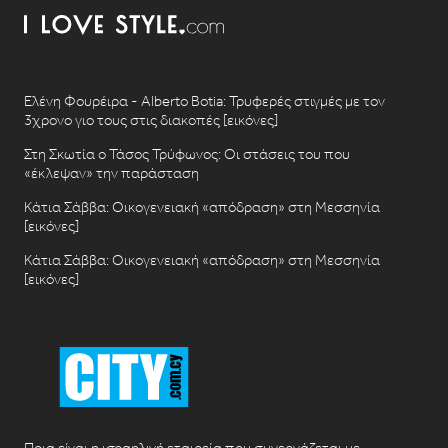
Ελένη Φουρέιρα - Alberto Botia: Τρυφερές στιγμές με τον
3χρονο γιο τους στις διακοπές [εικόνες]
Στη Σκωτία ο Τάσος Τρύφωνος: Οι στάσεις του που
«έκλεψαν» την παράσταση
Κάτια Σάββα: Οικογενειακή «απόδραση» στη Μεσσηνία
[εικόνες]
Κάτια Σάββα: Οικογενειακή «απόδραση» στη Μεσσηνία
[εικόνες]
Ποια είναι η ισραηλινή εταιρεία που συνεργάζεται με