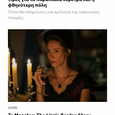
φθηνότερη πόλη
Πόσο θα πληρώσεις την κράτηση της τελευταίας
στιγμής;
GUIDE
Το Monster: The Lizzie Borden Story