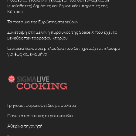
(ευαίσθητες) δημόσιες και δημοτικές υπηρεσίες της
Κύπρου
Τα ποτάμια της Ευρώπης στερεύουν
Συνετρίβη στη Σελήνη πύραυλος της Space X που έχει το
μέγεθος πενταόροφου κτηρίου
Εταιρεία λανσάρει μπλουζάκι που δεν χρειάζεται πλύσιμο
για έως και ένα μήνα
Γρήγοροι ψαροκεφτέδες με σαλάτα
Παγωτό σάντουιτς στρατσιατέλα
Αθερίνα τηγανητή