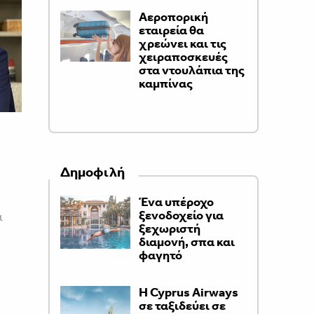
Αεροπορική
εταιρεία θα
χρεώνει και τις
χειραποσκευές
στα ντουλάπια της
καμπίνας
Δημοφιλή
Ένα υπέροχο
ξενοδοχείο για
ι
ξεχωριστή
διαμονή, σπα και
φαγητό
H Cyprus Airways
σε ταξιδεύει σε