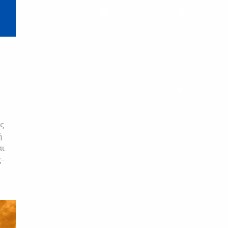
ης
ή
αι
ς-