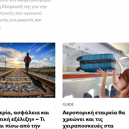
ή δέσμευσή της για την
 ενός πιο υγιεινού
ωής για μικρούς και
ς
GUIDE
ερία, ασφάλεια και
Αεροπορική εταιρεία θα
κή εξέλιξη» – Τι
χρεώνει και τις
αι πίσω από την
χειραποσκευές στα