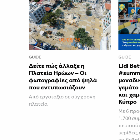
GUIDE
GUIDE
Δείτε πώς άλλαξε η
Lidl Be
Πλατεία Ηρώων – Οι
#summe
φωτογραφίες από ψηλά
μοναδικ
που εντυπωσιάζουν
γεμάτο 
και χαμ
Από εργοτάξιο σε σύγχρονη
Κύπρο
πλατεία
Με 6 προ
1.700 συ
περισσότ
μερίδες, 
επιβεβαί