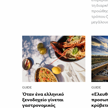
τη διαρκ
προώθηση
τρόπου ζ
μεγάλου
GUIDE
GUIDE
Όταν ένα ελληνικό
«Ελευθ
ξενοδοχείο γίνεται
προσωπι
γαστρονομικός
κρύβετ