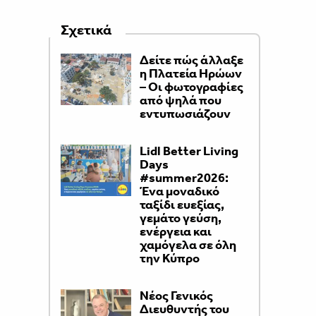
Σχετικά
Δείτε πώς άλλαξε
η Πλατεία Ηρώων
– Οι φωτογραφίες
από ψηλά που
εντυπωσιάζουν
Lidl Better Living
Days
#summer2026:
Ένα μοναδικό
ταξίδι ευεξίας,
γεμάτο γεύση,
ενέργεια και
χαμόγελα σε όλη
την Κύπρο
Νέος Γενικός
Διευθυντής του