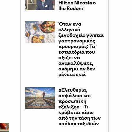
Hilton Nicosia ο
Ilio Rodoni
Όταν ένα
ελληνικό
ξενοδοχείο γίνεται
γαστρονομικός
προορισμός: Τα
εστιατόρια που
αξίζει να
ανακαλύψετε,
ακόμη κι αν δεν
μένετε εκεί
«Ελευθερία,
ασφάλεια και
προσωπική
εξέλιξη» – Τι
κρύβεται πίσω
από την τάση των
«σόλο» ταξιδιών