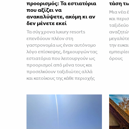
προορισμός: Τα εστιατόρια
τάση τ
που αξίζει να
Μια νέα έ
ανακαλύψετε, ακόμη κι αν
και περι
δεν μένετε εκεί
ταξιδεύο
Τα σύγχρονα luxury resorts
αναζητών
επενδύουν πλέον στη
μεγαλύτε
γαστρονομία ως έναν αυτόνομο
την ευκα
λόγο επίσκεψης, δημιουργώντας
εμπειρίες
εστιατόρια που λειτουργούν ως
όρους
προορισμοί από μόνα τους και
προσελκύουν ταξιδιώτες αλλά
και κατοίκους της κάθε περιοχής