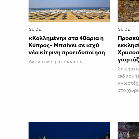
GUIDE
GUIDE
«Κολλημένη» στα 40άρια η
Προσκύ
Κύπρος- Μπαίνει σε ισχύ
εκκλησί
νέα κίτρινη προειδοποίηση
Χρυσοσ
γιορτάζ
Αναλυτικά η πρόγνωση
Σήμερα σ
εκδρομή 
γνωστές-
στο χωρι