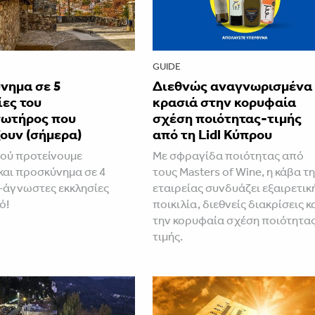
GUIDE
νημα σε 5
Διεθνώς αναγνωρισμένα
ες του
κρασιά στην κορυφαία
ωτήρος που
σχέση ποιότητας-τιμής
ουν (σήμερα)
από τη Lidl Κύπρου
ού προτείνουμε
Με σφραγίδα ποιότητας από
και προσκύνημα σε 4
τους Masters of Wine, η κάβα τ
άγνωστες εκκλησίες
εταιρείας συνδυάζει εξαιρετικ
ό!
ποικιλία, διεθνείς διακρίσεις κ
την κορυφαία σχέση ποιότητα
τιμής.