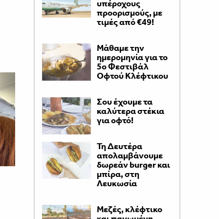
υπέροχους
προορισμούς, με
τιμές από €49!
Μάθαμε την
ημερομηνία για το
5ο Φεστιβάλ
Οφτού Κλέφτικου
Σου έχουμε τα
καλύτερα στέκια
για οφτό!
Τη Δευτέρα
απολαμβάνουμε
δωρεάν burger και
μπίρα, στη
Λευκωσία
Μεζές, κλέφτικο
και παγωμένη