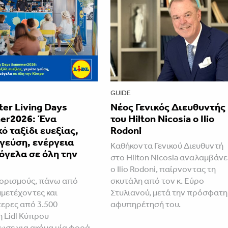
GUIDE
tter Living Days
Νέος Γενικός Διευθυντής
r2026: Ένα
του Hilton Nicosia ο Ilio
ό ταξίδι ευεξίας,
Rodoni
γεύση, ενέργεια
Καθήκοντα Γενικού Διευθυντή
όγελα σε όλη την
στο Hilton Nicosia αναλαμβάνε
ο Ilio Rodoni, παίρνοντας τη
ορισμούς, πάνω από
σκυτάλη από τον κ. Εύρο
μμετέχοντες και
Στυλιανού, μετά την πρόσφατη
ερες από 3.500
αφυπηρέτησή του.
η Lidl Κύπρου
ωσε για ακόμα μία φορά