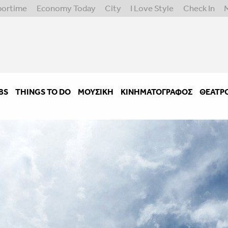
portime
Economy Today
City
I Love Style
Check In
BS
THINGS TO DO
ΜΟΥΣΙΚΉ
ΚΙΝΗΜΑΤΟΓΡΆΦΟΣ
ΘΈΑΤΡ