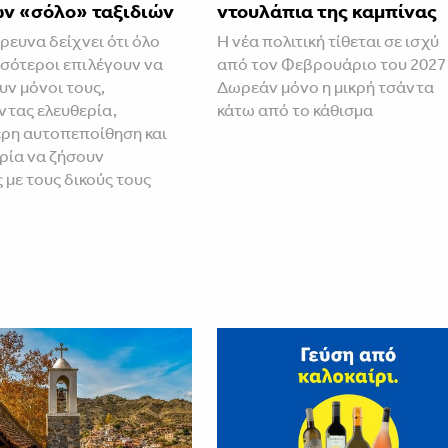
ων «σόλο» ταξιδιών
ντουλάπια της καμπίνας
ρευνα δείχνει ότι όλο
Η νέα πολιτική τίθεται σε ισχύ
σσότεροι επιλέγουν να
από τον Φεβρουάριο του 2027
υν μόνοι τους,
Δωρεάν μόνο η μικρή τσάντα
τας ελευθερία,
κάτω από το κάθισμα
ρη αυτοπεποίθηση και
ιρία να ζήσουν
 με τους δικούς τους