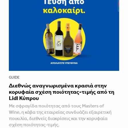
GUIDE
Διεθνώς αναγνωρισμένα κρασιά στην
κορυφαία σχέση ποιότητας-τιμής από τη
Lidl Κύπρου
Με σφραγίδα ποιότητας από τους Masters of
Wine, η κάβα της εταιρείας συνδυάζει εξαιρετική
ποικιλία, διεθνείς διακρίσεις και την κορυφαία
σχέση ποιότητας-τιμής.