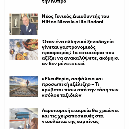
την Κύπρο
Νέος Γενικός Διευθυντής του
Hilton Nicosia ο Ilio Rodoni
Όταν ένα ελληνικό ξενοδοχείο
γίνεται γαστρονομικός
προορισμός: Τα εστιατόρια που
αξίζει να ανακαλύψετε, ακόμη κι
αν δεν μένετε εκεί
«Ελευθερία, ασφάλεια και
προσωπική εξέλιξη» – Τι
κρύβεται πίσω από την τάση των
«σόλο» ταξιδιών
Αεροπορική εταιρεία θα χρεώνει
και τις χειραποσκευές στα
ντουλάπια της καμπίνας