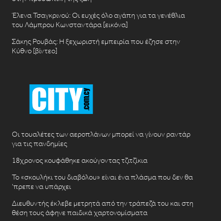
Έλενα Τσαγκρινού: Οι ευχές όλο αγάπη για τα γενέθλια
του Λάμπρου Κωνσταντάρα [εικόνα]
Σάκης Ρουβάς: Η ξεχωριστή εμπειρία που έζησε στην
Κύθνο [βίντεο]
Οι τουαλέτες των αεροπλάνων μπορεί να γίνουν ραντάρ
για τις πανδημίες
18χρονος κουφάθηκε ακούγοντας τζιτζίκια
Το «σκουλήκι του διαβόλου» είναι ένα πλάσμα που δεν θα
‘πρεπε να υπάρχει
Διευθυντής έκλεβε μετρητά από την τράπεζά του και στη
θέση τους άφηνε παιδικά χαρτονομίσματα