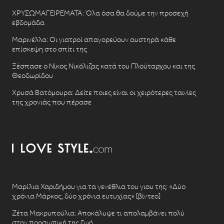
ΧΡΥΣΩΜΑΓΕΙΡΕΜΑΤΑ: Όλα όσα θα δούμε την προσεχή
εβδομάδα
Μαρινέλλα: Οι γιατροί απαγορεύουν αυστηρά κάθε
επίσκεψη στο σπίτι της
Ξέσπασε ο Νίκος Νικόλιζας κατά του Πλούταρχου και της
Θεοδωρίδου
Χρυσά Βατόμουρα: Δείτε ποιες είναι οι χειρότερες ταινίες
της χρονιάς που πέρασε
Μαρίλια Χαριδήμου για τα γενέθλια του γιου της: «Δύο
χρόνια Μάρκος, δύο χρόνια ευτυχίας» [βίντεο]
Ζέτα Μακρυπούλια: Αποκάλυψε τι απολαμβάνει πολύ
στην προσωπική της ζωή