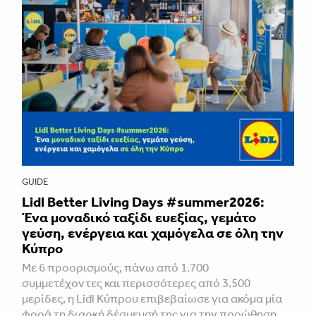
GUIDE
Lidl Better Living Days #summer2026:
Ένα μοναδικό ταξίδι ευεξίας, γεμάτο
γεύση, ενέργεια και χαμόγελα σε όλη την
Κύπρο
Με 6 προορισμούς, πάνω από 1.700
συμμετέχοντες και περισσότερες από 3.500
μερίδες, η Lidl Κύπρου επιβεβαίωσε για ακόμα μία
φορά τη διαρκή δέσμευσή της για την προώθηση