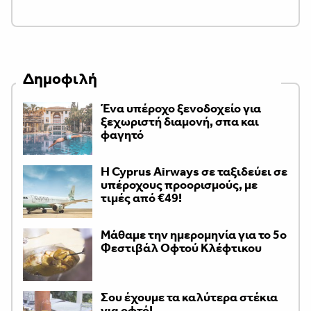
Δημοφιλή
Ένα υπέροχο ξενοδοχείο για
ξεχωριστή διαμονή, σπα και
φαγητό
H Cyprus Airways σε ταξιδεύει σε
υπέροχους προορισμούς, με
τιμές από €49!
Μάθαμε την ημερομηνία για το 5ο
Φεστιβάλ Οφτού Κλέφτικου
Σου έχουμε τα καλύτερα στέκια
για οφτό!