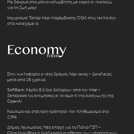
Με δάκρυα στα μάτια κολυμβητής με καρκίνο: «Ικετεύω
για τη ζωή μας»
Ισχυρισμοί Τατάρ περί παρέμβασης Όζελ στις «εκλογές»
στα κατεχόμενα
Στην κυκλοφορία ο νέος δρόμος Λάρνακας – Δεκέλειας
μετά από 26 χρόνια
SoftBank: Κέρδη 8,5 δισ. δολαρίων από την Intel –
Ξεπέρασε τις εκτιμήσεις εν αναμονή της εισαγωγής της
OpenAI
Καύσιμα και στέγαση κράτησαν τον πληθωρισμό στο
2,9%
Δήμος Λευκωσίας: Νέα εποχή για το Παλιό ΓΣΠ –
Ολοκληρώθηκε η διαδικασία ανάθεσης των υποστατικών