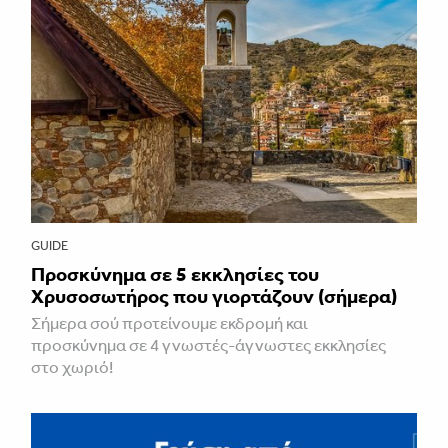
GUIDE
Προσκύνημα σε 5 εκκλησίες του
Χρυσοσωτήρος που γιορτάζουν (σήμερα)
Σήμερα σού προτείνουμε εκδρομή και
προσκύνημα σε 4 γνωστές-άγνωστες εκκλησίες
στο χωριό!