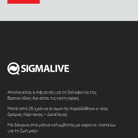
Απολογείται ο Αφγανός για τη δολοφονία της
Βρετανίδας-Αρνείται τις κατηγορίες
Μετά από 26 χρόνια αναμονής παραδόθηκε ο νέος
δρόμος Λάρνακας – Δεκέλειας
Με δάκρυα στα μάτια κολυμβητής με καρκίνο: «Ικετεύω
για τη ζωή μας»