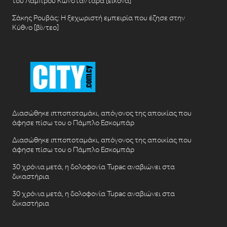
του Λάμπρου Κωνσταντάρα [εικόνα]
Σάκης Ρουβάς: Η ξεχωριστή εμπειρία που έζησε στην
Κύθνο [βίντεο]
Διασώθηκε ιπποποταμάκι, απόγονος της αποικίας που
άφησε πίσω του ο Πάμπλο Εσκομπάρ
Διασώθηκε ιπποποταμάκι, απόγονος της αποικίας που
άφησε πίσω του ο Πάμπλο Εσκομπάρ
30 χρόνια μετά, η δολοφονία Tupac αναβιώνει στα
δικαστήρια
30 χρόνια μετά, η δολοφονία Tupac αναβιώνει στα
δικαστήρια