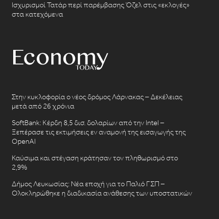
Ισχυρισμοί Τατάρ περί παρέμβασης Όζελ στις «εκλογές»
στα κατεχόμενα
Στην κυκλοφορία ο νέος δρόμος Λάρνακας – Δεκέλειας
μετά από 26 χρόνια
SoftBank: Κέρδη 8,5 δισ. δολαρίων από την Intel –
Ξεπέρασε τις εκτιμήσεις εν αναμονή της εισαγωγής της
OpenAI
Καύσιμα και στέγαση κράτησαν τον πληθωρισμό στο
2,9%
Δήμος Λευκωσίας: Νέα εποχή για το Παλιό ΓΣΠ –
Ολοκληρώθηκε η διαδικασία ανάθεσης των υποστατικών