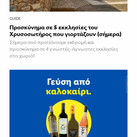
GUIDE
Προσκύνημα σε 5 εκκλησίες του
Χρυσοσωτήρος που γιορτάζουν (σήμερα)
Σήμερα σού προτείνουμε εκδρομή και
προσκύνημα σε 4 γνωστές-άγνωστες εκκλησίες
στο χωριό!