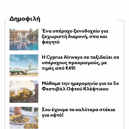
Δημοφιλή
Ένα υπέροχο ξενοδοχείο για
ξεχωριστή διαμονή, σπα και
φαγητό
H Cyprus Airways σε ταξιδεύει σε
υπέροχους προορισμούς, με
τιμές από €49!
Μάθαμε την ημερομηνία για το 5ο
Φεστιβάλ Οφτού Κλέφτικου
Σου έχουμε τα καλύτερα στέκια
για οφτό!