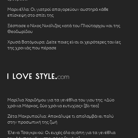
Μαρινέλλα: Οι γιατροί απαγορεύουν αυστηρά κάθε
επίσκεψη στο σπίτι της
Ξέσπασε ο Νίκος Νικόλιζας κατά του Πλούταρχου και της
Θεοδωρίδου
Χρυσά Βατόμουρα: Δείτε ποιες είναι οι χειρότερες ταινίες
της χρονιάς που πέρασε
Μαρίλια Χαριδήμου για τα γενέθλια του γιου της: «Δύο
χρόνια Μάρκος, δύο χρόνια ευτυχίας» [βίντεο]
Ζέτα Μακρυπούλια: Αποκάλυψε τι απολαμβάνει πολύ
στην προσωπική της ζωή
Έλενα Τσαγκρινού: Οι ευχές όλο αγάπη για τα γενέθλια