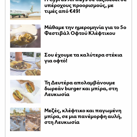
υπέροχους προορισμούς, με
τιμές από €49!
Μάθαμε την ημερομηνία για το 5ο
Φεστιβάλ Οφτού Κλέφτικου
Σου έχουμε τα καλύτερα στέκια
για οφτό!
Τη Δευτέρα απολαμβάνουμε
δωρεάν burger και μπίρα, στη
Λευκωσία
Μεζές, κλέφτικο και παγωμένη
μπίρα, σε μια πανέμορφη αυλή,
στη Λευκωσία