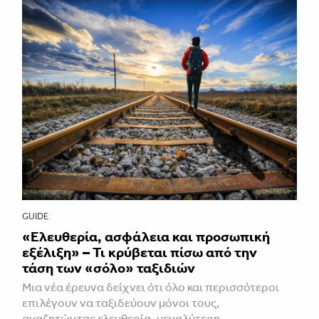
GUIDE
«Ελευθερία, ασφάλεια και προσωπική
εξέλιξη» – Τι κρύβεται πίσω από την
τάση των «σόλο» ταξιδιών
Μια νέα έρευνα δείχνει ότι όλο και περισσότεροι
επιλέγουν να ταξιδεύουν μόνοι τους,
αναζητώντας ελευθερία, μεγαλύτερη