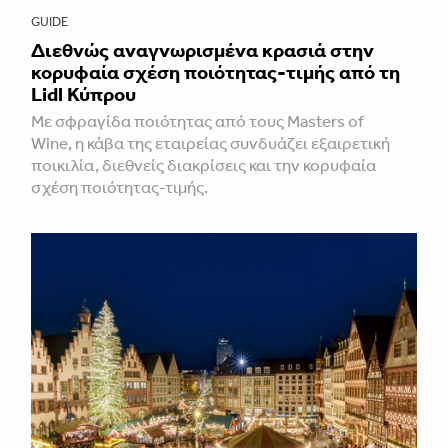
GUIDE
Διεθνώς αναγνωρισμένα κρασιά στην
κορυφαία σχέση ποιότητας-τιμής από τη
Lidl Κύπρου
Με σφραγίδα ποιότητας από τους Masters of
Wine, η κάβα της εταιρείας συνδυάζει εξαιρετική
ποικιλία, διεθνείς διακρίσεις και την κορυφαία
σχέση ποιότητας-τιμής.