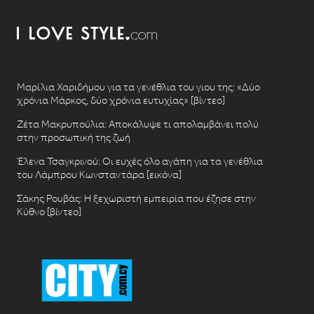
Μαρίλια Χαριδήμου για τα γενέθλια του γιου της: «Δύο
χρόνια Μάρκος, δύο χρόνια ευτυχίας» [βίντεο]
Ζέτα Μακρυπούλια: Αποκάλυψε τι απολαμβάνει πολύ
στην προσωπική της ζωή
Έλενα Τσαγκρινού: Οι ευχές όλο αγάπη για τα γενέθλια
του Λάμπρου Κωνσταντάρα [εικόνα]
Σάκης Ρουβάς: Η ξεχωριστή εμπειρία που έζησε στην
Κύθνο [βίντεο]