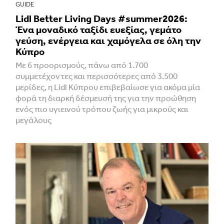
GUIDE
Lidl Better Living Days #summer2026:
Ένα μοναδικό ταξίδι ευεξίας, γεμάτο
γεύση, ενέργεια και χαμόγελα σε όλη την
Κύπρο
Με 6 προορισμούς, πάνω από 1.700
συμμετέχοντες και περισσότερες από 3.500
μερίδες, η Lidl Κύπρου επιβεβαίωσε για ακόμα μία
φορά τη διαρκή δέσμευσή της για την προώθηση
ενός πιο υγιεινού τρόπου ζωής για μικρούς και
μεγάλους