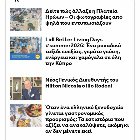
Δείτε πώς άλλαξε η Πλατεία
Ηρώων – Οι φωτογραφίες από
ψηλά που εντυπωσιάζουν
Lidl Better Living Days
#summer2026: Ένα μοναδικό
ταξίδι ευεξίας, γεμάτο γεύση,
ενέργεια και χαμόγελα σε όλη
την Κύπρο
Νέος Γενικός Διευθυντής του
Hilton Nicosia ο Ilio Rodoni
Όταν ένα ελληνικό ξενοδοχείο
γίνεται γαστρονομικός
προορισμός: Τα εστιατόρια που
αξίζει να ανακαλύψετε, ακόμη κι
αν δεν μένετε εκεί