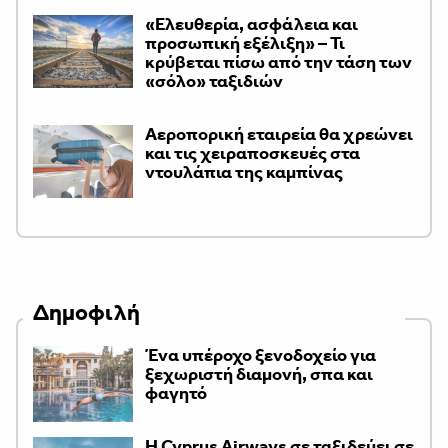
«Ελευθερία, ασφάλεια και
προσωπική εξέλιξη» – Τι
κρύβεται πίσω από την τάση των
«σόλο» ταξιδιών
Αεροπορική εταιρεία θα χρεώνει
και τις χειραποσκευές στα
ντουλάπια της καμπίνας
Δημοφιλή
Ένα υπέροχο ξενοδοχείο για
ξεχωριστή διαμονή, σπα και
φαγητό
H Cyprus Airways σε ταξιδεύει σε