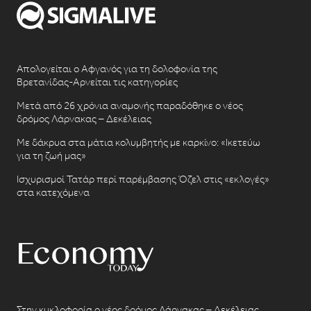
Απολογείται ο Αφγανός για τη δολοφονία της
Βρετανίδας-Αρνείται τις κατηγορίες
Μετά από 26 χρόνια αναμονής παραδόθηκε ο νέος
δρόμος Λάρνακας – Δεκέλειας
Με δάκρυα στα μάτια κολυμβητής με καρκίνο: «Ικετεύω
για τη ζωή μας»
Ισχυρισμοί Τατάρ περί παρέμβασης Όζελ στις «εκλογές»
στα κατεχόμενα
Στην κυκλοφορία ο νέος δρόμος Λάρνακας – Δεκέλειας