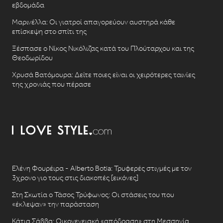
εβδομάδα
Μαρινέλλα: Οι γιατροί απαγορεύουν αυστηρά κάθε
επίσκεψη στο σπίτι της
Ξέσπασε ο Νίκος Νικόλιζας κατά του Πλούταρχου και της
Θεοδωρίδου
Χρυσά Βατόμουρα: Δείτε ποιες είναι οι χειρότερες ταινίες
της χρονιάς που πέρασε
Ελένη Φουρέιρα - Alberto Botia: Τρυφερές στιγμές με τον
3χρονο γιο τους στις διακοπές [εικόνες]
Στη Σκωτία ο Τάσος Τρύφωνος: Οι στάσεις του που
«έκλεψαν» την παράσταση
Κάτια Σάββα: Οικογενειακή «απόδραση» στη Μεσσηνία