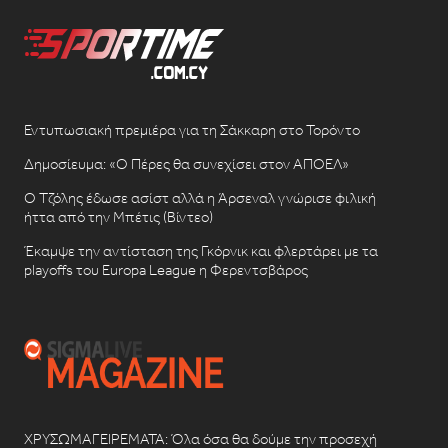
Εντυπωσιακή πρεμιέρα για τη Σάκκαρη στο Τορόντο
Δημοσίευμα: «Ο Πέρες θα συνεχίσει στον ΑΠΟΕΛ»
Ο Τζόλης έδωσε ασίστ αλλά η Άρσεναλ γνώρισε φιλική
ήττα από την Μπέτις (Βίντεο)
Έκαμψε την αντίσταση της Γκόρνικ και φλερτάρει με τα
playoffs του Europa League η Φερεντσβάρος
ΧΡΥΣΩΜΑΓΕΙΡΕΜΑΤΑ: Όλα όσα θα δούμε την προσεχή