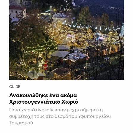
GUIDE
Ανακοινώθηκε ένα ακόμα
Χριστουγεννιάτικο Χωριό
Ποια χωριά ανακοίνωσαν μέχρι σήμερα τη
συμμετοχή τους στο θεσμό του Υφυπουργείου
Τουρισμού