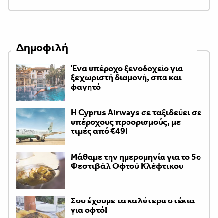
Δημοφιλή
Ένα υπέροχο ξενοδοχείο για
ξεχωριστή διαμονή, σπα και
φαγητό
H Cyprus Airways σε ταξιδεύει σε
υπέροχους προορισμούς, με
τιμές από €49!
Μάθαμε την ημερομηνία για το 5ο
Φεστιβάλ Οφτού Κλέφτικου
Σου έχουμε τα καλύτερα στέκια
για οφτό!