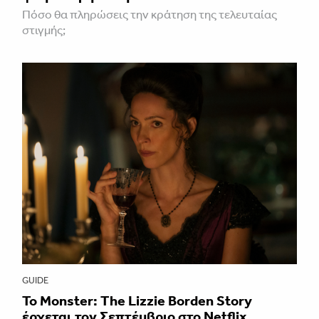
Πόσο θα πληρώσεις την κράτηση της τελευταίας
στιγμής;
GUIDE
Το Monster: The Lizzie Borden Story
έρχεται τον Σεπτέμβριο στο Netflix