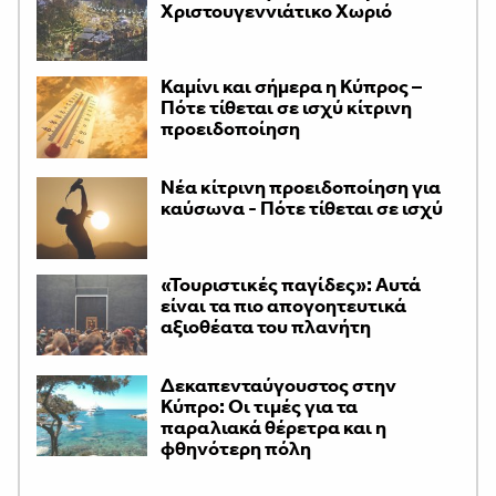
Χριστουγεννιάτικο Χωριό
Καμίνι και σήμερα η Κύπρος –
Πότε τίθεται σε ισχύ κίτρινη
προειδοποίηση
Νέα κίτρινη προειδοποίηση για
καύσωνα - Πότε τίθεται σε ισχύ
«Τουριστικές παγίδες»: Αυτά
είναι τα πιο απογοητευτικά
αξιοθέατα του πλανήτη
Δεκαπενταύγουστος στην
Κύπρο: Οι τιμές για τα
παραλιακά θέρετρα και η
φθηνότερη πόλη