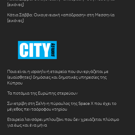
[εικόνες]
Κάτια Σάββα: Οικογενειακή «απόδραση» στη Μεσσηνία
[εικόνες]
Ποια είναι η ισραηλινή εταιρεία που συνεργάζεται με
(ευαίσθητες) δημόσιες και δημοτικές υπηρεσίες της
Κύπρου
Τα ποτάμια της Ευρώπης στερεύουν
Συνετρίβη στη Σελήνη πύραυλος της Space X που έχει το
μέγεθος πενταόροφου κτηρίου
Εταιρεία λανσάρει μπλουζάκι που δεν χρειάζεται πλύσιμο
για έως και ένα μήνα