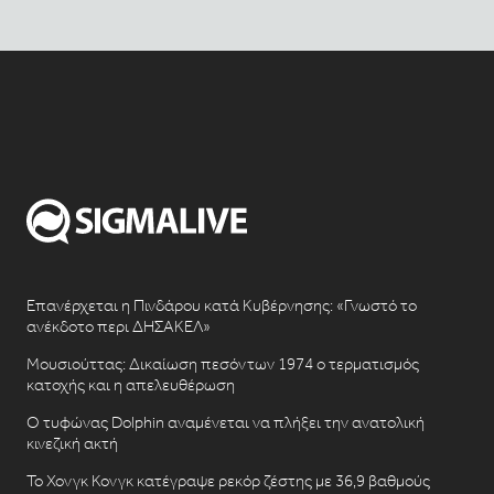
Επανέρχεται η Πινδάρου κατά Κυβέρνησης: «Γνωστό το
ανέκδοτο περι ΔΗΣΑΚΕΛ»
Μουσιούττας: Δικαίωση πεσόντων 1974 ο τερματισμός
κατοχής και η απελευθέρωση
Ο τυφώνας Dolphin αναμένεται να πλήξει την ανατολική
κινεζική ακτή
Το Χονγκ Κονγκ κατέγραψε ρεκόρ ζέστης με 36,9 βαθμούς