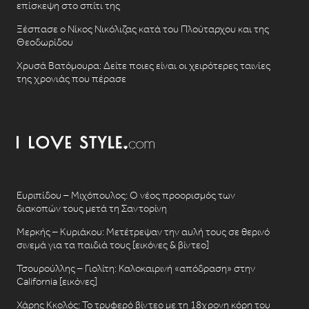
επίσκεψη στο σπίτι της
Ξέσπασε ο Νίκος Νικόλιζας κατά του Πλούταρχου και της
Θεοδωρίδου
Χρυσά Βατόμουρα: Δείτε ποιες είναι οι χειρότερες ταινίες
της χρονιάς που πέρασε
Ευριπίδου – Μιχόπουλος: Ο νέος προορισμός των
διακοπών τους μετά τη Σαντορίνη
Μερκής – Κυριάκου: Μετέτρεψαν την αυλή τους σε θερινό
σινεμά για τα παιδιά τους [εικόνες & βίντεο]
Τσουρούλλης – Γιολίτη: Καλοκαιρινή «απόδραση» στην
California [εικόνες]
Χάρης Κκολός: Το τρυφερό βίντεο με τη 18χρονη κόρη του