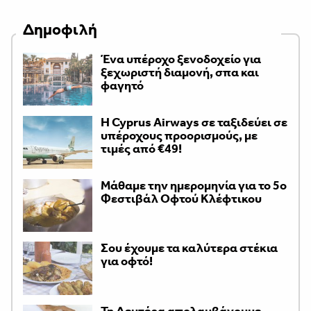
Δημοφιλή
Ένα υπέροχο ξενοδοχείο για
ξεχωριστή διαμονή, σπα και
φαγητό
H Cyprus Airways σε ταξιδεύει σε
υπέροχους προορισμούς, με
τιμές από €49!
Μάθαμε την ημερομηνία για το 5ο
Φεστιβάλ Οφτού Κλέφτικου
Σου έχουμε τα καλύτερα στέκια
για οφτό!
Τη Δευτέρα απολαμβάνουμε