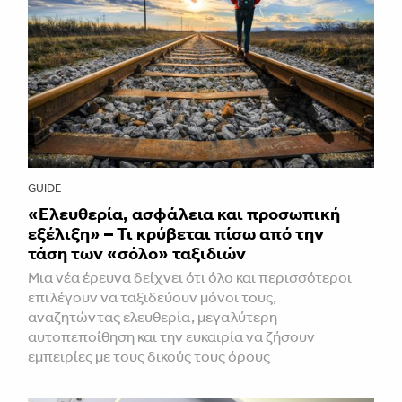
GUIDE
«Ελευθερία, ασφάλεια και προσωπική
εξέλιξη» – Τι κρύβεται πίσω από την
τάση των «σόλο» ταξιδιών
Μια νέα έρευνα δείχνει ότι όλο και περισσότεροι
επιλέγουν να ταξιδεύουν μόνοι τους,
αναζητώντας ελευθερία, μεγαλύτερη
αυτοπεποίθηση και την ευκαιρία να ζήσουν
εμπειρίες με τους δικούς τους όρους