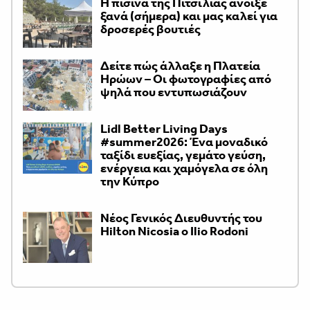
Η πισίνα της Πιτσιλιάς άνοιξε
ξανά (σήμερα) και μας καλεί για
δροσερές βουτιές
Δείτε πώς άλλαξε η Πλατεία
Ηρώων – Οι φωτογραφίες από
ψηλά που εντυπωσιάζουν
Lidl Better Living Days
#summer2026: Ένα μοναδικό
ταξίδι ευεξίας, γεμάτο γεύση,
ενέργεια και χαμόγελα σε όλη
την Κύπρο
Νέος Γενικός Διευθυντής του
Hilton Nicosia ο Ilio Rodoni