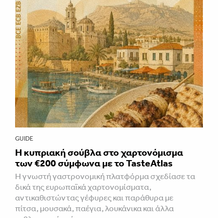
GUIDE
Η κυπριακή σούβλα στο χαρτονόμισμα
των €200 σύμφωνα με το TasteAtlas
Η γνωστή γαστρονομική πλατφόρμα σχεδίασε τα
δικά της ευρωπαϊκά χαρτονομίσματα,
αντικαθιστώντας γέφυρες και παράθυρα με
πίτσα, μουσακά, παέγια, λουκάνικα και άλλα