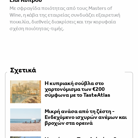
Με σφραγίδα ποιότητας από τους Masters of
Wine, η κάβα της εταιρείας συνδυάζει εξαιρετική
ποικιλία, διεθνείς διακρίσεις και την κορυφαία
σχέση ποιότητας-τιμής.
Σχετικά
Η κυπριακή σούβλα στο
χαρτονόμισμα των €200
σύμφωνα με το TasteAtlas
Μικρή ανάσα από τη ζέστη -
Ενδεχόμενο ισχυρών ανέμων και
βροχών στα ορεινά