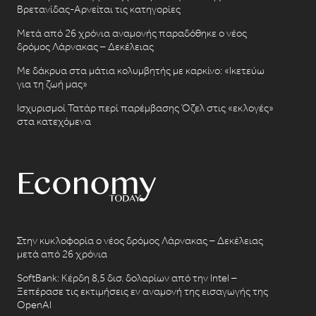
Βρετανίδας-Αρνείται τις κατηγορίες
Μετά από 26 χρόνια αναμονής παραδόθηκε ο νέος
δρόμος Λάρνακας – Δεκέλειας
Με δάκρυα στα μάτια κολυμβητής με καρκίνο: «Ικετεύω
για τη ζωή μας»
Ισχυρισμοί Τατάρ περί παρέμβασης Όζελ στις «εκλογές»
στα κατεχόμενα
Στην κυκλοφορία ο νέος δρόμος Λάρνακας – Δεκέλειας
μετά από 26 χρόνια
SoftBank: Κέρδη 8,5 δισ. δολαρίων από την Intel –
Ξεπέρασε τις εκτιμήσεις εν αναμονή της εισαγωγής της
OpenAI