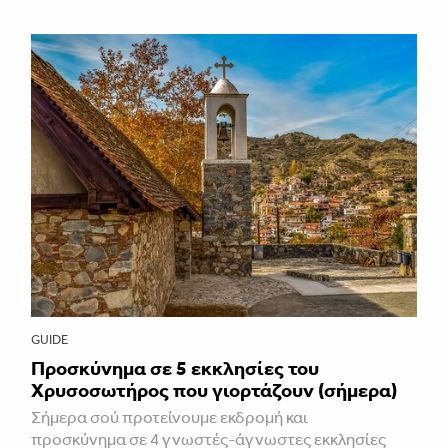
GUIDE
Προσκύνημα σε 5 εκκλησίες του
Χρυσοσωτήρος που γιορτάζουν (σήμερα)
Σήμερα σού προτείνουμε εκδρομή και
προσκύνημα σε 4 γνωστές-άγνωστες εκκλησίες