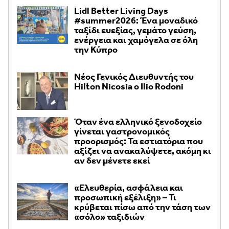
Lidl Better Living Days
#summer2026: Ένα μοναδικό
ταξίδι ευεξίας, γεμάτο γεύση,
ενέργεια και χαμόγελα σε όλη
την Κύπρο
Νέος Γενικός Διευθυντής του
Hilton Nicosia ο Ilio Rodoni
Όταν ένα ελληνικό ξενοδοχείο
γίνεται γαστρονομικός
προορισμός: Τα εστιατόρια που
αξίζει να ανακαλύψετε, ακόμη κι
αν δεν μένετε εκεί
«Ελευθερία, ασφάλεια και
προσωπική εξέλιξη» – Τι
κρύβεται πίσω από την τάση των
«σόλο» ταξιδιών