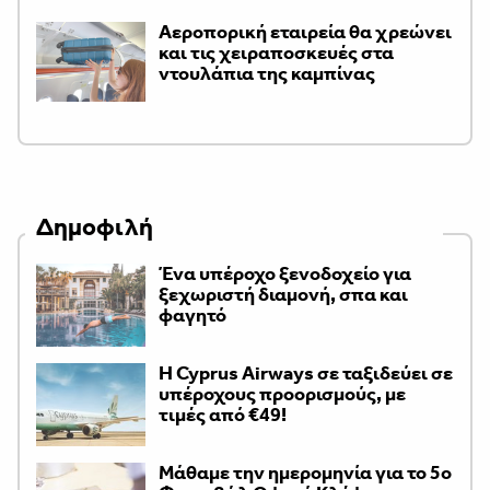
Αεροπορική εταιρεία θα χρεώνει
και τις χειραποσκευές στα
ντουλάπια της καμπίνας
Δημοφιλή
Ένα υπέροχο ξενοδοχείο για
ξεχωριστή διαμονή, σπα και
φαγητό
H Cyprus Airways σε ταξιδεύει σε
υπέροχους προορισμούς, με
τιμές από €49!
Μάθαμε την ημερομηνία για το 5ο