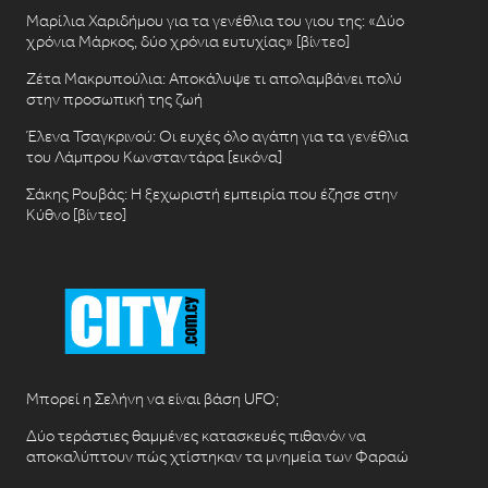
Μαρίλια Χαριδήμου για τα γενέθλια του γιου της: «Δύο
χρόνια Μάρκος, δύο χρόνια ευτυχίας» [βίντεο]
Ζέτα Μακρυπούλια: Αποκάλυψε τι απολαμβάνει πολύ
στην προσωπική της ζωή
Έλενα Τσαγκρινού: Οι ευχές όλο αγάπη για τα γενέθλια
του Λάμπρου Κωνσταντάρα [εικόνα]
Σάκης Ρουβάς: Η ξεχωριστή εμπειρία που έζησε στην
Κύθνο [βίντεο]
Μπορεί η Σελήνη να είναι βάση UFO;
Δύο τεράστιες θαμμένες κατασκευές πιθανόν να
αποκαλύπτουν πώς χτίστηκαν τα μνημεία των Φαραώ