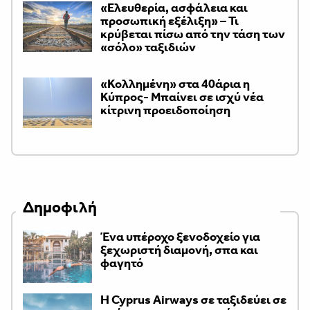
«Ελευθερία, ασφάλεια και
προσωπική εξέλιξη» – Τι
κρύβεται πίσω από την τάση των
«σόλο» ταξιδιών
«Κολλημένη» στα 40άρια η
Κύπρος- Μπαίνει σε ισχύ νέα
κίτρινη προειδοποίηση
Δημοφιλή
Ένα υπέροχο ξενοδοχείο για
ξεχωριστή διαμονή, σπα και
φαγητό
H Cyprus Airways σε ταξιδεύει σε