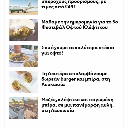
υπέροχους προορισμούς, με
τιμές από €49!
Μάθαμε την ημερομηνία για το 5ο
Φεστιβάλ Οφτού Κλέφτικου
Σου έχουμε τα καλύτερα στέκια
για οφτό!
Τη Δευτέρα απολαμβάνουμε
δωρεάν burger και μπίρα, στη
Λευκωσία
Μεζές, κλέφτικο και παγωμένη
μπίρα, σε μια πανέμορφη αυλή,
στη Λευκωσία