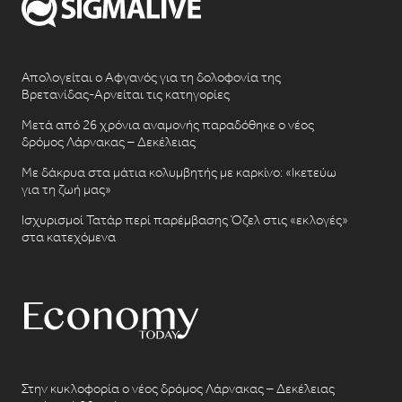
Απολογείται ο Αφγανός για τη δολοφονία της
Βρετανίδας-Αρνείται τις κατηγορίες
Μετά από 26 χρόνια αναμονής παραδόθηκε ο νέος
δρόμος Λάρνακας – Δεκέλειας
Με δάκρυα στα μάτια κολυμβητής με καρκίνο: «Ικετεύω
για τη ζωή μας»
Ισχυρισμοί Τατάρ περί παρέμβασης Όζελ στις «εκλογές»
στα κατεχόμενα
Στην κυκλοφορία ο νέος δρόμος Λάρνακας – Δεκέλειας