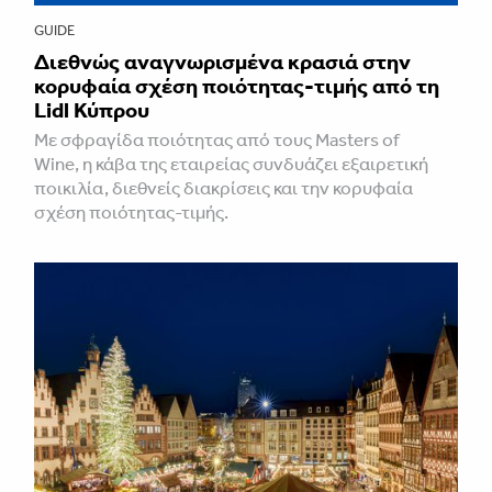
GUIDE
Διεθνώς αναγνωρισμένα κρασιά στην
κορυφαία σχέση ποιότητας-τιμής από τη
Lidl Κύπρου
Με σφραγίδα ποιότητας από τους Masters of
Wine, η κάβα της εταιρείας συνδυάζει εξαιρετική
ποικιλία, διεθνείς διακρίσεις και την κορυφαία
σχέση ποιότητας-τιμής.