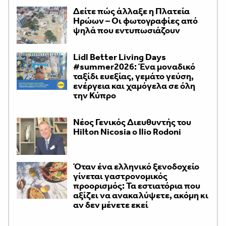
Δείτε πώς άλλαξε η Πλατεία
Ηρώων – Οι φωτογραφίες από
ψηλά που εντυπωσιάζουν
Lidl Better Living Days
#summer2026: Ένα μοναδικό
ταξίδι ευεξίας, γεμάτο γεύση,
ενέργεια και χαμόγελα σε όλη
την Κύπρο
Νέος Γενικός Διευθυντής του
Hilton Nicosia ο Ilio Rodoni
Όταν ένα ελληνικό ξενοδοχείο
γίνεται γαστρονομικός
προορισμός: Τα εστιατόρια που
αξίζει να ανακαλύψετε, ακόμη κι
αν δεν μένετε εκεί