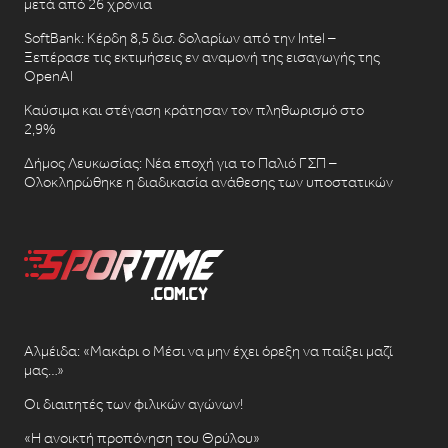
μετά από 26 χρόνια
SoftBank: Κέρδη 8,5 δισ. δολαρίων από την Intel –
Ξεπέρασε τις εκτιμήσεις εν αναμονή της εισαγωγής της
OpenAI
Καύσιμα και στέγαση κράτησαν τον πληθωρισμό στο
2,9%
Δήμος Λευκωσίας: Νέα εποχή για το Παλιό ΓΣΠ –
Ολοκληρώθηκε η διαδικασία ανάθεσης των υποστατικών
Αλμέιδα: «Μακάρι ο Μέσι να μην έχει όρεξη να παίξει μαζί
μας…»
Οι διαιτητές των φιλικών αγώνων!
«Η ανοικτή προπόνηση του Θρύλου»