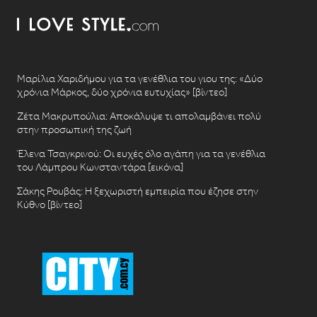
Μαρίλια Χαριδήμου για τα γενέθλια του γιου της: «Δύο
χρόνια Μάρκος, δύο χρόνια ευτυχίας» [βίντεο]
Ζέτα Μακρυπούλια: Αποκάλυψε τι απολαμβάνει πολύ
στην προσωπική της ζωή
Έλενα Τσαγκρινού: Οι ευχές όλο αγάπη για τα γενέθλια
του Λάμπρου Κωνσταντάρα [εικόνα]
Σάκης Ρουβάς: Η ξεχωριστή εμπειρία που έζησε στην
Κύθνο [βίντεο]