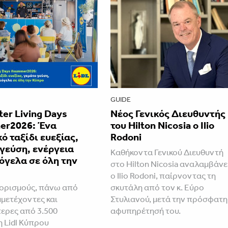
GUIDE
tter Living Days
Νέος Γενικός Διευθυντής
r2026: Ένα
του Hilton Nicosia ο Ilio
ό ταξίδι ευεξίας,
Rodoni
γεύση, ενέργεια
Καθήκοντα Γενικού Διευθυντή
όγελα σε όλη την
στο Hilton Nicosia αναλαμβάνε
ο Ilio Rodoni, παίρνοντας τη
ορισμούς, πάνω από
σκυτάλη από τον κ. Εύρο
μμετέχοντες και
Στυλιανού, μετά την πρόσφατη
ερες από 3.500
αφυπηρέτησή του.
η Lidl Κύπρου