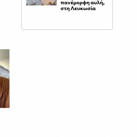
πανέμορφη αυλή,
στη Λευκωσία