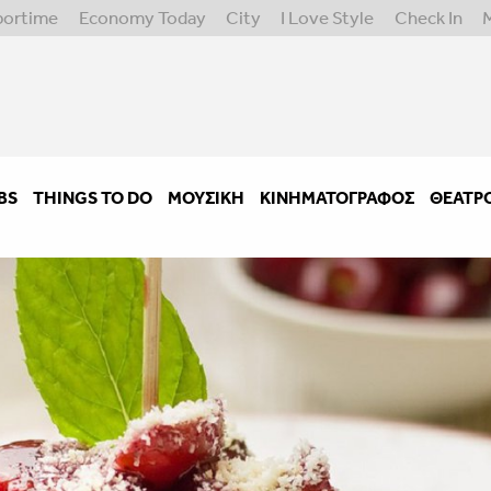
portime
Economy Today
City
I Love Style
Check In
BS
THINGS TO DO
ΜΟΥΣΙΚΉ
ΚΙΝΗΜΑΤΟΓΡΆΦΟΣ
ΘΈΑΤΡ