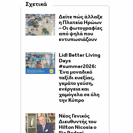
Σχετικά
Δείτε πώς άλλαξε
η Πλατεία Ηρώων
– Οι φωτογραφίες
από ψηλά που
εντυπωσιάζουν
Lidl Better Living
Days
#summer2026:
Ένα μοναδικό
ταξίδι ευεξίας,
γεμάτο γεύση,
ενέργεια και
χαμόγελα σε όλη
την Κύπρο
Νέος Γενικός
Διευθυντής του
Hilton Nicosia ο
Ilio Rodoni