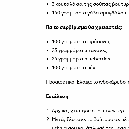
3 κουταλάκια της σούπας βούτυ
150 γραμμάρια γάλα αμυγδάλου
Για το σερβίρισμα θα χρειαστείς:
100 γραμμάρια φράουλες
25 γραμμάρια μπανάνες
25 γραμμάρια blueberries
100 γραμμάρια μέλι
Προαιρετικό: Ελάχιστο ινδοκάρυδο,
Εκτέλεση:
Αρχικά, χτύπησε στο μπλέντερ τι
Μετά, ζέστανε το βούτυρο σε μέ
μείγμα σου και άπλωσέ τες μέσα 