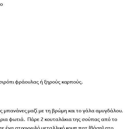
ρο
 σιρόπι φράουλας ή ξηρούς καρπούς.
ς μπανάνες μαζί με τη βρώμη και το γάλα αμυγδάλου.
τρια φωτιά. Πάρε 2 κουταλάκια της σούπας από το
σε ένα στρογγυλό μεταλλικό κουπ πατ (βάση) στο