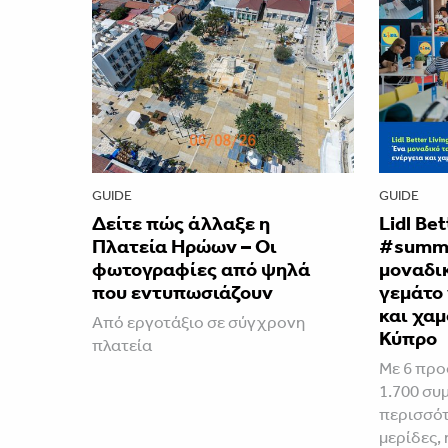
GUIDE
GUIDE
Δείτε πώς άλλαξε η
Lidl Be
Πλατεία Ηρώων – Οι
#summe
φωτογραφίες από ψηλά
μοναδικ
που εντυπωσιάζουν
γεμάτο 
και χαμ
Από εργοτάξιο σε σύγχρονη
Κύπρο
πλατεία
Με 6 προ
1.700 συ
περισσότ
μερίδες, 