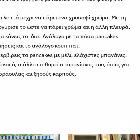
α λεπτά μέχρι να πάρει ένα χρυσαφί χρώμα. Με τη
γύρισε το ώστε να πάρει χρώμα και η άλλη πλευρά.
να κάνεις το ίδιο. Ανάλογα με τα πόσα pancakes
ιήσεις και το ανάλογο κουπ πατ.
σερβίρεις τα pancakes με μέλι, ελάχιστες μπανάνες,
 και ό, τι άλλο επιθυμεί ο ουρανίσκος σου, όπως για
 φράουλας και ξηρούς καρπούς.