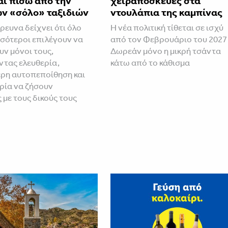
αι πίσω από την
χειραποσκευές στα
ων «σόλο» ταξιδιών
ντουλάπια της καμπίνας
ρευνα δείχνει ότι όλο
Η νέα πολιτική τίθεται σε ισχύ
σσότεροι επιλέγουν να
από τον Φεβρουάριο του 2027
υν μόνοι τους,
Δωρεάν μόνο η μικρή τσάντα
τας ελευθερία,
κάτω από το κάθισμα
ρη αυτοπεποίθηση και
ιρία να ζήσουν
 με τους δικούς τους