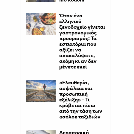
Όταν ένα
ελληνικό
ξενοδοχείο γίνεται
γαστρονομικός
προορισμός: Τα
εστιατόρια που
αξίζει να
ανακαλύψετε,
ακόμη κι αν δεν
μένετε εκεί
«Ελευθερία,
ασφάλεια και
προσωπική
εξέλιξη» – Τι
κρύβεται πίσω
από την τάση των
«σόλο» ταξιδιών
Αεροπορική