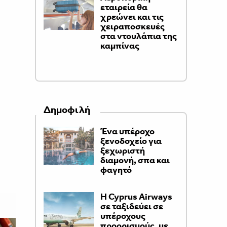
εταιρεία θα
χρεώνει και τις
χειραποσκευές
στα ντουλάπια της
καμπίνας
Δημοφιλή
Ένα υπέροχο
ξενοδοχείο για
ξεχωριστή
διαμονή, σπα και
φαγητό
H Cyprus Airways
σε ταξιδεύει σε
υπέροχους
προορισμούς, με