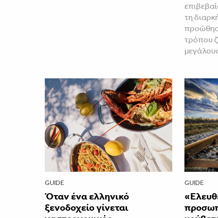
επιβεβαί
τη διαρκ
προώθηση
τρόπου ζ
μεγάλου
GUIDE
GUIDE
Όταν ένα ελληνικό
«Ελευθ
ξενοδοχείο γίνεται
προσωπι