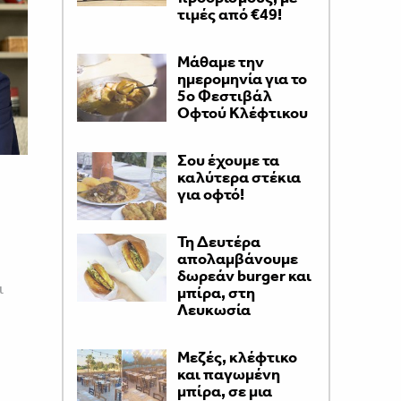
τιμές από €49!
Μάθαμε την
ημερομηνία για το
5ο Φεστιβάλ
Οφτού Κλέφτικου
Σου έχουμε τα
καλύτερα στέκια
για οφτό!
Τη Δευτέρα
απολαμβάνουμε
δωρεάν burger και
ι
μπίρα, στη
Λευκωσία
Μεζές, κλέφτικο
και παγωμένη
μπίρα, σε μια