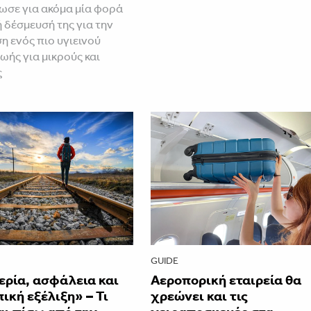
ωσε για ακόμα μία φορά
ή δέσμευσή της για την
 ενός πιο υγιεινού
ωής για μικρούς και
ς
GUIDE
ερία, ασφάλεια και
Αεροπορική εταιρεία θα
κή εξέλιξη» – Τι
χρεώνει και τις