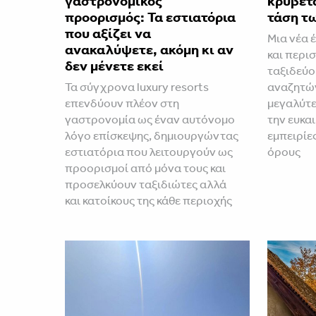
γαστρονομικός
κρύβετ
προορισμός: Τα εστιατόρια
τάση τ
που αξίζει να
Μια νέα έ
ανακαλύψετε, ακόμη κι αν
και περι
δεν μένετε εκεί
ταξιδεύο
Τα σύγχρονα luxury resorts
αναζητών
επενδύουν πλέον στη
μεγαλύτε
γαστρονομία ως έναν αυτόνομο
την ευκα
λόγο επίσκεψης, δημιουργώντας
εμπειρίες
εστιατόρια που λειτουργούν ως
όρους
προορισμοί από μόνα τους και
προσελκύουν ταξιδιώτες αλλά
και κατοίκους της κάθε περιοχής