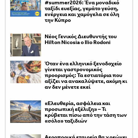
#summer2026: Ένα μοναδικό
ταξίδι ευεξίας, γεμάτο γεύση,
ενέργεια και χαμόγελα σε όλη
την Κύπρο
Νέος Γενικός Διευθυντής του
Hilton Nicosia ο Ilio Rodoni
Όταν ένα ελληνικό ξενοδοχείο
γίνεται γαστρονομικός
προορισμός: Τα εστιατόρια που
αξίζει να ανακαλύψετε, ακόμη κι
αν δεν μένετε εκεί
«Ελευθερία, ασφάλεια και
προσωπική εξέλιξη» – Τι
κρύβεται πίσω από την τάση των
«σόλο» ταξιδιών
Αεροπορική εταιρεία θα χρεώνει