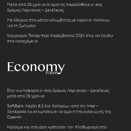
Μετά από 26 χρόνια αναμονής παραδόθηκε ο νέος
δρόμος Λάρνακας – Δεκέλειας
Με δάκρυα στα μάτια κολυμβητής με καρκίνο: «Ικετεύω
για τη ζωή μας»
Ισχυρισμοί Τατάρ περί παρέμβασης Όζελ στις «εκλογές»
στα κατεχόμενα
Στην κυκλοφορία ο νέος δρόμος Λάρνακας – Δεκέλειας
μετά από 26 χρόνια
SoftBank: Κέρδη 8,5 δισ. δολαρίων από την Intel –
Ξεπέρασε τις εκτιμήσεις εν αναμονή της εισαγωγής της
OpenAI
Καύσιμα και στέγαση κράτησαν τον πληθωρισμό στο