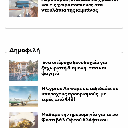
και τις χειραποσκευές στα
ντουλάπια της καμπίνας
Δημοφιλή
Ένα υπέροχο ξενοδοχείο για
ξεχωριστή διαμονή, σπα και
φαγητό
H Cyprus Airways σε ταξιδεύει σε
υπέροχους προορισμούς, με
τιμές από €49!
Μάθαμε την ημερομηνία για το 5ο
Φεστιβάλ Οφτού Κλέφτικου