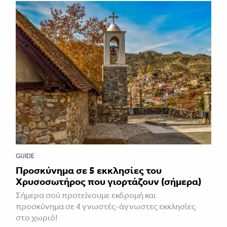
GUIDE
Προσκύνημα σε 5 εκκλησίες του
Χρυσοσωτήρος που γιορτάζουν (σήμερα)
Σήμερα σού προτείνουμε εκδρομή και
προσκύνημα σε 4 γνωστές-άγνωστες εκκλησίες
στο χωριό!