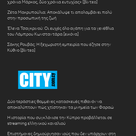
χρόνια Μάρκος, δύο χρόνια ευτυχίας» [βίντεο]
Ζέτα Μακρυπούλια: Αποκάλυψε τι απολαμβάνει πολύ
στην προσωπική της ζωή
Έλενα Τσαγκρινού: Οι ευχές όλο αγάπη για τα γενέθλια
του Λάμπρου Κωνσταντάρα [εικόνα]
Σάκης Ρουβάς: Η ξεχωριστή εμπειρία που έζησε στην
Κύθνο [βίντεο]
Δύο τεράστιες θαμμένες κατασκευές πιθανόν να
αποκαλύπτουν πώς χτίστηκαν τα μνημεία των Φαραώ
Η ιστορία που συγκλόνισε την Κύπρο προβάλλεται σε
streaming ελληνικού καναλιού
Επιστήμονες δημιούργησαν ιούς που δεν υπάρχουν στη