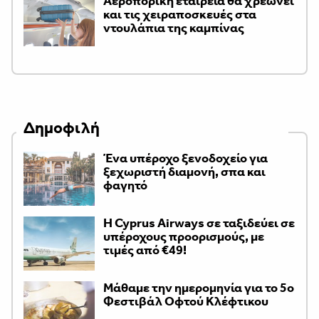
Αεροπορική εταιρεία θα χρεώνει
και τις χειραποσκευές στα
ντουλάπια της καμπίνας
Δημοφιλή
Ένα υπέροχο ξενοδοχείο για
ξεχωριστή διαμονή, σπα και
φαγητό
H Cyprus Airways σε ταξιδεύει σε
υπέροχους προορισμούς, με
τιμές από €49!
Μάθαμε την ημερομηνία για το 5ο
Φεστιβάλ Οφτού Κλέφτικου