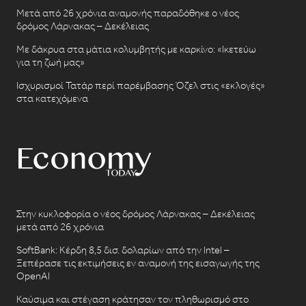
Μετά από 26 χρόνια αναμονής παραδόθηκε ο νέος
δρόμος Λάρνακας – Δεκέλειας
Με δάκρυα στα μάτια κολυμβητής με καρκίνο: «Ικετεύω
για τη ζωή μας»
Ισχυρισμοί Τατάρ περί παρέμβασης Όζελ στις «εκλογές»
στα κατεχόμενα
Στην κυκλοφορία ο νέος δρόμος Λάρνακας – Δεκέλειας
μετά από 26 χρόνια
SoftBank: Κέρδη 8,5 δισ. δολαρίων από την Intel –
Ξεπέρασε τις εκτιμήσεις εν αναμονή της εισαγωγής της
OpenAI
Καύσιμα και στέγαση κράτησαν τον πληθωρισμό στο