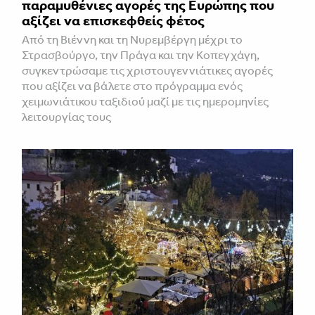
παραμυθένιες αγορές της Ευρώπης που
αξίζει να επισκεφθείς φέτος
Από τη Βιέννη και τη Νυρεμβέργη μέχρι το
Στρασβούργο, την Πράγα και την Κοπεγχάγη,
συγκεντρώσαμε τις χριστουγεννιάτικες αγορές
που αξίζει να βάλετε στο πρόγραμμα ενός
χειμωνιάτικου ταξιδιού μαζί με τις ημερομηνίες
λειτουργίας τους