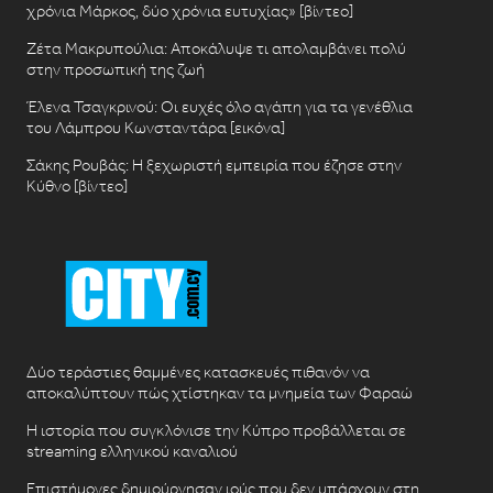
χρόνια Μάρκος, δύο χρόνια ευτυχίας» [βίντεο]
Ζέτα Μακρυπούλια: Αποκάλυψε τι απολαμβάνει πολύ
στην προσωπική της ζωή
Έλενα Τσαγκρινού: Οι ευχές όλο αγάπη για τα γενέθλια
του Λάμπρου Κωνσταντάρα [εικόνα]
Σάκης Ρουβάς: Η ξεχωριστή εμπειρία που έζησε στην
Κύθνο [βίντεο]
Δύο τεράστιες θαμμένες κατασκευές πιθανόν να
αποκαλύπτουν πώς χτίστηκαν τα μνημεία των Φαραώ
Η ιστορία που συγκλόνισε την Κύπρο προβάλλεται σε
streaming ελληνικού καναλιού
Επιστήμονες δημιούργησαν ιούς που δεν υπάρχουν στη