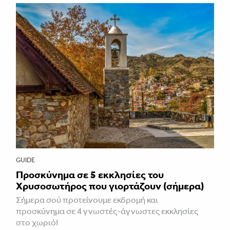
GUIDE
Προσκύνημα σε 5 εκκλησίες του
Χρυσοσωτήρος που γιορτάζουν (σήμερα)
Σήμερα σού προτείνουμε εκδρομή και
προσκύνημα σε 4 γνωστές-άγνωστες εκκλησίες
στο χωριό!