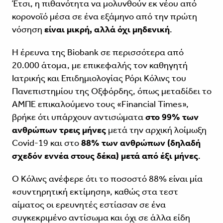
Έτσι, η πιθανότητα να μολυνθούν εκ νέου από
κορονοϊό μέσα σε ένα εξάμηνο από την πρώτη
νόσηση
είναι μικρή, αλλά όχι μηδενική
.
Η έρευνα της Biobank σε περισσότερα από
20.000 άτομα, με επικεφαλής τον καθηγητή
Ιατρικής και Επιδημιολογίας Ρόρι Κόλινς του
Πανεπιστημίου της Οξφόρδης, όπως μεταδίδει το
ΑΜΠΕ επικαλούμενο τους «Financial Times»,
βρήκε ότι υπάρχουν αντισώματα
στο 99% των
ανθρώπων τρεις μήνες
μετά την αρχική λοίμωξη
Covid-19 και στο
88% των ανθρώπων (δηλαδή
σχεδόν εννέα στους δέκα) μετά από έξι μήνες
.
Ο Κόλινς ανέφερε ότι το ποσοστό 88% είναι μία
«συντηρητική εκτίμηση», καθώς στα τεστ
αίματος οι ερευνητές εστίασαν σε ένα
συγκεκριμένο αντίσωμα και όχι σε άλλα είδη