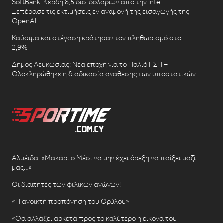
SoftBank: Κέρδη 8,5 δισ. δολαρίων από την Intel –
Ξεπέρασε τις εκτιμήσεις εν αναμονή της εισαγωγής της
OpenAI
Καύσιμα και στέγαση κράτησαν τον πληθωρισμό στο
2,9%
Δήμος Λευκωσίας: Νέα εποχή για το Παλιό ΓΣΠ –
Ολοκληρώθηκε η διαδικασία ανάθεσης των υποστατικών
Αλμέιδα: «Μακάρι ο Μέσι να μην έχει όρεξη να παίξει μαζί
μας…»
Οι διαιτητές των φιλικών αγώνων!
«Η ανοικτή προπόνηση του Θρύλου»
«Θα αλλάξει αρκετά προς το καλύτερο η εικόνα του