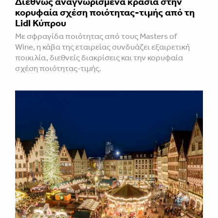
Διεθνώς αναγνωρισμένα κρασιά στην
κορυφαία σχέση ποιότητας-τιμής από τη
Lidl Κύπρου
Με σφραγίδα ποιότητας από τους Masters of
Wine, η κάβα της εταιρείας συνδυάζει εξαιρετική
ποικιλία, διεθνείς διακρίσεις και την κορυφαία
σχέση ποιότητας-τιμής.