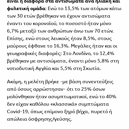
είναι η διαφορά στα αντισώματα ανά ηλιακή και
φυλετική ομάδα
: Ενώ το 13,5% των ατόμων κάτω
των 30 ετών βρέθηκαν να έχουν αντισώματα
έναντι του κορονοϊού, το ποσοστό ήταν μόνο
6,7% μεταξύ των ανθρώπων άνω των 70 ετών.
Επίσης, ενώ στους λευκούς ήταν 8,5%, στους
μαύρους έφθανε το 16,3%. Μεγάλες ήταν και οι
γεωγραφικές διαφορές: Στο Λονδίνο, το 12,4%
βρέθηκαν με αντισώματα, έναντι μόνο 5,8% στη
νοτιοδυτική Αγγλία και 5,5% στη Σκωτία.
Ακόμη, η μελέτη βρήκε -με βάση συνεντεύξεις
από όσους αρρώστησαν- ότι το 25% όσων
μολύνθηκαν ήταν ασυμπτωματικοί, ενώ το 40%
δεν είχαν καθόλου «κλασσικά» συμπτώματα
Covid-19, όπως επίμονο ξηρό βήχα, πυρετό ή
απώλεια όσφρησης/γεύσης.