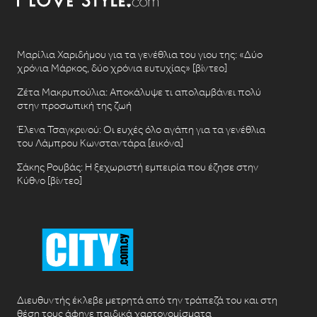
Μαρίλια Χαριδήμου για τα γενέθλια του γιου της: «Δύο
χρόνια Μάρκος, δύο χρόνια ευτυχίας» [βίντεο]
Ζέτα Μακρυπούλια: Αποκάλυψε τι απολαμβάνει πολύ
στην προσωπική της ζωή
Έλενα Τσαγκρινού: Οι ευχές όλο αγάπη για τα γενέθλια
του Λάμπρου Κωνσταντάρα [εικόνα]
Σάκης Ρουβάς: Η ξεχωριστή εμπειρία που έζησε στην
Κύθνο [βίντεο]
Διευθυντής έκλεβε μετρητά από την τράπεζά του και στη
θέση τους άφηνε παιδικά χαρτονομίσματα