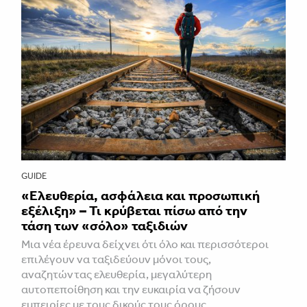
GUIDE
«Ελευθερία, ασφάλεια και προσωπική
εξέλιξη» – Τι κρύβεται πίσω από την
τάση των «σόλο» ταξιδιών
Μια νέα έρευνα δείχνει ότι όλο και περισσότεροι
επιλέγουν να ταξιδεύουν μόνοι τους,
αναζητώντας ελευθερία, μεγαλύτερη
αυτοπεποίθηση και την ευκαιρία να ζήσουν
εμπειρίες με τους δικούς τους όρους