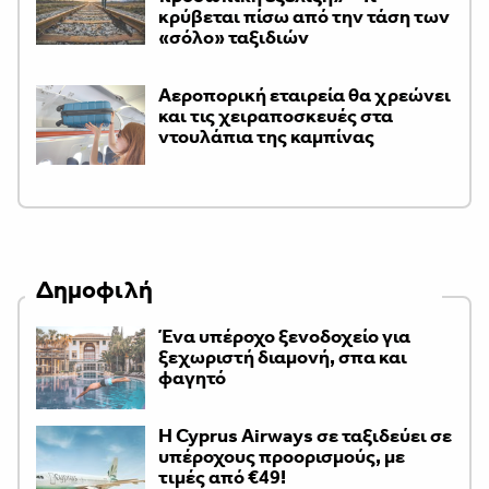
κρύβεται πίσω από την τάση των
«σόλο» ταξιδιών
Αεροπορική εταιρεία θα χρεώνει
και τις χειραποσκευές στα
ντουλάπια της καμπίνας
Δημοφιλή
Ένα υπέροχο ξενοδοχείο για
ξεχωριστή διαμονή, σπα και
φαγητό
H Cyprus Airways σε ταξιδεύει σε
υπέροχους προορισμούς, με
τιμές από €49!