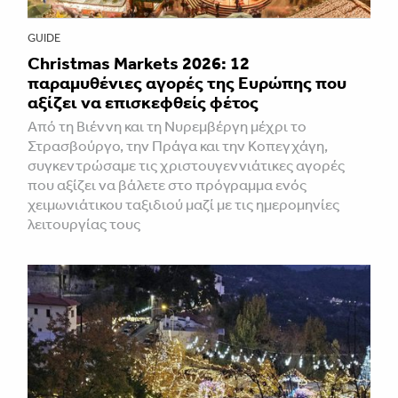
GUIDE
Christmas Markets 2026: 12
παραμυθένιες αγορές της Ευρώπης που
αξίζει να επισκεφθείς φέτος
Από τη Βιέννη και τη Νυρεμβέργη μέχρι το
Στρασβούργο, την Πράγα και την Κοπεγχάγη,
συγκεντρώσαμε τις χριστουγεννιάτικες αγορές
που αξίζει να βάλετε στο πρόγραμμα ενός
χειμωνιάτικου ταξιδιού μαζί με τις ημερομηνίες
λειτουργίας τους