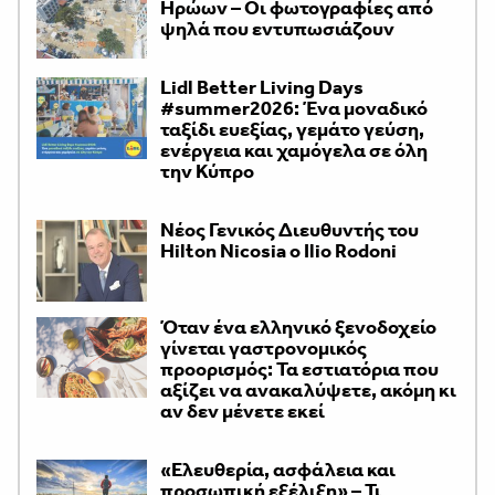
Ηρώων – Οι φωτογραφίες από
ψηλά που εντυπωσιάζουν
Lidl Better Living Days
#summer2026: Ένα μοναδικό
ταξίδι ευεξίας, γεμάτο γεύση,
ενέργεια και χαμόγελα σε όλη
την Κύπρο
Νέος Γενικός Διευθυντής του
Hilton Nicosia ο Ilio Rodoni
Όταν ένα ελληνικό ξενοδοχείο
γίνεται γαστρονομικός
προορισμός: Τα εστιατόρια που
αξίζει να ανακαλύψετε, ακόμη κι
αν δεν μένετε εκεί
«Ελευθερία, ασφάλεια και
προσωπική εξέλιξη» – Τι