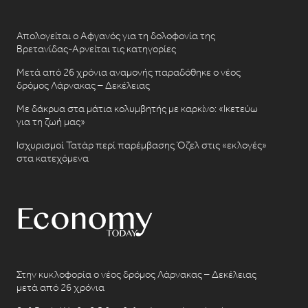
Απολογείται ο Αφγανός για τη δολοφονία της
Βρετανίδας-Αρνείται τις κατηγορίες
Μετά από 26 χρόνια αναμονής παραδόθηκε ο νέος
δρόμος Λάρνακας – Δεκέλειας
Με δάκρυα στα μάτια κολυμβητής με καρκίνο: «Ικετεύω
για τη ζωή μας»
Ισχυρισμοί Τατάρ περί παρέμβασης Όζελ στις «εκλογές»
στα κατεχόμενα
Στην κυκλοφορία ο νέος δρόμος Λάρνακας – Δεκέλειας
μετά από 26 χρόνια