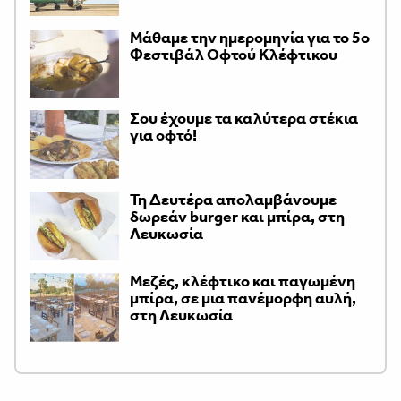
Μάθαμε την ημερομηνία για το 5ο
Φεστιβάλ Οφτού Κλέφτικου
Σου έχουμε τα καλύτερα στέκια
για οφτό!
Τη Δευτέρα απολαμβάνουμε
δωρεάν burger και μπίρα, στη
Λευκωσία
Μεζές, κλέφτικο και παγωμένη
μπίρα, σε μια πανέμορφη αυλή,
στη Λευκωσία