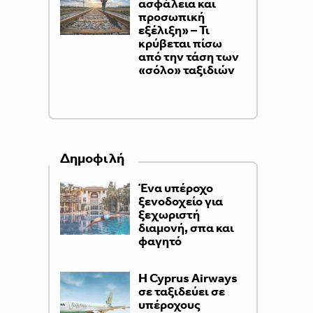
ασφάλεια και
προσωπική
εξέλιξη» – Τι
κρύβεται πίσω
από την τάση των
«σόλο» ταξιδιών
Δημοφιλή
Ένα υπέροχο
ξενοδοχείο για
ξεχωριστή
διαμονή, σπα και
φαγητό
H Cyprus Airways
σε ταξιδεύει σε
υπέροχους