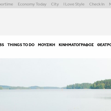
portime
Economy Today
City
I Love Style
Check In
BS
THINGS TO DO
ΜΟΥΣΙΚΉ
ΚΙΝΗΜΑΤΟΓΡΆΦΟΣ
ΘΈΑΤΡ