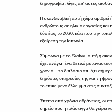
δημογραφία, λίγες απ' αυτές αισθάν
Η σκανδιναβική αυτή χώρα αριθμεί 
ανθρώπους σε ηλικία εργασίας και η
δύο έως το 2030, κάτι που την τοπο
εξαίρεση την Ιαπωνία.
Σύμφωνα με το Ελσίνκι, αυτή η σκα
έχει ανάγκη ένα θετικό μεταναστευ
χρονιά --το διπλάσιο απ' ό,τι σήμερ
δημόσιες υπηρεσίες της και τη φρ
το επικείμενο έλλειμμα στις συντάξ
Έπειτα από χρόνια αδράνειας, οι επ
σημείο που η πλάστιγγα θα γείρει κ