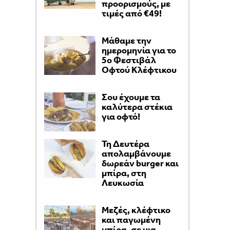
προορισμούς, με
τιμές από €49!
Μάθαμε την
ημερομηνία για το
5ο Φεστιβάλ
Οφτού Κλέφτικου
Σου έχουμε τα
καλύτερα στέκια
για οφτό!
Τη Δευτέρα
απολαμβάνουμε
δωρεάν burger και
μπίρα, στη
Λευκωσία
Μεζές, κλέφτικο
και παγωμένη
μπίρα, σε μια