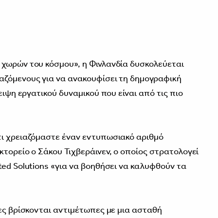
 χωρών του κόσμου», η Φινλανδία δυσκολεύεται
αζόμενους για να ανακουφίσει τη δημογραφική
ειψη εργατικού δυναμικού που είναι από τις πιο
τι χρειαζόμαστε έναν εντυπωσιακό αριθμό
κτορείο ο Σάκου Τιχβεράινεν, ο οποίος στρατολογεί
ted Solutions «για να βοηθήσει να καλυφθούν τα
ρες βρίσκονται αντιμέτωπες με μια ασταθή