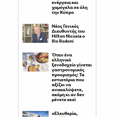
ενέργεια και
χαμόγελα σε όλη
την Κύπρο
Νέος Γενικός
Διευθυντής του
Hilton Nicosia ο
Ilio Rodoni
Όταν ένα
ελληνικό
ξενοδοχείο γίνεται
γαστρονομικός
προορισμός: Τα
εστιατόρια που
αξίζει να
ανακαλύψετε,
ακόμη κι αν δεν
μένετε εκεί
«Ελευθερία,