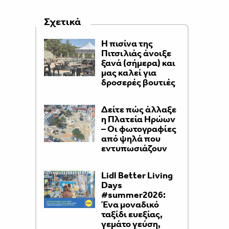
Σχετικά
Η πισίνα της
Πιτσιλιάς άνοιξε
ξανά (σήμερα) και
μας καλεί για
δροσερές βουτιές
Δείτε πώς άλλαξε
η Πλατεία Ηρώων
– Οι φωτογραφίες
από ψηλά που
εντυπωσιάζουν
Lidl Better Living
Days
#summer2026:
Ένα μοναδικό
ταξίδι ευεξίας,
γεμάτο γεύση,