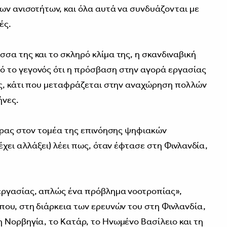
των ανισοτήτων, και όλα αυτά να συνδυάζονται με
ές.
σα της και το σκληρό κλίμα της, η σκανδιναβική
 το γεγονός ότι η πρόσβαση στην αγορά εργασίας
υς, κάτι που μεταφράζεται στην αναχώρηση πολλών
ήνες.
είρας στον τομέα της επινόησης ψηφιακών
έχει αλλάξει) λέει πως, όταν έφτασε στη Φινλανδία,
εργασίας, απλώς ένα πρόβλημα νοοτροπίας»,
που, στη διάρκεια των ερευνών του στη Φινλανδία,
 Νορβηγία, το Κατάρ, το Ηνωμένο Βασίλειο και τη