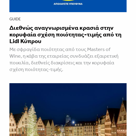
GUIDE
Διεθνώς αναγνωρισμένα κρασιά στην
κορυφαία σχέση ποιότητας-τιμής από τη
Lidl Κύπρου
Με σφραγίδα ποιότητας από τους Masters of
Wine, η κάβα της εταιρείας συνδυάζει εξαιρετική
ποικιλία, διεθνείς διακρίσεις και την κορυφαία
σχέση ποιότητας-τιμής.