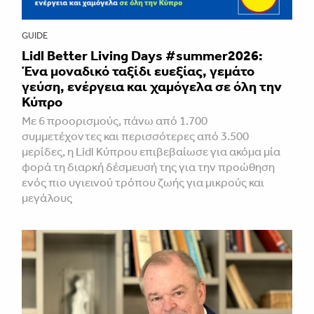
GUIDE
Lidl Better Living Days #summer2026:
Ένα μοναδικό ταξίδι ευεξίας, γεμάτο
γεύση, ενέργεια και χαμόγελα σε όλη την
Κύπρο
Με 6 προορισμούς, πάνω από 1.700
συμμετέχοντες και περισσότερες από 3.500
μερίδες, η Lidl Κύπρου επιβεβαίωσε για ακόμα μία
φορά τη διαρκή δέσμευσή της για την προώθηση
ενός πιο υγιεινού τρόπου ζωής για μικρούς και
μεγάλους