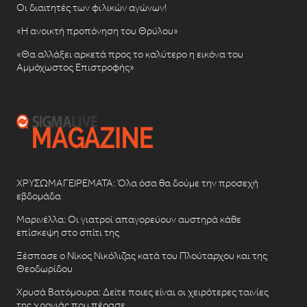
Οι διαιτητές των φιλικών αγώνων!
«Η ανοικτή προπόνηση του Θρύλου»
«Θα αλλάξει αρκετά προς το καλύτερο η εικόνα του
Αμμόχωστος Επιστροφής»
ΧΡΥΣΩΜΑΓΕΙΡΕΜΑΤΑ: Όλα όσα θα δούμε την προσεχή
εβδομάδα
Μαρινέλλα: Οι γιατροί απαγορεύουν αυστηρά κάθε
επίσκεψη στο σπίτι της
Ξέσπασε ο Νίκος Νικόλιζας κατά του Πλούταρχου και της
Θεοδωρίδου
Χρυσά Βατόμουρα: Δείτε ποιες είναι οι χειρότερες ταινίες
της χρονιάς που πέρασε