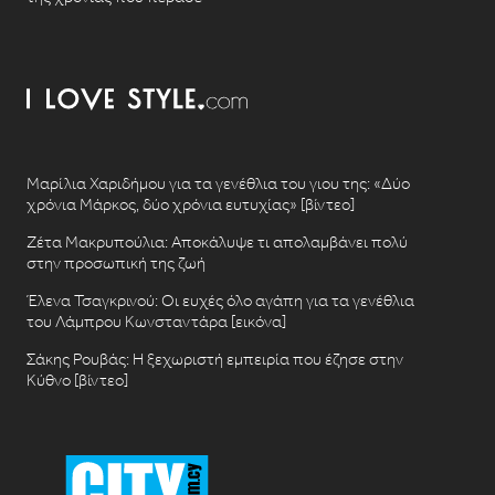
Μαρίλια Χαριδήμου για τα γενέθλια του γιου της: «Δύο
χρόνια Μάρκος, δύο χρόνια ευτυχίας» [βίντεο]
Ζέτα Μακρυπούλια: Αποκάλυψε τι απολαμβάνει πολύ
στην προσωπική της ζωή
Έλενα Τσαγκρινού: Οι ευχές όλο αγάπη για τα γενέθλια
του Λάμπρου Κωνσταντάρα [εικόνα]
Σάκης Ρουβάς: Η ξεχωριστή εμπειρία που έζησε στην
Κύθνο [βίντεο]