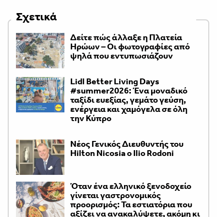
Σχετικά
Δείτε πώς άλλαξε η Πλατεία
Ηρώων – Οι φωτογραφίες από
ψηλά που εντυπωσιάζουν
Lidl Better Living Days
#summer2026: Ένα μοναδικό
ταξίδι ευεξίας, γεμάτο γεύση,
ενέργεια και χαμόγελα σε όλη
την Κύπρο
Νέος Γενικός Διευθυντής του
Hilton Nicosia ο Ilio Rodoni
Όταν ένα ελληνικό ξενοδοχείο
γίνεται γαστρονομικός
προορισμός: Τα εστιατόρια που
αξίζει να ανακαλύψετε, ακόμη κι