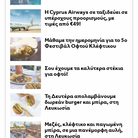
H Cyprus Airways σε ταξιδεύει σε
υπέροχους προορισμούς, με
τιμές από €49!
Μάθαμε την ημερομηνία για το 5ο
Φεστιβάλ Οφτού Κλέφτικου
Σου έχουμε τα καλύτερα στέκια
για οφτό!
Τη Δευτέρα απολαμβάνουμε
δωρεάν burger και μπίρα, στη
Λευκωσία
Μεζές, κλέφτικο και παγωμένη
μπίρα, σε μια πανέμορφη αυλή,
στη Λευκωσία