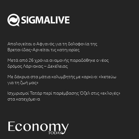
Απολογείται ο Αφγανός για τη δολοφονία της
Βρετανίδας-Αρνείται τις κατηγορίες
Μετά από 26 χρόνια αναμονής παραδόθηκε ο νέος
δρόμος Λάρνακας – Δεκέλειας
Με δάκρυα στα μάτια κολυμβητής με καρκίνο: «Ικετεύω
για τη ζωή μας»
Ισχυρισμοί Τατάρ περί παρέμβασης Όζελ στις «εκλογές»
στα κατεχόμενα