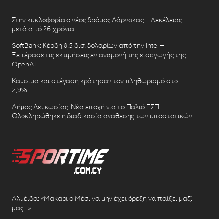
Στην κυκλοφορία ο νέος δρόμος Λάρνακας – Δεκέλειας
μετά από 26 χρόνια
SoftBank: Κέρδη 8,5 δισ. δολαρίων από την Intel –
Ξεπέρασε τις εκτιμήσεις εν αναμονή της εισαγωγής της
OpenAI
Καύσιμα και στέγαση κράτησαν τον πληθωρισμό στο
2,9%
Δήμος Λευκωσίας: Νέα εποχή για το Παλιό ΓΣΠ –
Ολοκληρώθηκε η διαδικασία ανάθεσης των υποστατικών
Αλμέιδα: «Μακάρι ο Μέσι να μην έχει όρεξη να παίξει μαζί
μας…»