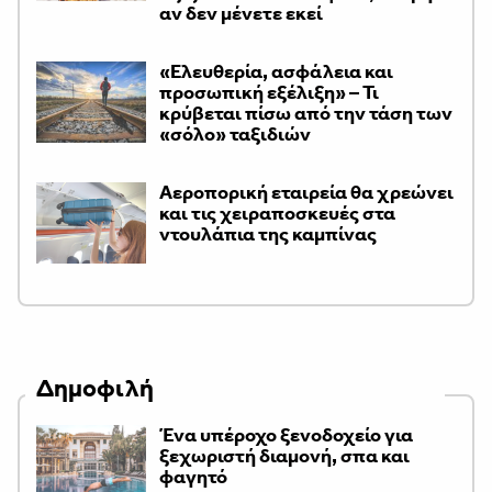
αν δεν μένετε εκεί
«Ελευθερία, ασφάλεια και
προσωπική εξέλιξη» – Τι
κρύβεται πίσω από την τάση των
«σόλο» ταξιδιών
Αεροπορική εταιρεία θα χρεώνει
και τις χειραποσκευές στα
ντουλάπια της καμπίνας
Δημοφιλή
Ένα υπέροχο ξενοδοχείο για
ξεχωριστή διαμονή, σπα και
φαγητό