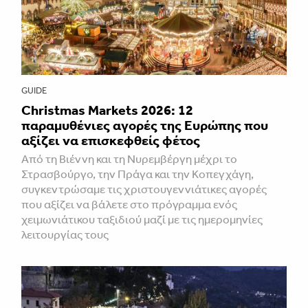
GUIDE
Christmas Markets 2026: 12
παραμυθένιες αγορές της Ευρώπης που
αξίζει να επισκεφθείς φέτος
Από τη Βιέννη και τη Νυρεμβέργη μέχρι το
Στρασβούργο, την Πράγα και την Κοπεγχάγη,
συγκεντρώσαμε τις χριστουγεννιάτικες αγορές
που αξίζει να βάλετε στο πρόγραμμα ενός
χειμωνιάτικου ταξιδιού μαζί με τις ημερομηνίες
λειτουργίας τους