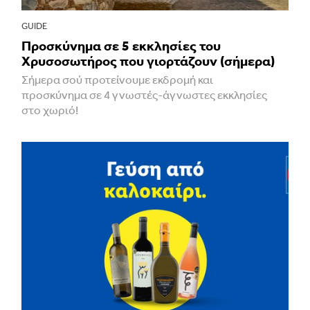
GUIDE
Προσκύνημα σε 5 εκκλησίες του
Χρυσοσωτήρος που γιορτάζουν (σήμερα)
Σήμερα σού προτείνουμε εκδρομή και
προσκύνημα σε 4 γνωστές-άγνωστες εκκλησίες
στο χωριό!